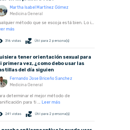
Martha Isabel Martínez Gómez
Medicina General
alquier método que se escoja está bien. Lo i...
eer más
ed_eye
volunteer_activism
316 vistas
Útil para 2 persona(s)
uisiera tener orientación sexual para
i primera vez, ¿como debo usar las
astillas del día siguien
Fernando Jose Briceño Sanchez
Medicina General
ara determinar el mejor método de
anificación para ti ...
Leer más
ed_eye
volunteer_activism
241 vistas
Útil para 2 persona(s)