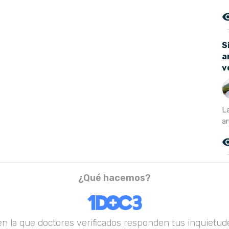
remove_r
S
a
v
L
a
remove_r
¿Qué hacemos?
en la que doctores verificados responden tus inquietude