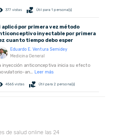
ed_eye
volunteer_activism
377 vistas
Útil para 1 persona(s)
i aplicó por primera vez método
nticonceptivo inyectable por primera
ez cuanto tiempo debo esper
Eduardo E. Ventura Semidey
Medicina General
a inyección anticonceptiva inicia su efecto
novulatorio-an...
Leer más
ed_eye
volunteer_activism
4565 vistas
Útil para 2 persona(s)
s de salud online las 24