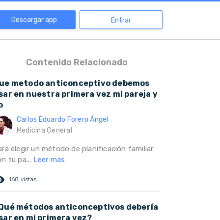
Descargar app
Entrar
Contenido Relacionado
ue metodo anticonceptivo debemos
sar en nuestra primera vez mi pareja y
o
Carlos Eduardo Forero Ángel
Medicina General
ra elegir un método de planificación familiar
n tu pa...
Leer más
ed_eye
168 vistas
Qué métodos anticonceptivos debería
sar en mi primera vez?