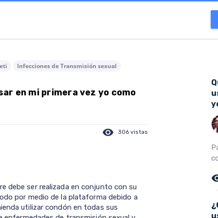
eti
Infecciones de Transmisión sexual
Q
ar en mi primera vez yo como
u
y
visibility
306 vistas
Pa
co
remove_r
re debe ser realizada en conjunto con su
todo por medio de la plataforma debido a
¿
ienda utilizar condón en todas sus
u
 de enfermedades de transmisión sexual y