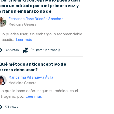
l parche anticonceptivo lo puedo usar
omo un método para mi primera vez y
vitar un embarazo no de
Fernando Jose Briceño Sanchez
Medicina General
i, lo puedes usar, sin embargo lo recomendable
 acudir...
Leer más
ed_eye
volunteer_activism
253 vistas
Útil para 1 persona(s)
Qué método anticonceptivo de
arrera debo usar?
Maridelma Villanueva Ávila
Medicina General
 lo que le hace daño, según su médico, es el
strógeno, po...
Leer más
ed_eye
771 vistas