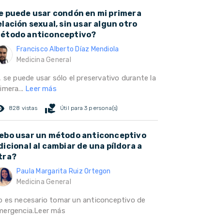
e puede usar condón en mi primera
elación sexual, sin usar algun otro
étodo anticonceptivo?
Francisco Alberto Díaz Mendiola
Medicina General
, se puede usar sólo el preservativo durante la
imera...
Leer más
ed_eye
volunteer_activism
828 vistas
Útil para 3 persona(s)
ebo usar un método anticonceptivo
dicional al cambiar de una píldora a
tra?
Paula Margarita Ruiz Ortegon
Medicina General
o es necesario tomar un anticonceptivo de
mergencia.Leer más