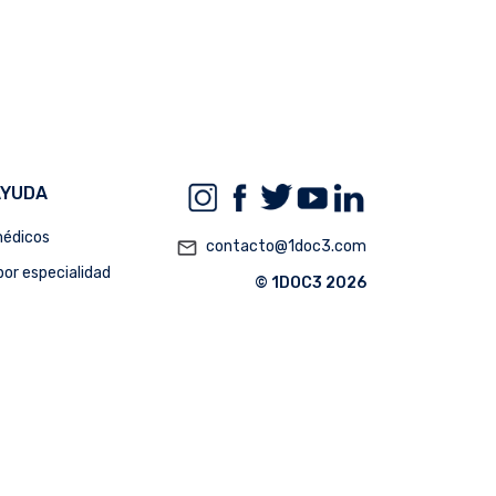
AYUDA
édicos
mail_outline
contacto@1doc3.com
or especialidad
© 1DOC3 2026