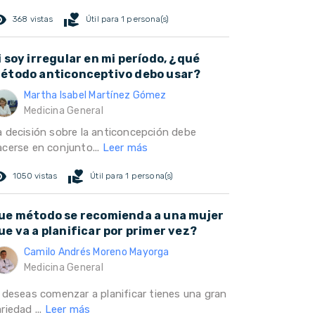
ed_eye
volunteer_activism
368 vistas
Útil para 1 persona(s)
i soy irregular en mi período, ¿qué
étodo anticonceptivo debo usar?
Martha Isabel Martínez Gómez
Medicina General
a decisión sobre la anticoncepción debe
acerse en conjunto...
Leer más
ed_eye
volunteer_activism
1050 vistas
Útil para 1 persona(s)
ue método se recomienda a una mujer
ue va a planificar por primer vez?
Camilo Andrés Moreno Mayorga
Medicina General
i deseas comenzar a planificar tienes una gran
riedad ...
Leer más