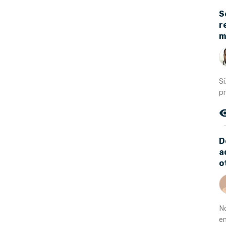
S
r
m
Sí
pr
remove_r
D
a
o
N
e