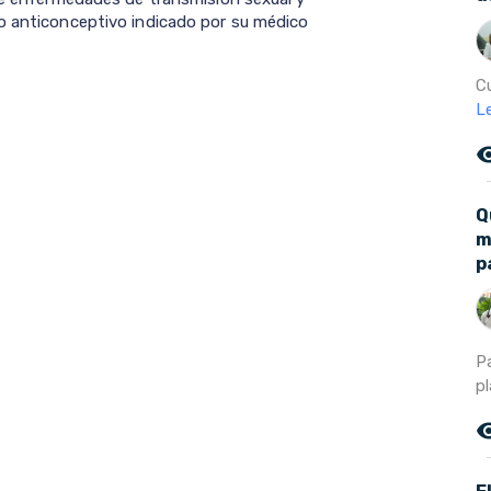
do anticonceptivo indicado por su médico
Cu
L
remove_r
Q
m
p
P
pl
remove_r