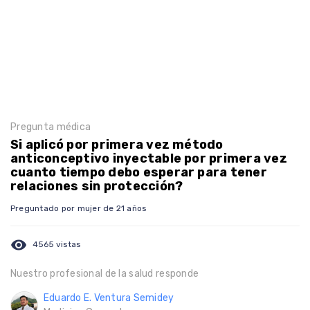
Pregunta médica
Si aplicó por primera vez método
anticonceptivo inyectable por primera vez
cuanto tiempo debo esperar para tener
relaciones sin protección?
Preguntado por mujer de 21 años
visibility
4565 vistas
Nuestro profesional de la salud responde
Eduardo E. Ventura Semidey