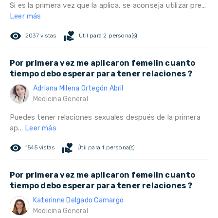
Si es la primera vez que la aplica, se aconseja utilizar pre...
Leer más
remove_red_eye
volunteer_activism
2037 vistas
Útil para 2 persona(s)
Por primera vez me aplicaron femelin cuanto
tiempo debo esperar para tener relaciones ?
Adriana Milena Ortegón Abril
Medicina General
Puedes tener relaciones sexuales después de la primera
ap...
Leer más
remove_red_eye
volunteer_activism
1545 vistas
Útil para 1 persona(s)
Por primera vez me aplicaron femelin cuanto
tiempo debo esperar para tener relaciones ?
Katerinne Delgado Camargo
Medicina General