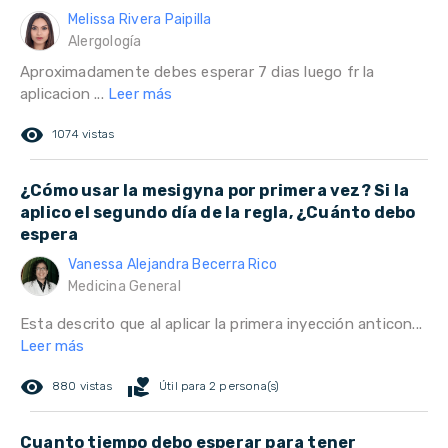
Melissa Rivera Paipilla
Alergología
Aproximadamente debes esperar 7 dias luego fr la
aplicacion ...
Leer más
remove_red_eye
1074 vistas
¿Cómo usar la mesigyna por primera vez? Si la
aplico el segundo día de la regla, ¿Cuánto debo
espera
Vanessa Alejandra Becerra Rico
Medicina General
Esta descrito que al aplicar la primera inyección anticon...
Leer más
remove_red_eye
volunteer_activism
880 vistas
Útil para 2 persona(s)
Cuanto tiempo debo esperar para tener