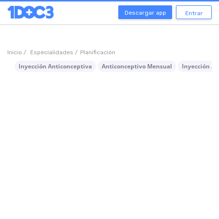
Descargar app
Entrar
Inicio /
Especialidades /
Planificación
Inyección Anticonceptiva
Anticonceptivo Mensual
Inyección A