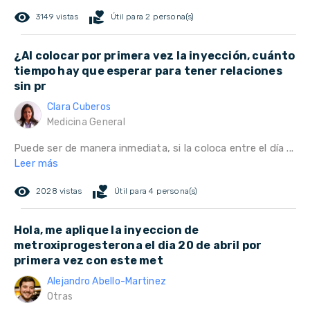
remove_red_eye
volunteer_activism
3149 vistas
Útil para 2 persona(s)
¿Al colocar por primera vez la inyección, cuánto
tiempo hay que esperar para tener relaciones
sin pr
Clara Cuberos
Medicina General
Puede ser de manera inmediata, si la coloca entre el día ...
Leer más
remove_red_eye
volunteer_activism
2028 vistas
Útil para 4 persona(s)
Hola, me aplique la inyeccion de
metroxiprogesterona el dia 20 de abril por
primera vez con este met
Alejandro Abello-Martinez
Otras