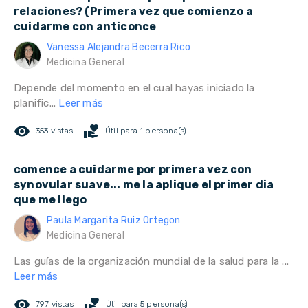
relaciones? (Primera vez que comienzo a
cuidarme con anticonce
Vanessa Alejandra Becerra Rico
Medicina General
Depende del momento en el cual hayas iniciado la
planific...
Leer más
remove_red_eye
volunteer_activism
353 vistas
Útil para 1 persona(s)
comence a cuidarme por primera vez con
synovular suave... me la aplique el primer dia
que me llego
Paula Margarita Ruiz Ortegon
Medicina General
Las guías de la organización mundial de la salud para la ...
Leer más
remove_red_eye
volunteer_activism
797 vistas
Útil para 5 persona(s)