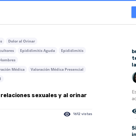
es
Dolor al Orinar
cultores
Epididimitis Aguda
Epididimitis
b
t
n Hombres
l
ración Médica
Valoración Médica Presencial
1
Es
 relaciones sexuales y al orinar
ad
remove_r
visibility
1612 vistas
S
i