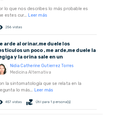
or lo que nos describes lo más probable es
e estes cur...
Leer más
ed_eye
256 vistas
e arde al orinar,me duele los
esticulos un poco , me arde,me duele la
egiga y la orina sale en un
Nidia Catherine Gutierrez Torres
Medicina Alternativa
on la sintomatología que se relata en la
regunta lo más...
Leer más
ed_eye
volunteer_activism
457 vistas
Útil para 1 persona(s)