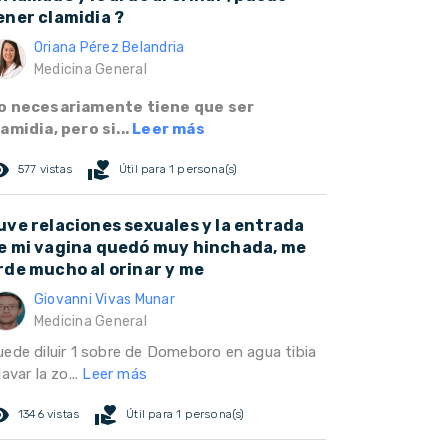
ener clamidia ?
Oriana Pérez Belandria
Medicina General
o necesariamente tiene que ser
lamidia, pero si...
Leer más
ed_eye
volunteer_activism
577 vistas
Útil para 1 persona(s)
uve relaciones sexuales y la entrada
e mi vagina quedó muy hinchada, me
rde mucho al orinar y me
Giovanni Vivas Munar
Medicina General
uede diluir 1 sobre de Domeboro en agua tibia
lavar la zo...
Leer más
ed_eye
volunteer_activism
1346 vistas
Útil para 1 persona(s)