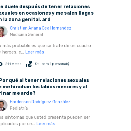
e duele después de tener relaciones
exuales en ocasiones y me salen llagas
n la zona genital, ard
Christian Ariana Cea Hernandez
Medicina General
o más probable es que se trate de un cuadro
 herpes, e...
Leer más
ed_eye
volunteer_activism
241 vistas
Útil para 1 persona(s)
Por qué al tener relaciones sexuales
e me hinchan los labios menores y al
rinar me arde?
Hardenson Rodríguez González
Pediatría
os síntomas que usted presenta pueden ser
plicados por un...
Leer más