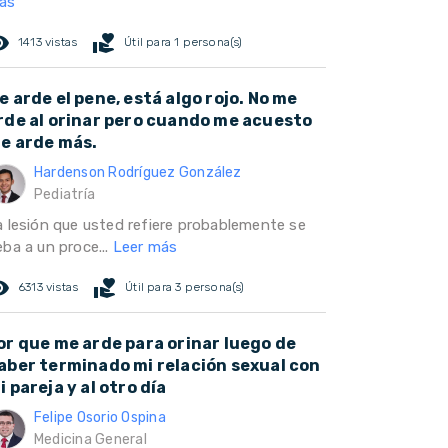
ás
ed_eye
volunteer_activism
1413 vistas
Útil para 1 persona(s)
e arde el pene, está algo rojo. No me
rde al orinar pero cuando me acuesto
e arde más.
Hardenson Rodríguez González
Pediatría
a lesión que usted refiere probablemente se
eba a un proce...
Leer más
ed_eye
volunteer_activism
6313 vistas
Útil para 3 persona(s)
or que me arde para orinar luego de
aber terminado mi relación sexual con
i pareja y al otro día
Felipe Osorio Ospina
Medicina General