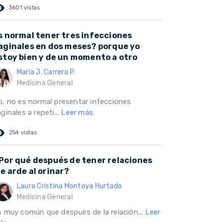
ed_eye
3601 vistas
s normal tener tres infecciones
aginales en dos meses? porque yo
stoy bien y de un momento a otro
Maria J. Carrero P.
Medicina General
o, no es normal presentar infecciones
ginales a repeti...
Leer más
ed_eye
254 vistas
Por qué después de tener relaciones
e arde al orinar?
Laura Cristina Montoya Hurtado
Medicina General
s muy común que después de la relación...
Leer