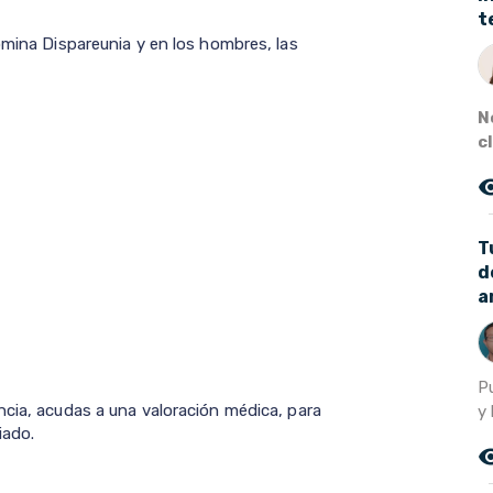
t
omina Dispareunia y en los hombres, las
N
c
remove_r
T
d
a
P
ncia, acudas a una valoración médica, para
y 
iado.
remove_r