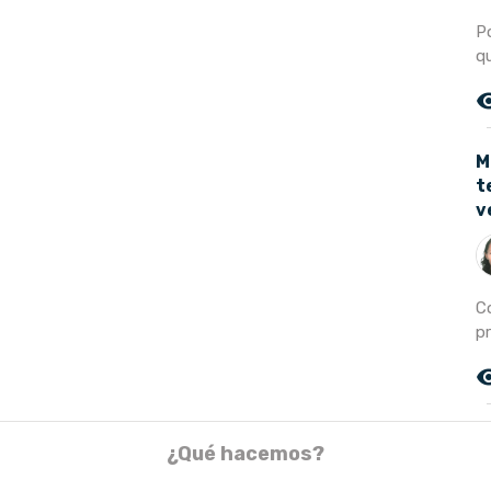
P
qu
remove_r
M
t
v
C
p
remove_r
¿Qué hacemos?