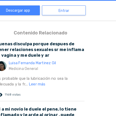
Descargar app
Entrar
Contenido Relacionado
uenas disculpa porque despues de
ener relaciones sexuales sr me inflama
a vagina y me duele y ar
Luisa Fernanda Martinez Gil
Medicina General
 probable que la lubricación no sea la
ecuada y la fr...
Leer más
ed_eye
1168 vistas
i a mi novio le duele el pene, lo tiene
nflamado y le arde al orinar , puede