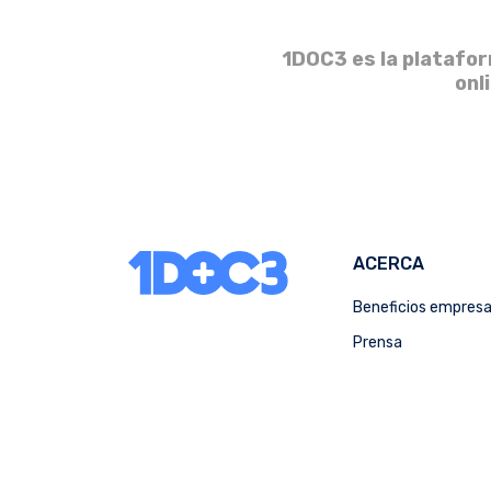
1DOC3 es la platafor
onl
ACERCA
Beneficios empres
Prensa