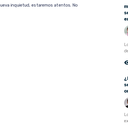
nueva inquietud, estaremos atentos. No
m
s
e
L
de
remove_r
¿
s
o
L
ex