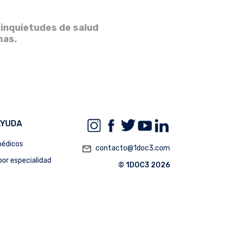
 inquietudes de salud
mas.
AYUDA
édicos
mail_outline
contacto@1doc3.com
or especialidad
© 1DOC3 2026