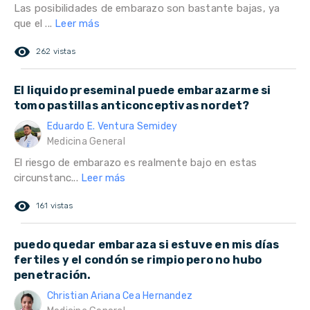
Las posibilidades de embarazo son bastante bajas, ya
que el ...
Leer más
remove_red_eye
262 vistas
El liquido preseminal puede embarazarme si
tomo pastillas anticonceptivas nordet?
Eduardo E. Ventura Semidey
Medicina General
El riesgo de embarazo es realmente bajo en estas
circunstanc...
Leer más
remove_red_eye
161 vistas
puedo quedar embaraza si estuve en mis días
fertiles y el condón se rimpio pero no hubo
penetración.
Christian Ariana Cea Hernandez