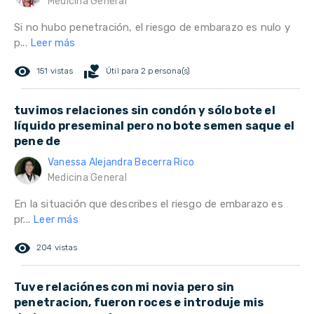
Medicina General
Si no hubo penetración, el riesgo de embarazo es nulo y
p...
Leer más
remove_red_eye
volunteer_activism
151 vistas
Útil para 2 persona(s)
tuvimos relaciones sin condón y sólo bote el
líquido preseminal pero no bote semen saque el
pene de
Vanessa Alejandra Becerra Rico
Medicina General
En la situación que describes el riesgo de embarazo es
pr...
Leer más
remove_red_eye
204 vistas
Tuve relaciónes con mi novia pero sin
penetracion, fueron roces e introduje mis