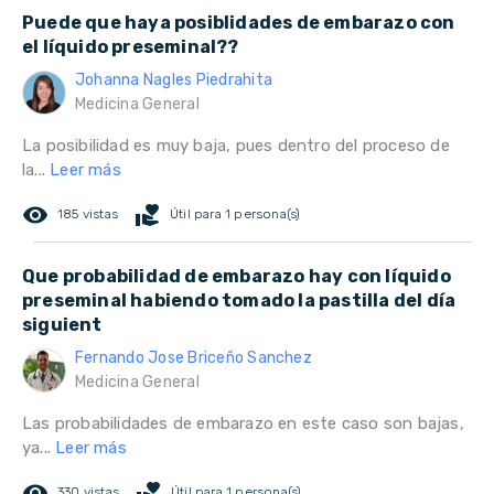
Puede que haya posiblidades de embarazo con
el líquido preseminal??
Johanna Nagles Piedrahita
Medicina General
La posibilidad es muy baja, pues dentro del proceso de
la...
Leer más
remove_red_eye
volunteer_activism
185 vistas
Útil para 1 persona(s)
Que probabilidad de embarazo hay con líquido
preseminal habiendo tomado la pastilla del día
siguient
Fernando Jose Briceño Sanchez
Medicina General
Las probabilidades de embarazo en este caso son bajas,
ya...
Leer más
remove_red_eye
volunteer_activism
330 vistas
Útil para 1 persona(s)