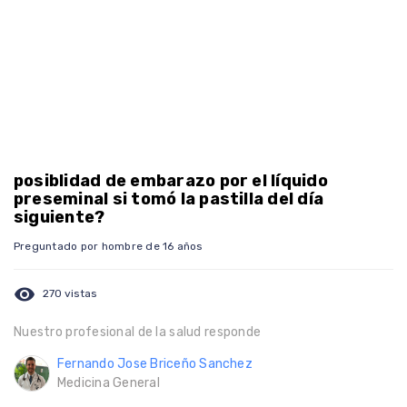
posiblidad de embarazo por el líquido
preseminal si tomó la pastilla del día
siguiente?
Preguntado por hombre de 16 años
visibility
270 vistas
Nuestro profesional de la salud responde
Fernando Jose Briceño Sanchez
Medicina General