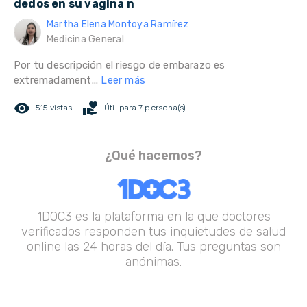
dedos en su vagina n
Martha Elena Montoya Ramírez
Medicina General
Por tu descripción el riesgo de embarazo es
extremadament...
Leer más
remove_red_eye
volunteer_activism
515 vistas
Útil para 7 persona(s)
¿Qué hacemos?
1DOC3 es la plataforma en la que doctores
verificados responden tus inquietudes de salud
online las 24 horas del día. Tus preguntas son
anónimas.