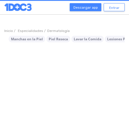
Descargar app
Entrar
Inicio /
Especialidades /
Dermatología
Manchas en la Piel
Piel Reseca
Lavar la Comida
Lesiones Par