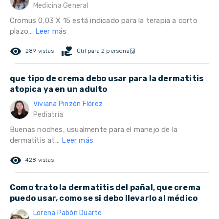
Medicina General
Cromus 0,03 X 15 está indicado para la terapia a corto
plazo...
Leer más
remove_red_eye
volunteer_activism
289 vistas
Útil para 2 persona(s)
que tipo de crema debo usar para la dermatitis
atopica ya en un adulto
Viviana Pinzón Flórez
Pediatría
Buenas noches, usualmente para el manejo de la
dermatitis at...
Leer más
remove_red_eye
428 vistas
Como trato la dermatitis del pañal, que crema
puedo usar, como se si debo llevarlo al médico
Lorena Pabón Duarte