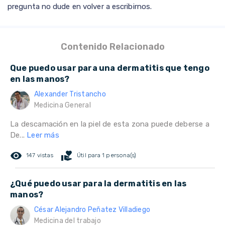
pregunta no dude en volver a escribirnos.
Contenido Relacionado
Que puedo usar para una dermatitis que tengo
en las manos?
Alexander Tristancho
Medicina General
La descamación en la piel de esta zona puede deberse a
De...
Leer más
remove_red_eye
volunteer_activism
147 vistas
Útil para 1 persona(s)
¿Qué puedo usar para la dermatitis en las
manos?
César Alejandro Peñatez Villadiego
Medicina del trabajo