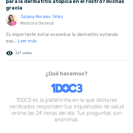
para la dermatitis atópica en el rostro? michas
gracia
Juliana Morales Téllez
Medicina General
Es importante evitar exacerbar la dermatitis evitando
exp...
Leer más
remove_red_eye
221 vistas
¿Qué hacemos?
1DOC3 es la plataforma en la que doctores
verificados responden tus inquietudes de salud
online las 24 horas del día. Tus preguntas son
anónimas.