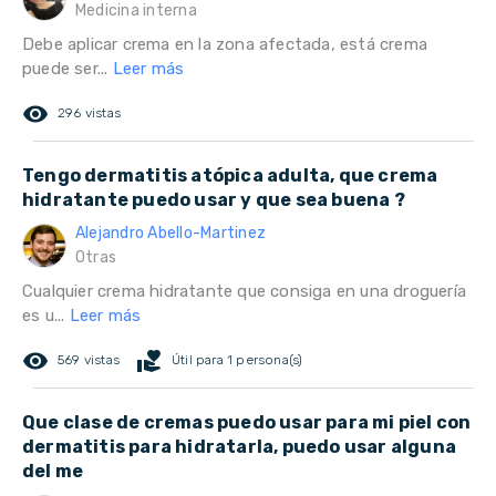
Medicina interna
Debe aplicar crema en la zona afectada, está crema
puede ser...
Leer más
remove_red_eye
296 vistas
Tengo dermatitis atópica adulta, que crema
hidratante puedo usar y que sea buena ?
Alejandro Abello-Martinez
Otras
Cualquier crema hidratante que consiga en una droguería
es u...
Leer más
remove_red_eye
volunteer_activism
569 vistas
Útil para 1 persona(s)
Que clase de cremas puedo usar para mi piel con
dermatitis para hidratarla, puedo usar alguna
del me