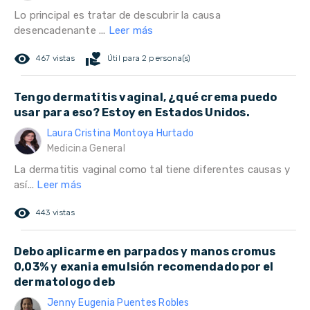
Lo principal es tratar de descubrir la causa
desencadenante ...
Leer más
remove_red_eye
volunteer_activism
467 vistas
Útil para 2 persona(s)
Tengo dermatitis vaginal, ¿qué crema puedo
usar para eso? Estoy en Estados Unidos.
Laura Cristina Montoya Hurtado
Medicina General
La dermatitis vaginal como tal tiene diferentes causas y
así...
Leer más
remove_red_eye
443 vistas
Debo aplicarme en parpados y manos cromus
0,03% y exania emulsión recomendado por el
dermatologo deb
Jenny Eugenia Puentes Robles