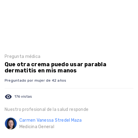
Pregunta médica
Que otra crema puedo usar parabla
dermatitis en mis manos
Preguntado por mujer de 42 años
visibility
176 vistas
Nuestro profesional de la salud responde
Carmen Vanessa Stredel Maza
Medicina General