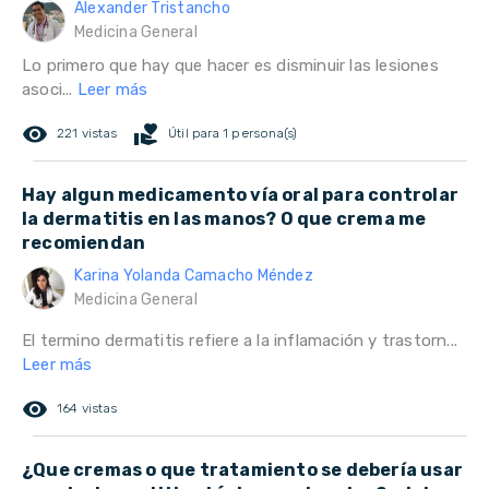
Alexander Tristancho
Medicina General
Lo primero que hay que hacer es disminuir las lesiones
asoci...
Leer más
remove_red_eye
volunteer_activism
221 vistas
Útil para 1 persona(s)
Hay algun medicamento vía oral para controlar
la dermatitis en las manos? O que crema me
recomiendan
Karina Yolanda Camacho Méndez
Medicina General
El termino dermatitis refiere a la inflamación y trastorn...
Leer más
remove_red_eye
164 vistas
¿Que cremas o que tratamiento se debería usar