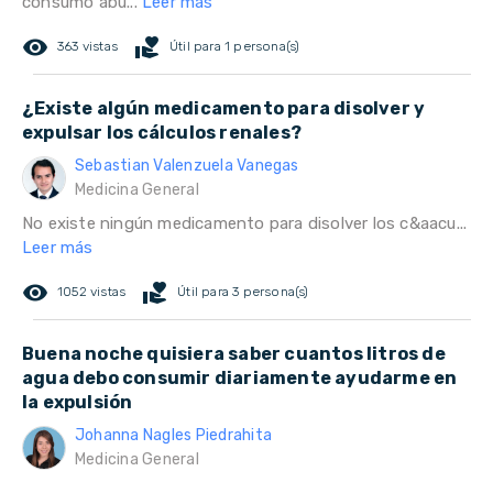
consumo abu...
Leer más
remove_red_eye
volunteer_activism
363 vistas
Útil para 1 persona(s)
¿Existe algún medicamento para disolver y
expulsar los cálculos renales?
Sebastian Valenzuela Vanegas
Medicina General
No existe ningún medicamento para disolver los c&aacu...
Leer más
remove_red_eye
volunteer_activism
1052 vistas
Útil para 3 persona(s)
Buena noche quisiera saber cuantos litros de
agua debo consumir diariamente ayudarme en
la expulsión
Johanna Nagles Piedrahita
Medicina General