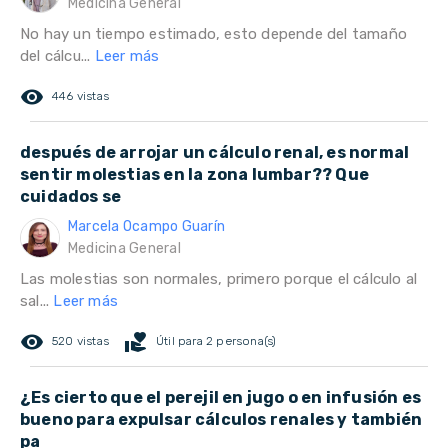
Medicina General
No hay un tiempo estimado, esto depende del tamaño
del cálcu...
Leer más
remove_red_eye
446 vistas
después de arrojar un cálculo renal, es normal
sentir molestias en la zona lumbar?? Que
cuidados se
Marcela Ocampo Guarín
Medicina General
Las molestias son normales, primero porque el cálculo al
sal...
Leer más
remove_red_eye
volunteer_activism
520 vistas
Útil para 2 persona(s)
¿Es cierto que el perejil en jugo o en infusión es
bueno para expulsar cálculos renales y también
pa