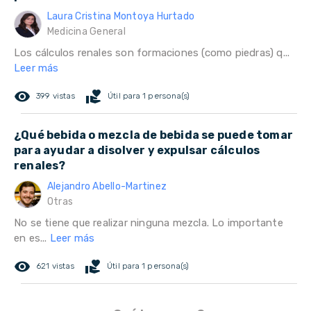
Laura Cristina Montoya Hurtado
Medicina General
Los cálculos renales son formaciones (como piedras) q...
Leer más
remove_red_eye
volunteer_activism
399 vistas
Útil para 1 persona(s)
¿Qué bebida o mezcla de bebida se puede tomar
para ayudar a disolver y expulsar cálculos
renales?
Alejandro Abello-Martinez
Otras
No se tiene que realizar ninguna mezcla. Lo importante
en es...
Leer más
remove_red_eye
volunteer_activism
621 vistas
Útil para 1 persona(s)