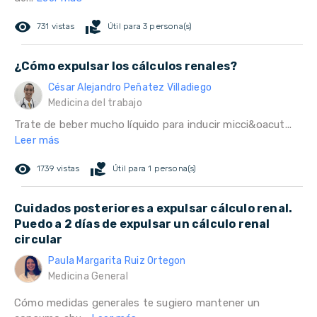
remove_red_eye
volunteer_activism
731 vistas
Útil para 3 persona(s)
¿Cómo expulsar los cálculos renales?
César Alejandro Peñatez Villadiego
Medicina del trabajo
Trate de beber mucho líquido para inducir micci&oacut...
Leer más
remove_red_eye
volunteer_activism
1739 vistas
Útil para 1 persona(s)
Cuidados posteriores a expulsar cálculo renal.
Puedo a 2 días de expulsar un cálculo renal
circular
Paula Margarita Ruiz Ortegon
Medicina General
Cómo medidas generales te sugiero mantener un