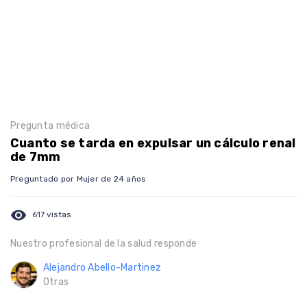
Pregunta médica
Cuanto se tarda en expulsar un cálculo renal
de 7mm
Preguntado por Mujer de 24 años
visibility
617 vistas
Nuestro profesional de la salud responde
Alejandro Abello-Martinez
Otras