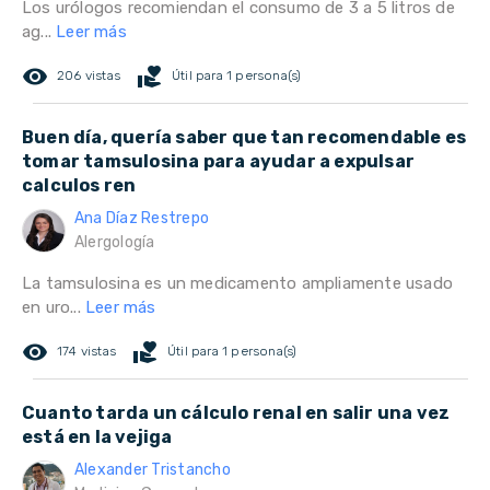
Los urólogos recomiendan el consumo de 3 a 5 litros de
ag...
Leer más
remove_red_eye
volunteer_activism
206 vistas
Útil para 1 persona(s)
Buen día, quería saber que tan recomendable es
tomar tamsulosina para ayudar a expulsar
calculos ren
Ana Díaz Restrepo
Alergología
La tamsulosina es un medicamento ampliamente usado
en uro...
Leer más
remove_red_eye
volunteer_activism
174 vistas
Útil para 1 persona(s)
Cuanto tarda un cálculo renal en salir una vez
está en la vejiga
Alexander Tristancho