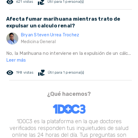
remove_red_eye
volunteer_activism
621 vistas
Útil para 1 persona(s)
Afecta fumar marihuana mientras trato de
expulsar un calculo renal?
Bryan Steven Urrea Trochez
Medicina General
No, la Marihuana no interviene en la expulsión de un cálc...
Leer más
remove_red_eye
volunteer_activism
198 vistas
Útil para 1 persona(s)
¿Qué hacemos?
1DOC3 es la plataforma en la que doctores
verificados responden tus inquietudes de salud
online las 24 horas del día. Tus preguntas son