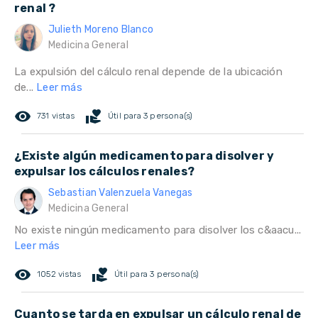
renal ?
Julieth Moreno Blanco
Medicina General
La expulsión del cálculo renal depende de la ubicación
de...
Leer más
remove_red_eye
volunteer_activism
731 vistas
Útil para 3 persona(s)
¿Existe algún medicamento para disolver y
expulsar los cálculos renales?
Sebastian Valenzuela Vanegas
Medicina General
No existe ningún medicamento para disolver los c&aacu...
Leer más
remove_red_eye
volunteer_activism
1052 vistas
Útil para 3 persona(s)
Cuanto se tarda en expulsar un cálculo renal de