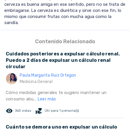
cerveza es buena amiga en ese sentido, pero no se trata de
embriagarse. La cerveza es diurética y sirve con ese fin, lo
mismo que consumir frutas con mucha agua como la
sandía.
Contenido Relacionado
Cuidados posteriores a expulsar cálculo renal.
Puedo a 2 días de expulsar un cálculo renal
circular
Paula Margarita Ruiz Ortegon
Medicina General
Cómo medidas generales te sugiero mantener un
consumo abu...
Leer más
remove_red_eye
volunteer_activism
363 vistas
Útil para 1 persona(s)
Cuánto se demora uno en expulsar un cálculo