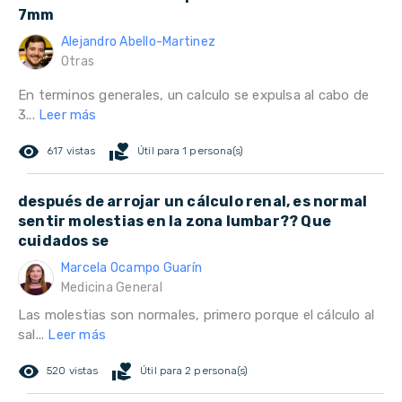
7mm
Alejandro Abello-Martinez
Otras
En terminos generales, un calculo se expulsa al cabo de
3...
Leer más
remove_red_eye
volunteer_activism
617 vistas
Útil para 1 persona(s)
después de arrojar un cálculo renal, es normal
sentir molestias en la zona lumbar?? Que
cuidados se
Marcela Ocampo Guarín
Medicina General
Las molestias son normales, primero porque el cálculo al
sal...
Leer más
remove_red_eye
volunteer_activism
520 vistas
Útil para 2 persona(s)