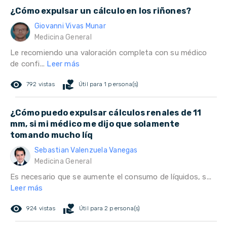
¿Cómo expulsar un cálculo en los riñones?
Giovanni Vivas Munar
Medicina General
Le recomiendo una valoración completa con su médico
de confi...
Leer más
remove_red_eye
volunteer_activism
792 vistas
Útil para 1 persona(s)
¿Cómo puedo expulsar cálculos renales de 11
mm, si mi médico me dijo que solamente
tomando mucho líq
Sebastian Valenzuela Vanegas
Medicina General
Es necesario que se aumente el consumo de líquidos, s...
Leer más
remove_red_eye
volunteer_activism
924 vistas
Útil para 2 persona(s)