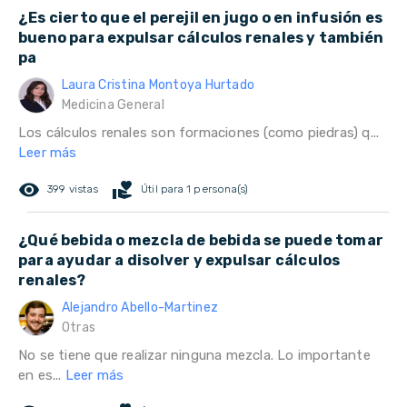
¿Es cierto que el perejil en jugo o en infusión es
bueno para expulsar cálculos renales y también
pa
Laura Cristina Montoya Hurtado
Medicina General
Los cálculos renales son formaciones (como piedras) q...
Leer más
remove_red_eye
volunteer_activism
399 vistas
Útil para 1 persona(s)
¿Qué bebida o mezcla de bebida se puede tomar
para ayudar a disolver y expulsar cálculos
renales?
Alejandro Abello-Martinez
Otras
No se tiene que realizar ninguna mezcla. Lo importante
en es...
Leer más