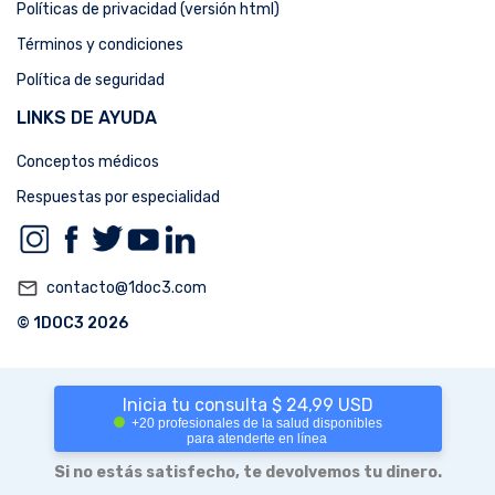
Políticas de privacidad (versión html)
Términos y condiciones
Política de seguridad
LINKS DE AYUDA
Conceptos médicos
Respuestas por especialidad
mail_outline
contacto@1doc3.com
© 1DOC3 2026
Inicia tu consulta $ 24,99 USD
+20 profesionales de la salud disponibles
para atenderte en línea
Si no estás satisfecho, te devolvemos tu dinero.