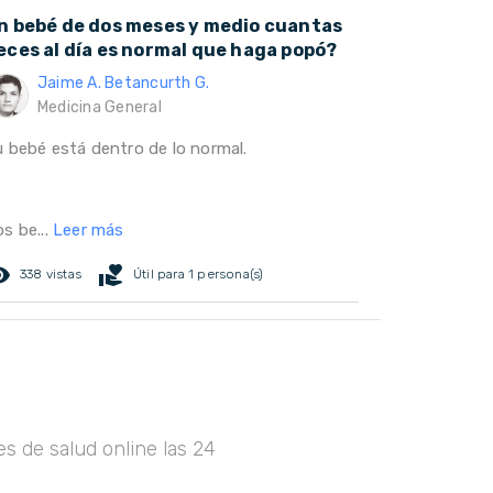
n bebé de dos meses y medio cuantas
eces al día es normal que haga popó?
Jaime A. Betancurth G.
Medicina General
u bebé está dentro de lo normal.
s be...
Leer más
ed_eye
volunteer_activism
338 vistas
Útil para 1 persona(s)
s de salud online las 24