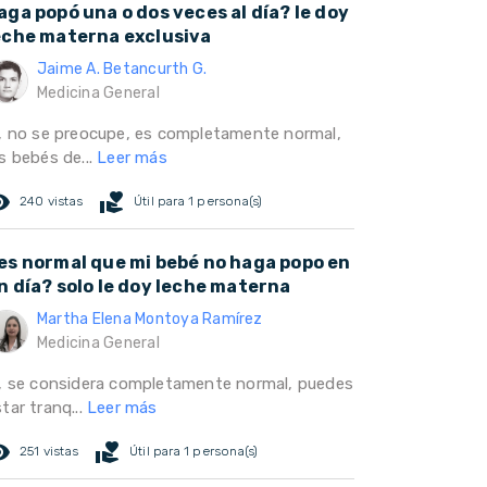
aga popó una o dos veces al día? le doy
eche materna exclusiva
Jaime A. Betancurth G.
Medicina General
í, no se preocupe, es completamente normal,
s bebés de...
Leer más
ed_eye
volunteer_activism
240 vistas
Útil para 1 persona(s)
es normal que mi bebé no haga popo en
n día? solo le doy leche materna
Martha Elena Montoya Ramírez
Medicina General
í, se considera completamente normal, puedes
tar tranq...
Leer más
ed_eye
volunteer_activism
251 vistas
Útil para 1 persona(s)