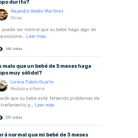
opo durito?
Alejandro Abello-Martinez
Otras
i, puede ser normal que su bebe haga algo de
eposicione...
Leer más
ed_eye
165 vistas
s malo que un bebé de 5 meses haga
opo muy sólido!?
Lorena Pabón Duarte
Medicina interna
uede que su bebé esté teniendo problemas de
streñimiento p...
Leer más
ed_eye
231 vistas
erá normal que mi bebé de 3 meses