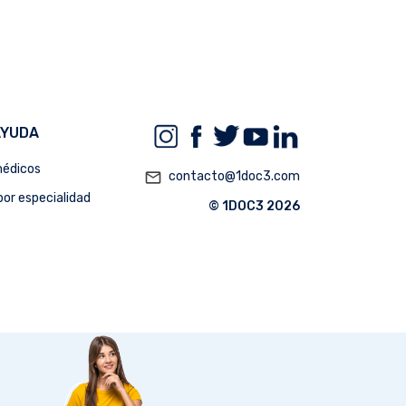
AYUDA
édicos
mail_outline
contacto@1doc3.com
or especialidad
© 1DOC3 2026