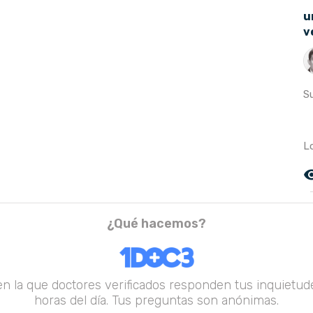
u
v
S
Lo
remove_r
¿Qué hacemos?
en la que doctores verificados responden tus inquietude
horas del día. Tus preguntas son anónimas.