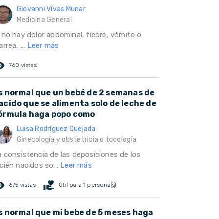
Giovanni Vivas Munar
Medicina General
i no hay dolor abdominal, fiebre, vómito o
arrea, ...
Leer más
ed_eye
760 vistas
s normal que un bebé de 2 semanas de
acido que se alimenta solo de leche de
órmula haga popo como
Luisa Rodríguez Quejada
Ginecología y obstetricia o tocología
a consistencia de las deposiciones de los
cién nacidos so...
Leer más
ed_eye
volunteer_activism
675 vistas
Útil para 1 persona(s)
s normal que mi bebe de 5 meses haga