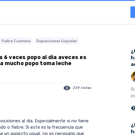
Fiebre Cuartana
Deposiciones Líquidas
¿
a 6 veces popo al dia aveces es
h
ga mucho popo toma leche
a
visibility
239 vistas
S
e
remove_r
iciones al dia. Especialmente si no tiene
¿
o o fiebre. Si este es la frecuencia que
h
e un aspecto usual, no es necesario que