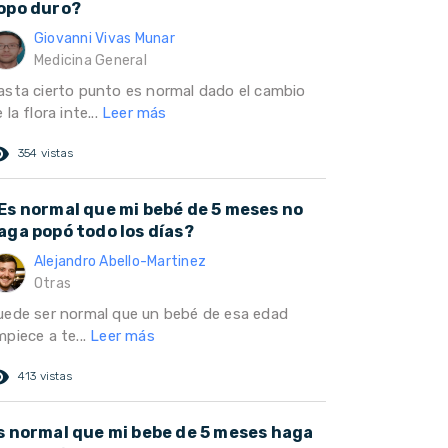
opo duro?
Giovanni Vivas Munar
Medicina General
asta cierto punto es normal dado el cambio
 la flora inte...
Leer más
ed_eye
354 vistas
Es normal que mi bebé de 5 meses no
aga popó todo los días?
Alejandro Abello-Martinez
Otras
uede ser normal que un bebé de esa edad
piece a te...
Leer más
ed_eye
413 vistas
s normal que mi bebe de 5 meses haga