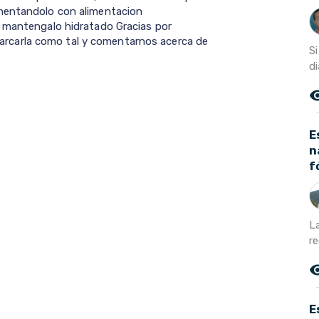
imentandolo con alimentacion
y mantengalo hidratado Gracias por
o marcarla como tal y comentarnos acerca de
S
di
remove_r
E
n
f
L
re
remove_r
E