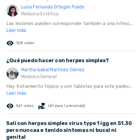
Luisa Fernanda Ortegón Pulido
Medicina Estética
Las lesiones pueden corresponder también a una infecc...
Leer más
remove_red_eye
328 vistas
¿Qué puedo hacer con herpes simplex?
Martha Isabel Martínez Gómez
Medicina General
Hay tratamiento tópico y con tabletas para este padec...
Leer más
remove_red_eye
volunteer_activism
567 vistas
Útil para 1 persona(s)
Sali con herpes simplex virus type 1 igg en 51.30
pero nuncaa e tenido sintomas ni bucal ni
genital