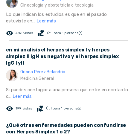
Ginecología y obstetricia o tocología
Lo que indican los estudios es que en el pasado
estuviste en...
Leer más
remove_red_eye
volunteer_activism
486 vistas
Útil para 1 persona(s)
en mi analisis el herpes simplex I y herpes
simplez II IgM es negativo y el herpes simplex
IgG I yII
Oriana Pérez Belandria
Medicina General
Si puedes contagiar a una persona que entre en contacto
c...
Leer más
remove_red_eye
volunteer_activism
199 vistas
Útil para 1 persona(s)
¿Qué otras enfermedades pueden confundirse
con Herpes Simplex 1 o 2?