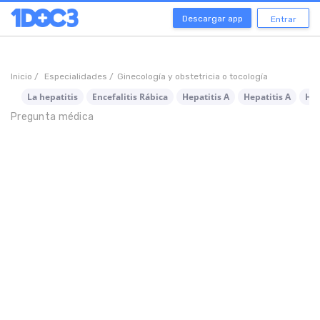
Descargar app
Entrar
Inicio /
Especialidades /
Ginecología y obstetricia o tocología
La hepatitis
Encefalitis Rábica
Hepatitis A
Hepatitis A
Her
Pregunta médica