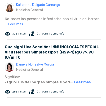
Katerinne Delgado Camargo
Medicina General
No todas las personas infectadas con el virus del herpes
...
Leer más
remove_red_eye
volunteer_activism
303 vistas
Útil para 1 persona(s)
Que significa Sección : INMUNOLOGIA ESPECIAL
Virus Herpes Simplex tipo 1 (HSV-1) IgG 79.90
IU/ml [0
Daniela Monsalve Murcia
Medicina General
Significa:
- IgG virus del herpes simple tipo 1...
Leer más
remove_red_eye
volunteer_activism
265 vistas
Útil para 1 persona(s)