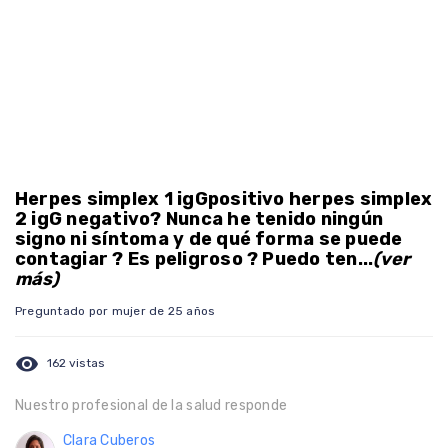
Herpes simplex 1 igGpositivo herpes simplex
2 igG negativo? Nunca he tenido ningún
signo ni síntoma y de qué forma se puede
contagiar ? Es peligroso ? Puedo ten...
(ver
más)
Preguntado por mujer de 25 años
visibility
162 vistas
Nuestro profesional de la salud responde
Clara Cuberos