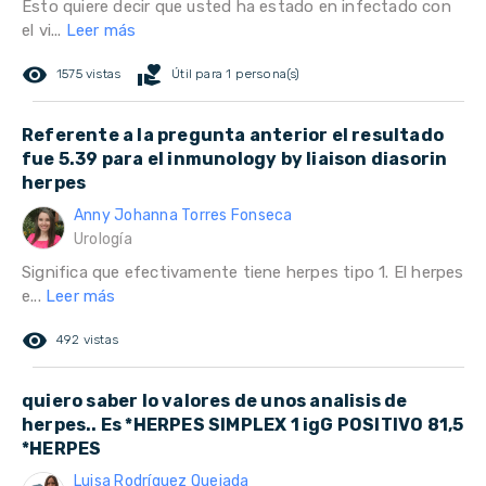
Esto quiere decir que usted ha estado en infectado con
el vi...
Leer más
remove_red_eye
volunteer_activism
1575 vistas
Útil para 1 persona(s)
Referente a la pregunta anterior el resultado
fue 5.39 para el inmunology by liaison diasorin
herpes
Anny Johanna Torres Fonseca
Urología
Significa que efectivamente tiene herpes tipo 1. El herpes
e...
Leer más
remove_red_eye
492 vistas
quiero saber lo valores de unos analisis de
herpes.. Es *HERPES SIMPLEX 1 igG POSITIVO 81,5
*HERPES
Luisa Rodríguez Quejada