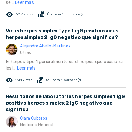
se...
Leer más
remove_red_eye
volunteer_activism
7653 vistas
Útil para 10 persona(s)
Virus herpes simplex Type 1 igG positivo virus
herpes simplex 2 igG negativo que significa?
Alejandro Abello-Martinez
Otras
El herpes tipo 1 generalmente es el herpes que ocasiona
lesi...
Leer más
remove_red_eye
volunteer_activism
1311 vistas
Útil para 3 persona(s)
Resultados de laboratorios herpes simplex 1 igG
positivo herpes simplex 2 igG negativo que
significa
Clara Cuberos
Medicina General