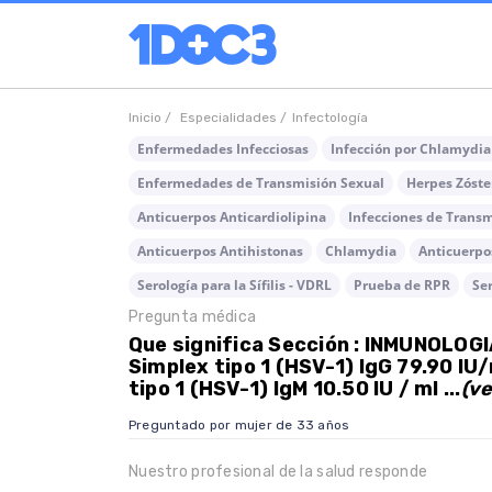
Inicio /
Especialidades /
Infectología
Enfermedades Infecciosas
Infección por Chlamydia
Enfermedades de Transmisión Sexual
Herpes Zóste
Anticuerpos Anticardiolipina
Infecciones de Transm
Anticuerpos Antihistonas
Chlamydia
Anticuerpos
Serología para la Sífilis - VDRL
Prueba de RPR
Ser
Pregunta médica
Que significa Sección : INMUNOLOG
Simplex tipo 1 (HSV-1) IgG 79.90 IU
tipo 1 (HSV-1) IgM 10.50 IU / ml ...
(v
Preguntado por mujer de 33 años
Nuestro profesional de la salud responde