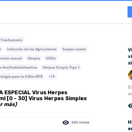
 Trachomatis
r
Infección de los Agricultores
herpes zoster
V
v
isión sexual
Herpes
Sífilis
s
 Antifosfatidilserina
Herpes Simple Tipo 1
ología para la Sifilis-RPR
+15
E
IA ESPECIAL Virus Herpes
oc
/ml [0 - 30] Virus Herpes Simplex
er más)
remove_r
visibility
H
265 vistas
e