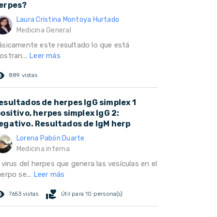
erpes?
Laura Cristina Montoya Hurtado
Medicina General
ásicamente este resultado lo que está
ostran...
Leer más
ed_eye
889 vistas
esultados de herpes IgG simplex 1
positivo, herpes simplex IgG 2:
egativo. Resultados de IgM herp
Lorena Pabón Duarte
Medicina interna
 virus del herpes que genera las vesículas en el
erpo se...
Leer más
ed_eye
volunteer_activism
7653 vistas
Útil para 10 persona(s)