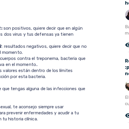
h
B
2:
son positivos, quiere decir que en algún
m
 dos virus y tus defensas ya tienen
remove_r
2
: resultados negativos, quiere decir que no
 el momento.
ticuerpos contra el treponema, bacteria que
R
tiva en el momento..
:
s valores están dentro de los límites
n
cción por esta bacteria.
e que tengas alguna de las infecciones que
El
cu
sexual, te aconsejo siempre usar
ara prevenir enfermedades y acudir a tu
remove_r
tu historia clínica.