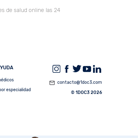
s de salud online las 24
AYUDA
édicos
mail_outline
contacto@1doc3.com
or especialidad
© 1DOC3 2026