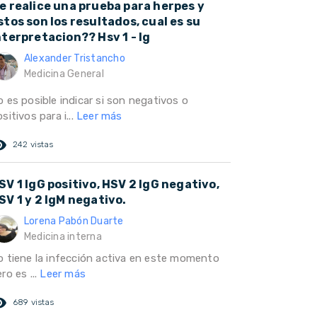
e realice una prueba para herpes y
stos son los resultados, cual es su
nterpretacion?? Hsv 1 - Ig
Alexander Tristancho
Medicina General
 es posible indicar si son negativos o
sitivos para i...
Leer más
ed_eye
242 vistas
SV 1 IgG positivo, HSV 2 IgG negativo,
SV 1 y 2 IgM negativo.
Lorena Pabón Duarte
Medicina interna
o tiene la infección activa en este momento
ro es ...
Leer más
ed_eye
689 vistas