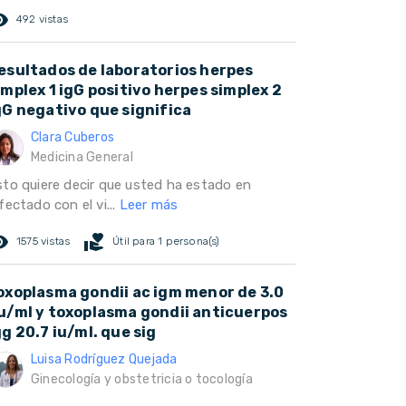
ed_eye
492 vistas
esultados de laboratorios herpes
implex 1 igG positivo herpes simplex 2
gG negativo que significa
Clara Cuberos
Medicina General
sto quiere decir que usted ha estado en
fectado con el vi...
Leer más
ed_eye
volunteer_activism
1575 vistas
Útil para 1 persona(s)
oxoplasma gondii ac igm menor de 3.0
u/ml y toxoplasma gondii anticuerpos
gg 20.7 iu/ml. que sig
Luisa Rodríguez Quejada
Ginecología y obstetricia o tocología