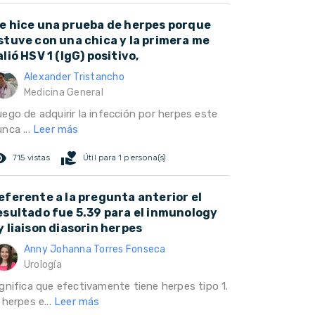
e hice una prueba de herpes porque
stuve con una chica y la primera me
alió HSV 1 (IgG) positivo,
Alexander Tristancho
Medicina General
uego de adquirir la infección por herpes este
nca ...
Leer más
ed_eye
volunteer_activism
715 vistas
Útil para 1 persona(s)
eferente a la pregunta anterior el
esultado fue 5.39 para el inmunology
y liaison diasorin herpes
Anny Johanna Torres Fonseca
Urología
ignifica que efectivamente tiene herpes tipo 1.
 herpes e...
Leer más