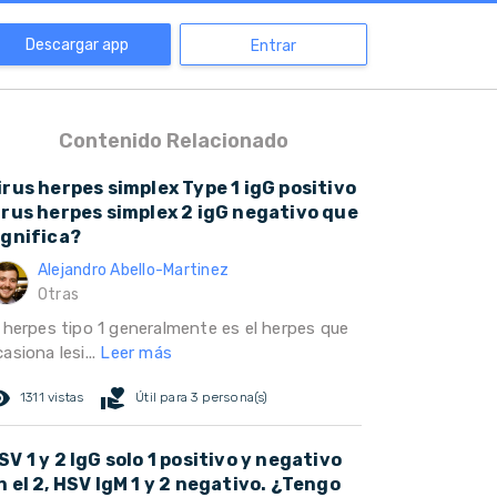
Descargar app
Entrar
Contenido Relacionado
irus herpes simplex Type 1 igG positivo
irus herpes simplex 2 igG negativo que
ignifica?
Alejandro Abello-Martinez
Otras
l herpes tipo 1 generalmente es el herpes que
asiona lesi...
Leer más
ed_eye
volunteer_activism
1311 vistas
Útil para 3 persona(s)
SV 1 y 2 IgG solo 1 positivo y negativo
n el 2, HSV IgM 1 y 2 negativo. ¿Tengo