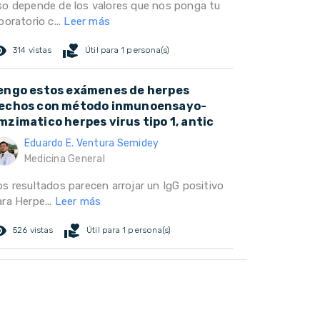
so depende de los valores que nos ponga tu
boratorio c...
Leer más
ed_eye
volunteer_activism
314 vistas
Útil para 1 persona(s)
engo estos exámenes de herpes
echos con método inmunoensayo-
mzimatico herpes virus tipo 1, antic
Eduardo E. Ventura Semidey
Medicina General
os resultados parecen arrojar un IgG positivo
ra Herpe...
Leer más
ed_eye
volunteer_activism
526 vistas
Útil para 1 persona(s)