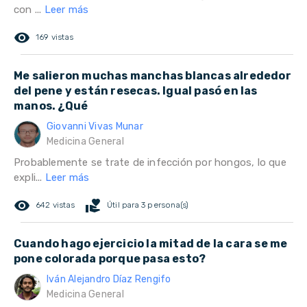
con ...
Leer más
remove_red_eye
169 vistas
Me salieron muchas manchas blancas alrededor
del pene y están resecas. Igual pasó en las
manos. ¿Qué
Giovanni Vivas Munar
Medicina General
Probablemente se trate de infección por hongos, lo que
expli...
Leer más
remove_red_eye
volunteer_activism
642 vistas
Útil para 3 persona(s)
Cuando hago ejercicio la mitad de la cara se me
pone colorada porque pasa esto?
Iván Alejandro Díaz Rengifo
Medicina General