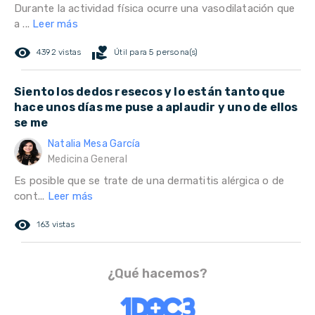
Durante la actividad física ocurre una vasodilatación que
a ...
Leer más
remove_red_eye
volunteer_activism
4392 vistas
Útil para 5 persona(s)
Siento los dedos resecos y lo están tanto que
hace unos días me puse a aplaudir y uno de ellos
se me
Natalia Mesa García
Medicina General
Es posible que se trate de una dermatitis alérgica o de
cont...
Leer más
remove_red_eye
163 vistas
¿Qué hacemos?