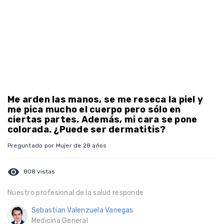
Me arden las manos, se me reseca la piel y
me pica mucho el cuerpo pero sólo en
ciertas partes. Además, mi cara se pone
colorada. ¿Puede ser dermatitis?
Preguntado por Mujer de 28 años
visibility
808 vistas
Nuestro profesional de la salud responde
Sebastian Valenzuela Vanegas
Medicina General