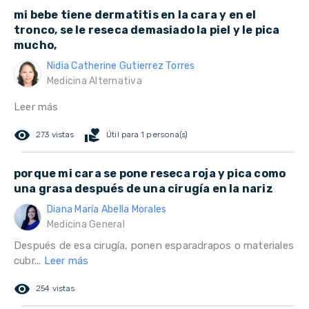
mi bebe tiene dermatitis en la cara y en el
tronco, se le reseca demasiado la piel y le pica
mucho,
Nidia Catherine Gutierrez Torres
Medicina Alternativa
Leer más
remove_red_eye
volunteer_activism
273 vistas
Útil para 1 persona(s)
porque mi cara se pone reseca roja y pica como
una grasa después de una cirugía en la nariz
Diana María Abella Morales
Medicina General
Después de esa cirugía, ponen esparadrapos o materiales
cubr...
Leer más
remove_red_eye
254 vistas