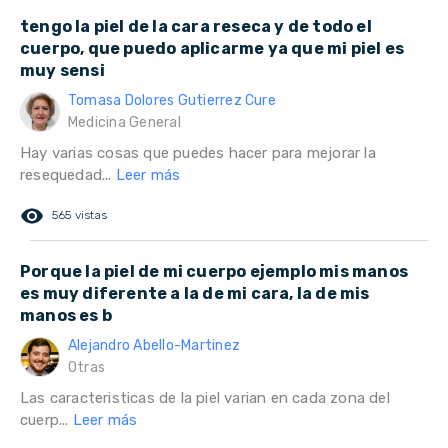
tengo la piel de la cara reseca y de todo el
cuerpo, que puedo aplicarme ya que mi piel es
muy sensi
Tomasa Dolores Gutierrez Cure
Medicina General
Hay varias cosas que puedes hacer para mejorar la
resequedad...
Leer más
remove_red_eye
565 vistas
Porque la piel de mi cuerpo ejemplo mis manos
es muy diferente a la de mi cara, la de mis
manos es b
Alejandro Abello-Martinez
Otras
Las caracteristicas de la piel varian en cada zona del
cuerp...
Leer más