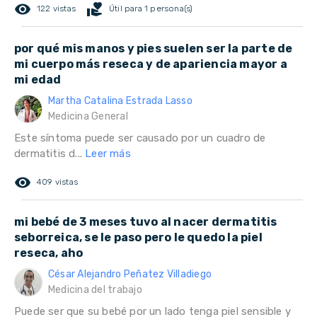
remove_red_eye
volunteer_activism
122 vistas
Útil para 1 persona(s)
por qué mis manos y pies suelen ser la parte de
mi cuerpo más reseca y de apariencia mayor a
mi edad
Martha Catalina Estrada Lasso
Medicina General
Este síntoma puede ser causado por un cuadro de
dermatitis d...
Leer más
remove_red_eye
409 vistas
mi bebé de 3 meses tuvo al nacer dermatitis
seborreica, se le paso pero le quedo la piel
reseca, aho
César Alejandro Peñatez Villadiego
Medicina del trabajo
Puede ser que su bebé por un lado tenga piel sensible y