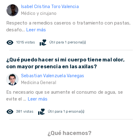
Isabel Cristina Toro Valencia
Médico y cirujano
Respecto a remedios caseros o tratamiento con pastas,
desafo...
Leer más
remove_red_eye
volunteer_activism
1015 vistas
Útil para 1 persona(s)
¿Qué puedo hacer si mi cuerpo tiene mal olor,
con mayor presencia en las axilas?
Sebastian Valenzuela Vanegas
Medicina General
Es necesario que se aumente el consumo de agua, se
evite el ...
Leer más
remove_red_eye
volunteer_activism
381 vistas
Útil para 1 persona(s)
¿Qué hacemos?