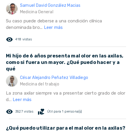
Samuel David González Macias
Medicina General
Su caso puede deberse a una condición clínica
denominada bro...
Leer más
remove_red_eye
418 vistas
Mi hijo de 6 años presenta mal olor en las axilas,
como si fuera un mayor. ¿Qué puedo hacer y a
qué
César Alejandro Peñatez Villadiego
Medicina del trabajo
La zona axilar siempre va a presentar cierto grado de olor
d...
Leer más
remove_red_eye
volunteer_activism
3527 vistas
Útil para 1 persona(s)
¿Qué puedo utilizar para el mal olor en la axilas?