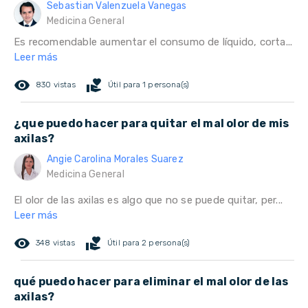
Sebastian Valenzuela Vanegas
Medicina General
Es recomendable aumentar el consumo de líquido, corta...
Leer más
remove_red_eye
volunteer_activism
830 vistas
Útil para 1 persona(s)
¿que puedo hacer para quitar el mal olor de mis
axilas?
Angie Carolina Morales Suarez
Medicina General
El olor de las axilas es algo que no se puede quitar, per...
Leer más
remove_red_eye
volunteer_activism
348 vistas
Útil para 2 persona(s)
qué puedo hacer para eliminar el mal olor de las
axilas?