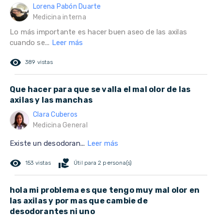
Lorena Pabón Duarte
Medicina interna
Lo más importante es hacer buen aseo de las axilas
cuando se...
Leer más
remove_red_eye
389 vistas
Que hacer para que se valla el mal olor de las
axilas y las manchas
Clara Cuberos
Medicina General
Existe un desodoran...
Leer más
remove_red_eye
volunteer_activism
153 vistas
Útil para 2 persona(s)
hola mi problema es que tengo muy mal olor en
las axilas y por mas que cambie de
desodorantes ni uno