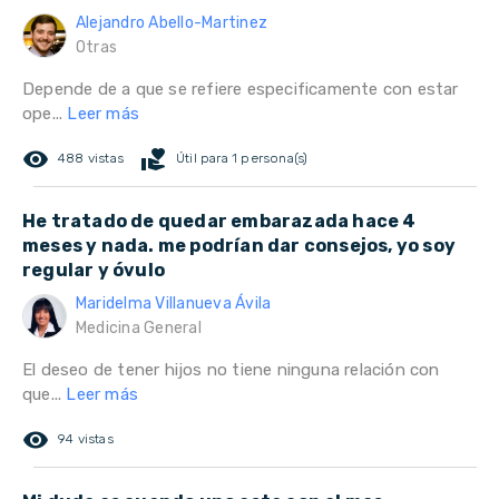
Alejandro Abello-Martinez
Otras
Depende de a que se refiere especificamente con estar
ope...
Leer más
remove_red_eye
volunteer_activism
488 vistas
Útil para 1 persona(s)
He tratado de quedar embarazada hace 4
meses y nada. me podrían dar consejos, yo soy
regular y óvulo
Maridelma Villanueva Ávila
Medicina General
El deseo de tener hijos no tiene ninguna relación con
que...
Leer más
remove_red_eye
94 vistas