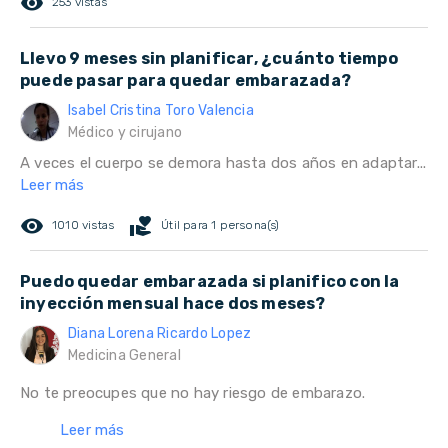
remove_red_eye
253 vistas
Llevo 9 meses sin planificar, ¿cuánto tiempo
puede pasar para quedar embarazada?
Isabel Cristina Toro Valencia
Médico y cirujano
A veces el cuerpo se demora hasta dos años en adaptar...
Leer más
remove_red_eye
volunteer_activism
1010 vistas
Útil para 1 persona(s)
Puedo quedar embarazada si planifico con la
inyección mensual hace dos meses?
Diana Lorena Ricardo Lopez
Medicina General
No te preocupes que no hay riesgo de embarazo.
Leer más