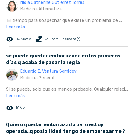
Nidia Catherine Gutierrez Torres
Medicina Alternativa
El tiempo para sospechar que existe un problema de ...
Leer más
remove_red_eye
volunteer_activism
86 vistas
Útil para 1 persona(s)
se puede quedar embarazada en los primeros
días q acaba de pasar la regla
Eduardo E. Ventura Semidey
Medicina General
Si se puede, solo que es menos probable. Cualquier relaci...
Leer más
remove_red_eye
106 vistas
Quiero quedar embarazada pero estoy
operada,,q posibilidad tengo de embarazarme?