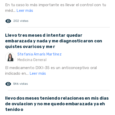
En tu caso lo más importante es llevar el control con tu
méd...
Leer más
remove_red_eye
202 vistas
Llevo tres meses d intentar quedar
embarazada y nada y me diagnosticaron con
quistes ovaricos y me r
Stefania Amarís Martínez
Medicina General
El medicamento DIXI-35 es un anticonceptivo oral
indicado en...
Leer más
remove_red_eye
546 vistas
llevo dos meses teniendo relaciones en mis dias
de ovulacion y no me quedo embarazada ya eh
tenido o