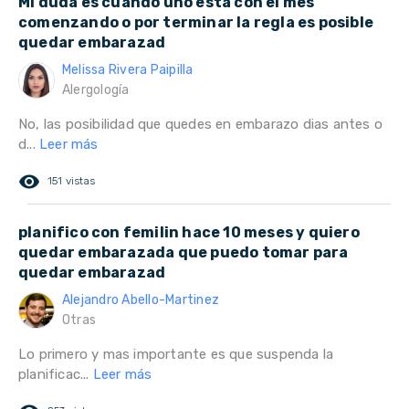
Mi duda es cuando uno esta con el mes
comenzando o por terminar la regla es posible
quedar embarazad
Melissa Rivera Paipilla
Alergología
No, las posibilidad que quedes en embarazo dias antes o
d...
Leer más
remove_red_eye
151 vistas
planifico con femilin hace 10 meses y quiero
quedar embarazada que puedo tomar para
quedar embarazad
Alejandro Abello-Martinez
Otras
Lo primero y mas importante es que suspenda la
planificac...
Leer más