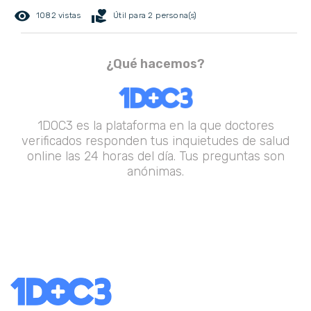
remove_red_eye
volunteer_activism
1082 vistas
Útil para 2 persona(s)
¿Qué hacemos?
1DOC3 es la plataforma en la que doctores
verificados responden tus inquietudes de salud
online las 24 horas del día. Tus preguntas son
anónimas.