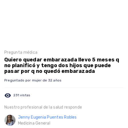
Pregunta médica
Quiero quedar embarazada llevo 5 meses q
no planificó y tengo dos hijos que puede
pasar por q no quedó embarazada
Preguntado por mujer de 32 años
visibility
231 vistas
Nuestro profesional de la salud responde
Jenny Eugenia Puentes Robles
Medicina General