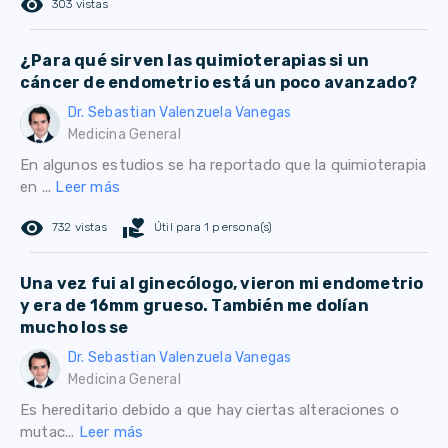
remove_red_eye
303 vistas
¿Para qué sirven las quimioterapias si un
cáncer de endometrio está un poco avanzado?
Dr. Sebastian Valenzuela Vanegas
Medicina General
En algunos estudios se ha reportado que la quimioterapia
en ...
Leer más
remove_red_eye
volunteer_activism
732 vistas
Útil para 1 persona(s)
Una vez fui al ginecólogo, vieron mi endometrio
y era de 16mm grueso. También me dolían
mucho los se
Dr. Sebastian Valenzuela Vanegas
Medicina General
Es hereditario debido a que hay ciertas alteraciones o
mutac...
Leer más