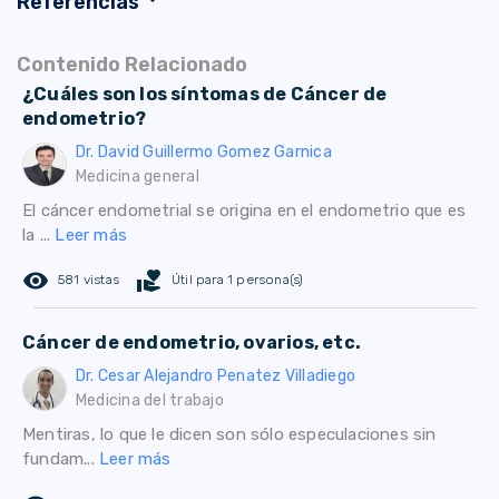
Referencias
Contenido Relacionado
¿Cuáles son los síntomas de Cáncer de
endometrio?
Dr. David Guillermo Gomez Garnica
Medicina general
El cáncer endometrial se origina en el endometrio que es
la ...
Leer más
remove_red_eye
volunteer_activism
581 vistas
Útil para 1 persona(s)
Cáncer de endometrio, ovarios, etc.
Dr. Cesar Alejandro Penatez Villadiego
Medicina del trabajo
Mentiras, lo que le dicen son sólo especulaciones sin
fundam...
Leer más