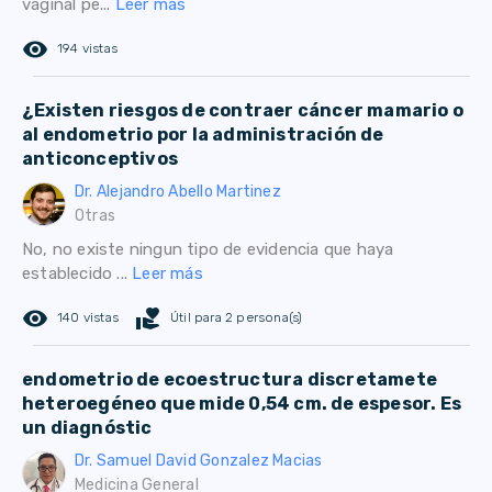
vaginal pe...
Leer más
remove_red_eye
194 vistas
¿Existen riesgos de contraer cáncer mamario o
al endometrio por la administración de
anticonceptivos
Dr. Alejandro Abello Martinez
Otras
No, no existe ningun tipo de evidencia que haya
establecido ...
Leer más
remove_red_eye
volunteer_activism
140 vistas
Útil para 2 persona(s)
endometrio de ecoestructura discretamete
heteroegéneo que mide 0,54 cm. de espesor. Es
un diagnóstic
Dr. Samuel David Gonzalez Macias
Medicina General