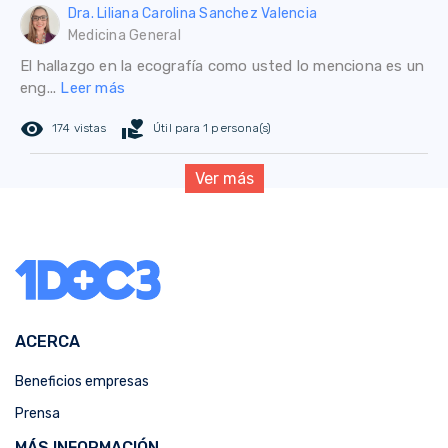
Dra. Liliana Carolina Sanchez Valencia
Medicina General
El hallazgo en la ecografía como usted lo menciona es un
eng...
Leer más
remove_red_eye
volunteer_activism
174 vistas
Útil para 1 persona(s)
Ver más
ACERCA
Beneficios empresas
Prensa
MÁS INFORMACIÓN