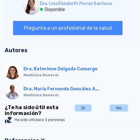
Dra. Lina Elizabeth Porras Santana
Disponible
Pregunta a un profesional de la salud
Autores
Dra. Katerinne Delgado Camargo
Medicina General
Dra. María Fernanda González A...
Medicina General
¿Te ha sido útil esta
Sí
No
información?
volunteer_activism
Ha sido útil para 3 personas
expand_more