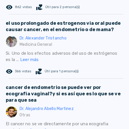
remove_red_eye
volunteer_activism
862 vistas
Útil para 2 persona(s)
el uso prolongado de estrogenos via oral puede
causar cancer, en el endometrio o de mama?
Dr. Alexander Tristancho
Medicina General
Si. Uno de los efectos adversos del uso de estrógenos
es la ...
Leer más
remove_red_eye
volunteer_activism
366 vistas
Útil para 1 persona(s)
cancer de endometrio se puede ver por
ecografia vaginal?y si es así que es lo que se ve
para que sea
Dr. Alejandro Abello Martinez
Otras
El cancer no se ve directamente por una ecografia