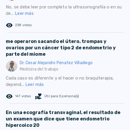
No, se debe leer por completo la ultrasonografiía o en su
de...
Leer más
remove_red_eye
238 vistas
me operaron sacando el útero, trompas y
ovarios por un cáncer tipo 2 de endometrio y
parte del miome
Dr. Cesar Alejandro Penatez Villadiego
Medicina del trabajo
Cada caso es diferente y el hacer o no braquiterapia,
depend...
Leer más
remove_red_eye
volunteer_activism
147 vistas
Útil para 3 persona(s)
En una ecografía transvaginal, el resultado de
un examen que dice que tiene endometrio
hipercoico 20