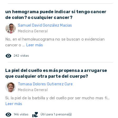
un hemograma puede indicar si tengo cancer
de colon? o cualquier cancer?
Samuel David González Macias
Medicina General
No, en el hemoleucograma no se buscan o evidencian
cancer o ...
Leer más
remove_red_eye
242 vistas
La piel del cuello es más propensa a arrugarse
que cualquier otra parte del cuerpo?
Tomasa Dolores Gutierrez Cure
Medicina General
Si, la piel de la barbilla y del cuello por ser mucho mas fi...
Leer más
remove_red_eye
volunteer_activism
146 vistas
Útil para 1 persona(s)