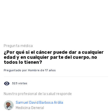
Pregunta médica
¿Por qué si el cáncer puede dar a cualquier
edad y en cualquier parte del cuerpo, no
todos lo tienen?
Preguntado por Hombre de 17 años
visibility
323 vistas
Nuestro profesional de la salud responde
Samuel David Barbosa Ardila
Medicina General