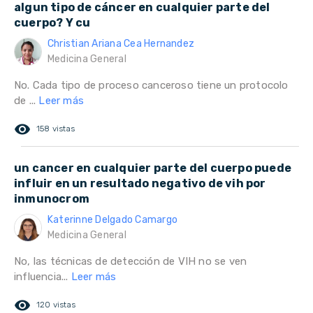
algun tipo de cáncer en cualquier parte del
cuerpo? Y cu
Christian Ariana Cea Hernandez
Medicina General
No. Cada tipo de proceso canceroso tiene un protocolo
de ...
Leer más
remove_red_eye
158 vistas
un cancer en cualquier parte del cuerpo puede
influir en un resultado negativo de vih por
inmunocrom
Katerinne Delgado Camargo
Medicina General
No, las técnicas de detección de VIH no se ven
influencia...
Leer más
remove_red_eye
120 vistas