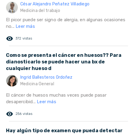
César Alejandro Peñatez Villadiego
Medicina del trabajo
El picor puede ser signo de alergia, en algunas ocasiones
no...
Leer más
remove_red_eye
372 vistas
Como se presenta el cáncer en huesos?? Para
dianosticarlo se puede hacer una bx de
cualquier hueso d
Ingrid Ballesteros Ordoñez
Medicina General
El cáncer de huesos muchas veces puede pasar
desapercibid...
Leer más
remove_red_eye
256 vistas
Hay algún tipo de examen que pueda detectar