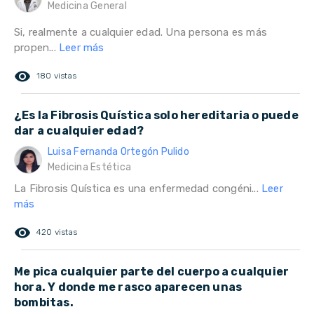
Medicina General
Si, realmente a cualquier edad. Una persona es más
propen...
Leer más
remove_red_eye
180 vistas
¿Es la Fibrosis Quística solo hereditaria o puede
dar a cualquier edad?
Luisa Fernanda Ortegón Pulido
Medicina Estética
La Fibrosis Quística es una enfermedad congéni...
Leer
más
remove_red_eye
420 vistas
Me pica cualquier parte del cuerpo a cualquier
hora. Y donde me rasco aparecen unas
bombitas.