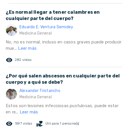
¿Es normal llegar a tener calambres en
cualquier parte del cuerpo?
Eduardo E. Ventura Semidey
Medicina General
No, no es normal, incluso en casos graves puede producir
mue...
Leer más
remove_red_eye
282 vistas
¿Por qué salen abscesos en cualquier parte del
cuerpo y a qué se debe?
Alexander Tristancho
Medicina General
Estos son lesiones infecciosas pustulosas, puede estar
en re...
Leer más
remove_red_eye
volunteer_activism
1597 vistas
Útil para 1 persona(s)