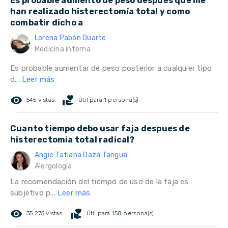
Es probable aumento de peso después que me
han realizado histerectomía total y como
combatir dicho a
Lorena Pabón Duarte
Medicina interna
Es probable aumentar de peso posterior a cualquier tipo
d...
Leer más
remove_red_eye
volunteer_activism
545 vistas
Útil para 1 persona(s)
Cuanto tiempo debo usar faja despues de
histerectomia total radical?
Angie Tatiana Daza Tangua
Alergología
La recomendación del tiempo de uso de la faja es
subjetivo p...
Leer más
remove_red_eye
volunteer_activism
35.275 vistas
Útil para 158 persona(s)