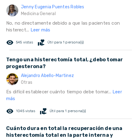
Jenny Eugenia Puentes Robles
Medicina General
No, no directamente debido a que las pacientes con
histerect...
Leer más
remove_red_eye
volunteer_activism
545 vistas
Útil para 1 persona(s)
Tengo una histerectomía total, ¿debo tomar
progesterona?
Alejandro Abello-Martinez
Otras
Es difícil establecer cuánto tiempo debe tomar...
Leer
más
remove_red_eye
volunteer_activism
1045 vistas
Útil para 1 persona(s)
Cuánto dura en total la recuperación de una
histerectomía total en la parte interna y