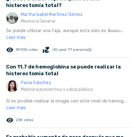
histerectomía total?
Martha Isabel Martínez Gómez
Medicina General
Se puede utilizar una faja, aunque esta sólo es &uacu...
Leer más
remove_red_eye
volunteer_activism
39.905 vistas
Útil para 111 persona(s)
Con 11.7 de hemoglobina se puede realizar la
histerectomia total
Paola Sánchez
Medicina preventiva y salud pública
Si es posible realizar la cirugía con este nivel de hemog...
Leer más
remove_red_eye
238 vistas