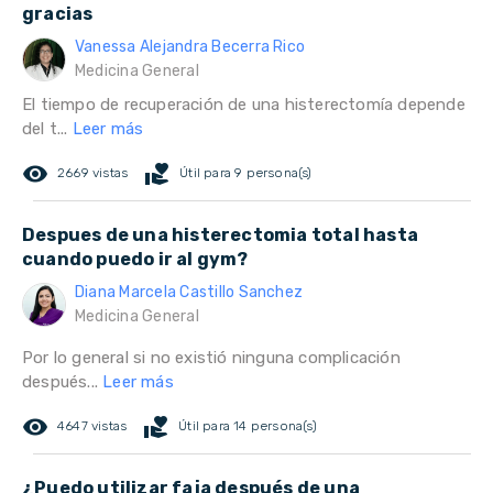
gracias
Vanessa Alejandra Becerra Rico
Medicina General
El tiempo de recuperación de una histerectomía depende
del t...
Leer más
remove_red_eye
volunteer_activism
2669 vistas
Útil para 9 persona(s)
Despues de una histerectomia total hasta
cuando puedo ir al gym?
Diana Marcela Castillo Sanchez
Medicina General
Por lo general si no existió ninguna complicación
después...
Leer más
remove_red_eye
volunteer_activism
4647 vistas
Útil para 14 persona(s)
¿Puedo utilizar faja después de una