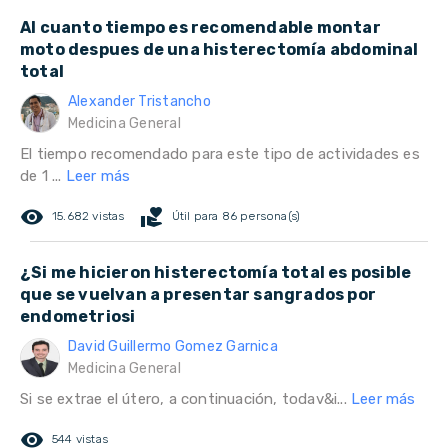
Al cuanto tiempo es recomendable montar
moto despues de una histerectomía abdominal
total
Alexander Tristancho
Medicina General
El tiempo recomendado para este tipo de actividades es
de 1 ...
Leer más
remove_red_eye
volunteer_activism
15.682 vistas
Útil para 86 persona(s)
¿Si me hicieron histerectomía total es posible
que se vuelvan a presentar sangrados por
endometriosi
David Guillermo Gomez Garnica
Medicina General
Si se extrae el útero, a continuación, todav&i...
Leer más
remove_red_eye
544 vistas