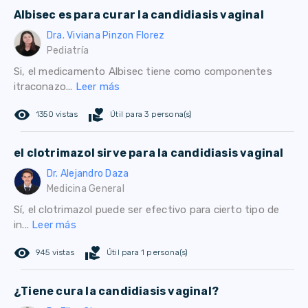
Albisec es para curar la candidiasis vaginal
Dra. Viviana Pinzon Florez
Pediatría
Si, el medicamento Albisec tiene como componentes
itraconazo...
Leer más
remove_red_eye
volunteer_activism
1350 vistas
Útil para 3 persona(s)
el clotrimazol sirve para la candidiasis vaginal
Dr. Alejandro Daza
Medicina General
Sí, el clotrimazol puede ser efectivo para cierto tipo de
in...
Leer más
remove_red_eye
volunteer_activism
945 vistas
Útil para 1 persona(s)
¿Tiene cura la candidiasis vaginal?