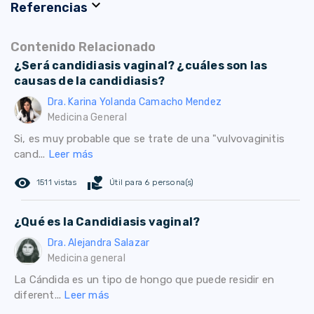
expand_more
Referencias
Contenido Relacionado
¿Será candidiasis vaginal? ¿cuáles son las
causas de la candidiasis?
Dra. Karina Yolanda Camacho Mendez
Medicina General
Si, es muy probable que se trate de una "vulvovaginitis
cand...
Leer más
remove_red_eye
volunteer_activism
1511 vistas
Útil para 6 persona(s)
¿Qué es la Candidiasis vaginal?
Dra. Alejandra Salazar
Medicina general
La Cándida es un tipo de hongo que puede residir en
diferent...
Leer más