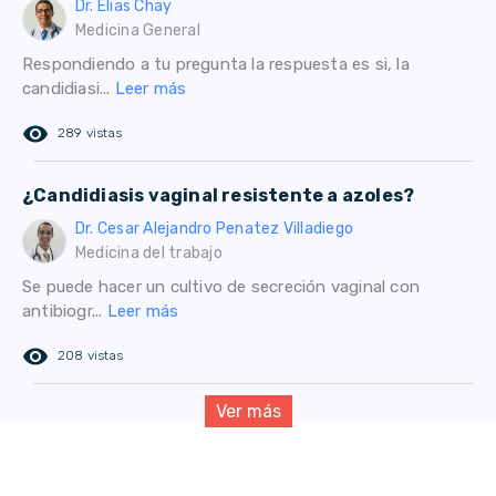
Dr. Elias Chay
Medicina General
Respondiendo a tu pregunta la respuesta es si, la
candidiasi...
Leer más
remove_red_eye
289 vistas
¿Candidiasis vaginal resistente a azoles?
Dr. Cesar Alejandro Penatez Villadiego
Medicina del trabajo
Se puede hacer un cultivo de secreción vaginal con
antibiogr...
Leer más
remove_red_eye
208 vistas
Ver más