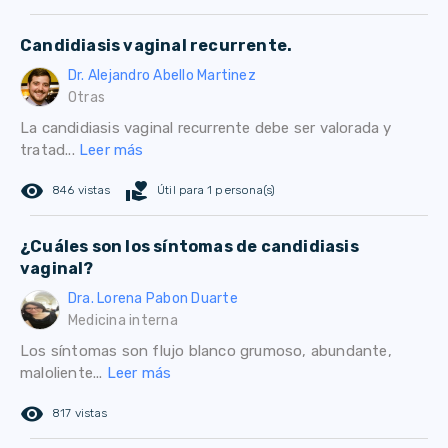
Candidiasis vaginal recurrente.
Dr. Alejandro Abello Martinez
Otras
La candidiasis vaginal recurrente debe ser valorada y
tratad...
Leer más
remove_red_eye
volunteer_activism
846 vistas
Útil para 1 persona(s)
¿Cuáles son los síntomas de candidiasis
vaginal?
Dra. Lorena Pabon Duarte
Medicina interna
Los síntomas son flujo blanco grumoso, abundante,
maloliente...
Leer más
remove_red_eye
817 vistas