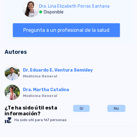
Dra. Lina Elizabeth Porras Santana
Disponible
Pregunta a un profesional de la salud
Autores
Dr. Eduardo E. Ventura Semidey
Medicina General
Dra. Martha Catalina
Medicina General
¿Te ha sido útil esta
Sí
No
información?
volunteer_activism
Ha sido útil para 167 personas