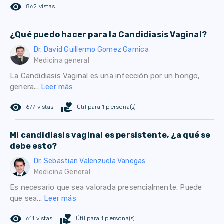
remove_red_eye
862 vistas
¿Qué puedo hacer para la Candidiasis Vaginal?
Dr. David Guillermo Gomez Garnica
Medicina general
La Candidiasis Vaginal es una infección por un hongo,
genera...
Leer más
remove_red_eye
volunteer_activism
677 vistas
Útil para 1 persona(s)
Mi candidiasis vaginal es persistente, ¿a qué se
debe esto?
Dr. Sebastian Valenzuela Vanegas
Medicina General
Es necesario que sea valorada presencialmente. Puede
que sea...
Leer más
remove_red_eye
volunteer_activism
611 vistas
Útil para 1 persona(s)