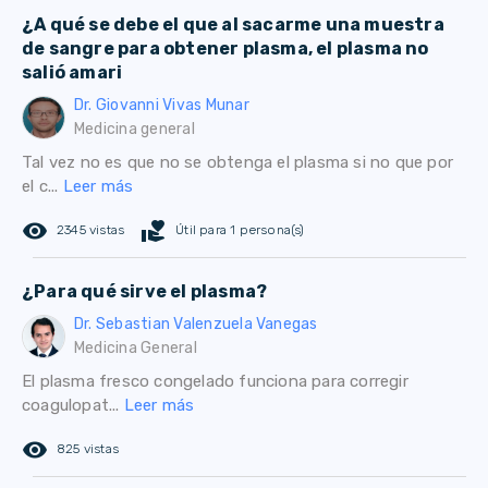
¿A qué se debe el que al sacarme una muestra
de sangre para obtener plasma, el plasma no
salió amari
Dr. Giovanni Vivas Munar
Medicina general
Tal vez no es que no se obtenga el plasma si no que por
el c...
Leer más
remove_red_eye
volunteer_activism
2345 vistas
Útil para 1 persona(s)
¿Para qué sirve el plasma?
Dr. Sebastian Valenzuela Vanegas
Medicina General
El plasma fresco congelado funciona para corregir
coagulopat...
Leer más
remove_red_eye
825 vistas