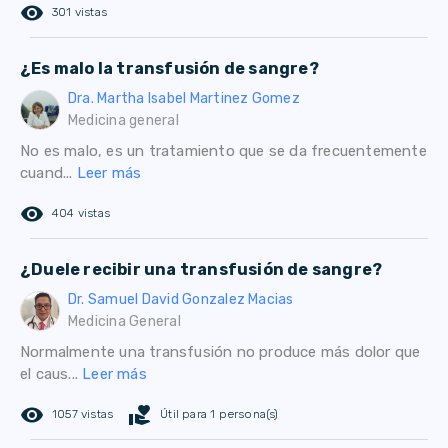
remove_red_eye
301 vistas
¿Es malo la transfusión de sangre?
Dra. Martha Isabel Martinez Gomez
Medicina general
No es malo, es un tratamiento que se da frecuentemente
cuand...
Leer más
remove_red_eye
404 vistas
¿Duele recibir una transfusión de sangre?
Dr. Samuel David Gonzalez Macias
Medicina General
Normalmente una transfusión no produce más dolor que
el caus...
Leer más
remove_red_eye
volunteer_activism
1057 vistas
Útil para 1 persona(s)