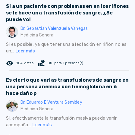
Si a un paciente con problemas en en los riñones
se le hace una transfusión de sangre, ¿Se
puede vol
Dr. Sebastian Valenzuela Vanegas
Medicina General
Si es posible, ya que tener una afectación en riñón no es
un...
Leer más
remove_red_eye
volunteer_activism
804 vistas
Útil para 1 persona(s)
Es cierto que varias transfusiones de sangre en
una persona anemica con hemoglobina en 6
hace daño p
Dr. Eduardo E Ventura Semidey
Medicina General
Si, efectivamente la transfusión masiva puede venir
acompaña...
Leer más