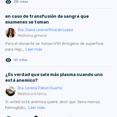
remove_red_eye
255 vistas
en caso de transfusión de sangre que
examenes se toman
Dra. Diana Lorena Ricardo Lopez
Medicina general
Para el donante se toman:VIH Antigeno de superficie
para Hep...
Leer más
remove_red_eye
161 vistas
¿Es verdad que sale más plasma cuando uno
está anemico?
Dra. Lorena Pabon Duarte
Medicina interna
Si usted está anémica quiere decir que tiene menos
hemoglobi...
Leer más