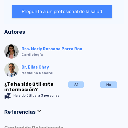
Pregunta a un profesional de la salud
Autores
Dra. Merly Rossana Parra Roa
Cardiología
Dr. Elías Chay
Medicina General
¿Te ha sido útil esta
Sí
No
información?
volunteer_activism
Ha sido útil para 3 personas
expand_more
Referencias