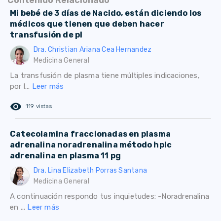
Contenido Relacionado
Mi bebé de 3 días de Nacido, están diciendo los
médicos que tienen que deben hacer
transfusión de pl
Dra. Christian Ariana Cea Hernandez
Medicina General
La transfusión de plasma tiene múltiples indicaciones,
por l...
Leer más
remove_red_eye
119 vistas
Catecolamina fraccionadas en plasma
adrenalina noradrenalina método hplc
adrenalina en plasma 11 pg
Dra. Lina Elizabeth Porras Santana
Medicina General
A continuación respondo tus inquietudes: -Noradrenalina
en ...
Leer más