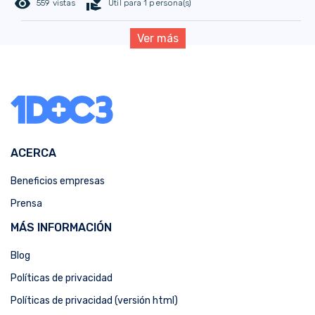
remove_red_eye
volunteer_activism
559 vistas
Útil para 1 persona(s)
Ver más
ACERCA
Beneficios empresas
Prensa
MÁS INFORMACIÓN
Blog
Políticas de privacidad
Políticas de privacidad (versión html)