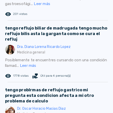
gastroesofági...
Leer más
remove_red_eye
201 vistas
tengo reflujo biliar de madrugada tengo mucho
reflujo bilis asta la garganta como se cura el
refluj
Dra. Diana Lorena Ricardo Lopez
Medicina general
Posiblemente te encuentres cursando con una condición
llamad...
Leer más
remove_red_eye
volunteer_activism
1778 vistas
Útil para 4 persona(s)
tengo problrmas de reflujo gastrico mi
pregunta esta condicion afecta a mi otro
problema de calculo
Dr. Oscar Horacio Macias Diaz