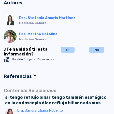
Autores
Dra. Stefania Amarís Martínez
Medicina General
Dra. Martha Catalina
Medicina General
¿Te ha sido útil esta
Sí
No
información?
volunteer_activism
Ha sido útil para 18 personas
expand_more
Referencias
Contenido Relacionado
si tengo reflujo biliar tengo también esofágico
en la endoscopia dice reflujo biliar nada mas
Dra. Sandra Liliana Roberto