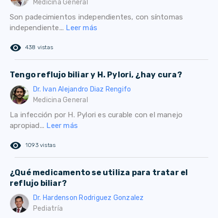
Medicina General
Son padecimientos independientes, con síntomas
independiente...
Leer más
remove_red_eye
438 vistas
Tengo reflujo biliar y H. Pylori, ¿hay cura?
Dr. Ivan Alejandro Diaz Rengifo
Medicina General
La infección por H. Pylori es curable con el manejo
apropiad...
Leer más
remove_red_eye
1093 vistas
¿Qué medicamento se utiliza para tratar el
reflujo biliar?
Dr. Hardenson Rodriguez Gonzalez
Pediatría