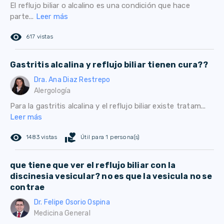
El reflujo biliar o alcalino es una condición que hace
parte...
Leer más
remove_red_eye
617 vistas
Gastritis alcalina y reflujo biliar tienen cura??
Dra. Ana Diaz Restrepo
Alergología
Para la gastritis alcalina y el reflujo biliar existe tratam...
Leer más
remove_red_eye
volunteer_activism
1483 vistas
Útil para 1 persona(s)
que tiene que ver el reflujo biliar con la
discinesia vesicular? no es que la vesicula no se
contrae
Dr. Felipe Osorio Ospina
Medicina General