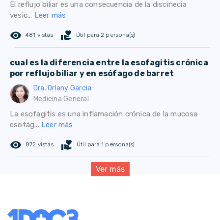
El reflujo biliar es una consecuencia de la discinecia
vesic...
Leer más
remove_red_eye
volunteer_activism
481 vistas
Útil para 2 persona(s)
cual es la diferencia entre la esofagitis crónica
por reflujo biliar y en esófago de barret
Dra. Orlany Garcia
Medicina General
La esofagitis es una inflamación crónica de la mucosa
esofág...
Leer más
remove_red_eye
volunteer_activism
872 vistas
Útil para 1 persona(s)
Ver más