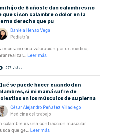
 mi hijo de 6 años le dan calambres no
e que si son calambre o dolor en la
ierna derecha que pu
Daniela Henao Vega
Pediatría
s necesario una valoración por un médico,
rar realizar...
Leer más
ed_eye
277 vistas
Qué se puede hacer cuando dan
alambres, si mi mamá sufre de
olestias en los músculos de su pierna
César Alejandro Peñatez Villadiego
Medicina del trabajo
n calambre es una contracción muscular
rusca que ge...
Leer más