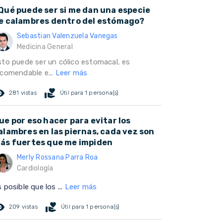
Qué puede ser si me dan una especie
e calambres dentro del estómago?
Sebastian Valenzuela Vanegas
Medicina General
sto puede ser un cólico estomacal, es
ecomendable e...
Leer más
ed_eye
volunteer_activism
281 vistas
Útil para 1 persona(s)
ue por eso hacer para evitar los
alambres en las piernas, cada vez son
ás fuertes que me impiden
Merly Rossana Parra Roa
Cardiología
 posible que los ...
Leer más
ed_eye
volunteer_activism
209 vistas
Útil para 1 persona(s)