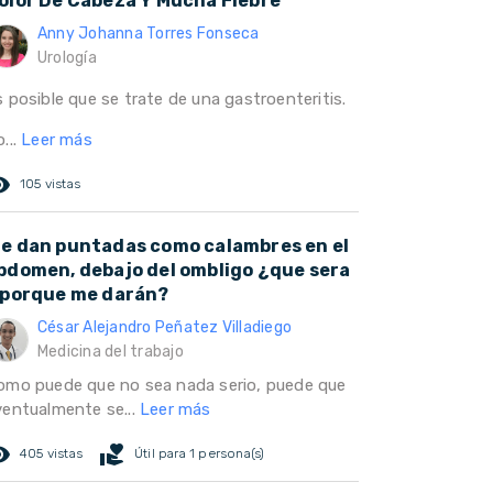
olor De Cabeza Y Mucha Fiebre
Anny Johanna Torres Fonseca
Urología
 posible que se trate de una gastroenteritis.
...
Leer más
ed_eye
105 vistas
e dan puntadas como calambres en el
bdomen, debajo del ombligo ¿que sera
 porque me darán?
César Alejandro Peñatez Villadiego
Medicina del trabajo
omo puede que no sea nada serio, puede que
ventualmente se...
Leer más
ed_eye
volunteer_activism
405 vistas
Útil para 1 persona(s)