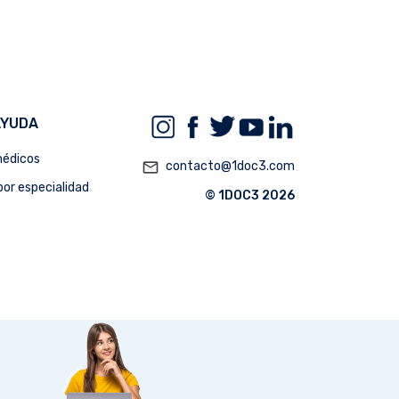
AYUDA
édicos
mail_outline
contacto@1doc3.com
or especialidad
© 1DOC3 2026