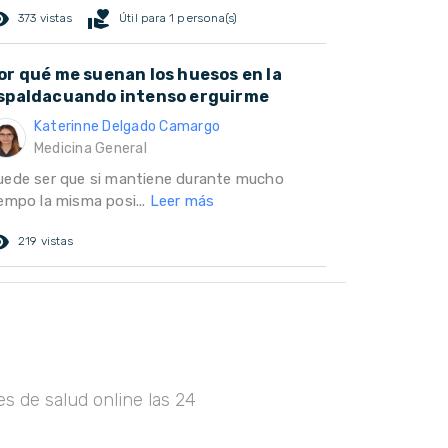
ed_eye
volunteer_activism
373 vistas
Útil para 1 persona(s)
or qué me suenan los huesos en la
spaldacuando intenso erguirme
Katerinne Delgado Camargo
Medicina General
uede ser que si mantiene durante mucho
iempo la misma posi...
Leer más
ed_eye
219 vistas
s de salud online las 24