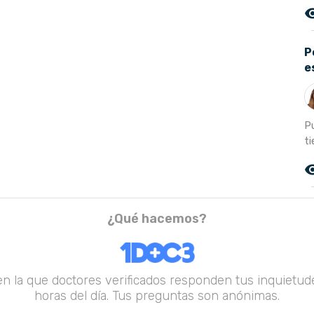
remove_r
P
e
P
t
remove_r
¿Qué hacemos?
en la que doctores verificados responden tus inquietude
horas del día. Tus preguntas son anónimas.