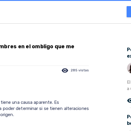
ambres en el ombligo que me
P
e
visibility
285 vistas
E
a 
remove_r
 tiene una causa aparente. Es
 poder determinar si se tienen alteraciones
 origen.
P
b