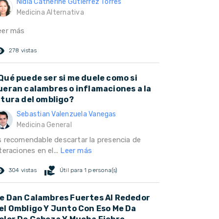
Nidia Catherine Gutierrez Torres
Medicina Alternativa
eer más
ed_eye
278 vistas
Qué puede ser si me duele como si
ueran calambres o inflamaciones a la
ltura del ombligo?
Sebastian Valenzuela Vanegas
Medicina General
s recomendable descartar la presencia de
teraciones en el...
Leer más
ed_eye
volunteer_activism
304 vistas
Útil para 1 persona(s)
e Dan Calambres Fuertes Al Rededor
el Ombligo Y Junto Con Eso Me Da