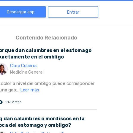
Descargar app
Entrar
Contenido Relacionado
orque dan calambres en el estomago
xactamente en el ombligo
Clara Cuberos
Medicina General
l dolor a nivel del ombligo puede corresponder
una gas...
Leer más
ed_eye
217 vistas
q dan calambres o mordiscos en la
oca del estomago y ombligo?