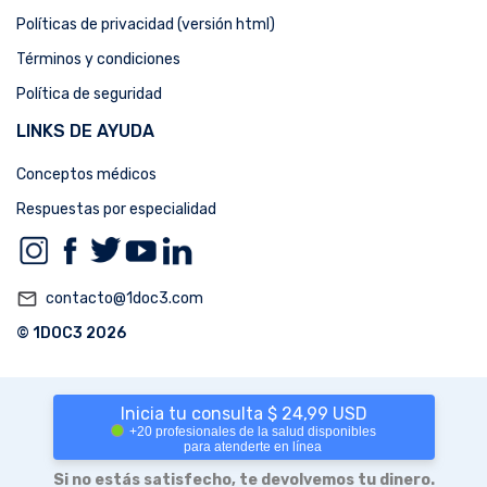
Políticas de privacidad (versión html)
Términos y condiciones
Política de seguridad
LINKS DE AYUDA
Conceptos médicos
Respuestas por especialidad
mail_outline
contacto@1doc3.com
© 1DOC3 2026
Inicia tu consulta $ 24,99 USD
+20 profesionales de la salud disponibles
para atenderte en línea
Si no estás satisfecho, te devolvemos tu dinero.