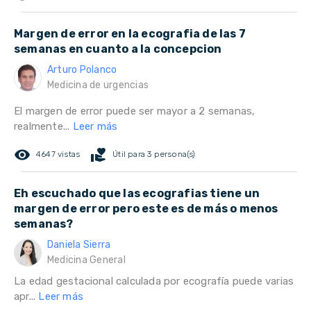
Margen de error en la ecografia de las 7
semanas en cuanto a la concepcion
Arturo Polanco
Medicina de urgencias
El margen de error puede ser mayor a 2 semanas,
realmente...
Leer más
remove_red_eye
volunteer_activism
4647 vistas
Útil para 3 persona(s)
Eh escuchado que las ecografias tiene un
margen de error pero este es de más o menos
semanas?
Daniela Sierra
Medicina General
La edad gestacional calculada por ecografía puede varias
apr...
Leer más