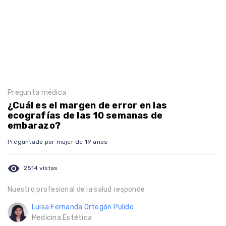
Pregunta médica
¿Cuál es el margen de error en las
ecografías de las 10 semanas de
embarazo?
Preguntado por mujer de 19 años
visibility
2514 vistas
Nuestro profesional de la salud responde
Luisa Fernanda Ortegón Pulido
Medicina Estética