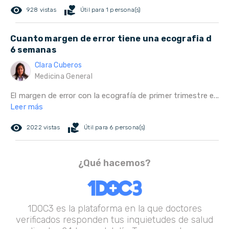
remove_red_eye
volunteer_activism
928 vistas
Útil para 1 persona(s)
Cuanto margen de error tiene una ecografia d
6 semanas
Clara Cuberos
Medicina General
El margen de error con la ecografía de primer trimestre e...
Leer más
remove_red_eye
volunteer_activism
2022 vistas
Útil para 6 persona(s)
¿Qué hacemos?
1DOC3 es la plataforma en la que doctores
verificados responden tus inquietudes de salud