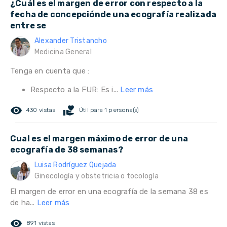
¿Cuál es el margen de error con respecto a la
fecha de concepciónde una ecografía realizada
entre se
Alexander Tristancho
Medicina General
Tenga en cuenta que :
Respecto a la FUR: Es i...
Leer más
remove_red_eye
volunteer_activism
430 vistas
Útil para 1 persona(s)
Cual es el margen máximo de error de una
ecografía de 38 semanas?
Luisa Rodríguez Quejada
Ginecología y obstetricia o tocología
El margen de error en una ecografía de la semana 38 es
de ha...
Leer más
remove_red_eye
891 vistas