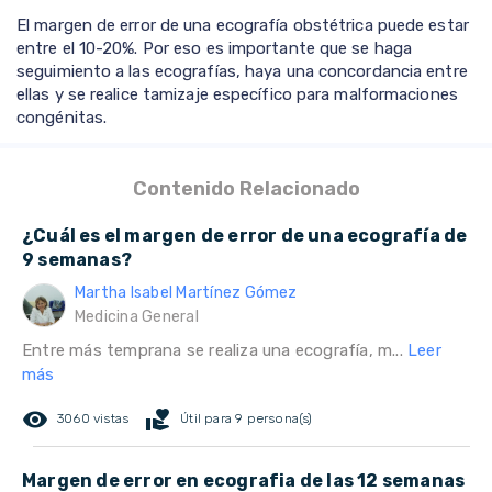
El margen de error de una ecografía obstétrica puede estar
entre el 10-20%. Por eso es importante que se haga
seguimiento a las ecografías, haya una concordancia entre
ellas y se realice tamizaje específico para malformaciones
congénitas.
Contenido Relacionado
¿Cuál es el margen de error de una ecografía de
9 semanas?
Martha Isabel Martínez Gómez
Medicina General
Entre más temprana se realiza una ecografía, m...
Leer
más
remove_red_eye
volunteer_activism
3060 vistas
Útil para 9 persona(s)
Margen de error en ecografia de las 12 semanas