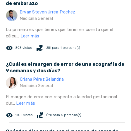
de embarazo
Bryan Steven Urrea Trochez
Medicina General
Lo primero es que tienes que tener en cuenta que el
cálcu...
Leer más
remove_red_eye
volunteer_activism
893 vistas
Útil para 1 persona(s)
¿Cuál es el margen de error de una ecografía de
9 semanas y dos días?
Oriana Pérez Belandria
Medicina General
El margen de error con respecto a la edad gestacional
dur...
Leer más
remove_red_eye
volunteer_activism
1101 vistas
Útil para 6 persona(s)