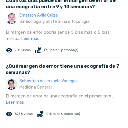
Cuántos días puede ser el margen de error de
una ecografía entre 9 y 10 semanas?
Emerson Ávila Quiza
Ginecología y obstetricia o tocología
El márgen de error podría ser de 5 días más o 5 días
meno...
Leer más
remove_red_eye
volunteer_activism
781 vistas
Útil para 2 persona(s)
¿Qué margen de error tiene una ecografía de 7
semanas?
Sebastian Valenzuela Vanegas
Medicina General
El margen de error de una ecografía en el primer trim...
Leer más
remove_red_eye
volunteer_activism
5958 vistas
Útil para 6 persona(s)