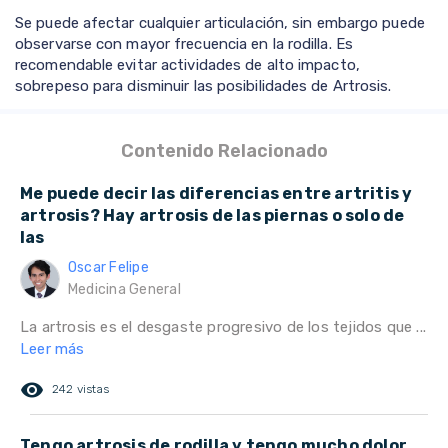
Se puede afectar cualquier articulación, sin embargo puede
observarse con mayor frecuencia en la rodilla. Es
recomendable evitar actividades de alto impacto,
sobrepeso para disminuir las posibilidades de Artrosis.
Contenido Relacionado
Me puede decir las diferencias entre artritis y
artrosis? Hay artrosis de las piernas o solo de
las
Oscar Felipe
Medicina General
La artrosis es el desgaste progresivo de los tejidos que ...
Leer más
remove_red_eye
242 vistas
Tengo artrosis de rodilla y tengo mucho dolor,