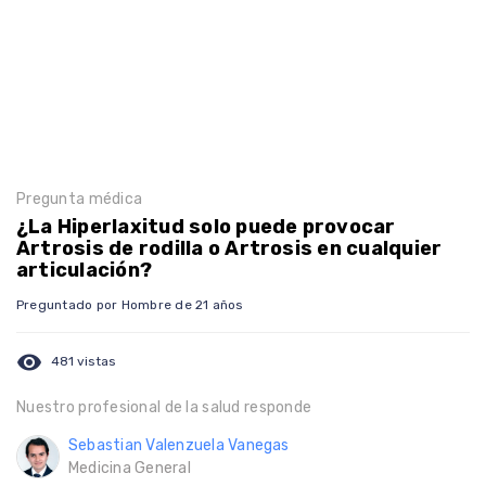
Pregunta médica
¿La Hiperlaxitud solo puede provocar
Artrosis de rodilla o Artrosis en cualquier
articulación?
Preguntado por Hombre de 21 años
visibility
481 vistas
Nuestro profesional de la salud responde
Sebastian Valenzuela Vanegas
Medicina General