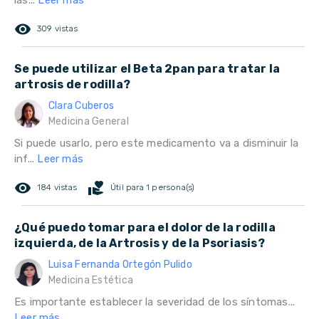
las...
Leer más
remove_red_eye
309 vistas
Se puede utilizar el Beta 2pan para tratar la
artrosis de rodilla?
Clara Cuberos
Medicina General
Si puede usarlo, pero este medicamento va a disminuir la
inf...
Leer más
remove_red_eye
volunteer_activism
184 vistas
Útil para 1 persona(s)
¿Qué puedo tomar para el dolor de la rodilla
izquierda, de la Artrosis y de la Psoriasis?
Luisa Fernanda Ortegón Pulido
Medicina Estética
Es importante establecer la severidad de los síntomas...
Leer más