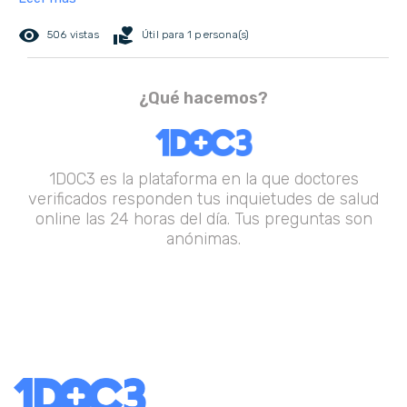
remove_red_eye
volunteer_activism
506 vistas
Útil para 1 persona(s)
¿Qué hacemos?
1DOC3 es la plataforma en la que doctores
verificados responden tus inquietudes de salud
online las 24 horas del día. Tus preguntas son
anónimas.