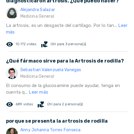
diagnosticaron artrosis. ¿Qué puedo hacer?
Alejandra Salazar
Medicina General
La artrosis, es un desgaste del cartílago. Por lo tan...
Leer
más
remove_red_eye
volunteer_activism
10.172 vistas
Útil para 3 persona(s)
¿Qué fármaco sirve para la Artrosis de rodilla?
Sebastian Valenzuela Vanegas
Medicina General
El consumo de la glucosamine puede ayudar, tenga en
cuenta q...
Leer más
remove_red_eye
volunteer_activism
689 vistas
Útil para 2 persona(s)
porque se presenta la artrosis de rodilla
Anny Johanna Torres Fonseca