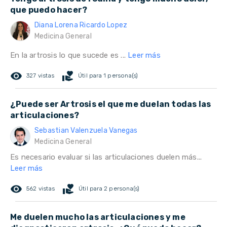
que puedo hacer?
Diana Lorena Ricardo Lopez
Medicina General
En la artrosis lo que sucede es ...
Leer más
remove_red_eye
volunteer_activism
327 vistas
Útil para 1 persona(s)
¿Puede ser Artrosis el que me duelan todas las
articulaciones?
Sebastian Valenzuela Vanegas
Medicina General
Es necesario evaluar si las articulaciones duelen más...
Leer más
remove_red_eye
volunteer_activism
562 vistas
Útil para 2 persona(s)
Me duelen mucho las articulaciones y me