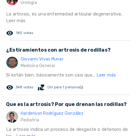
Urología
La artrosis, es una enfermedad articular degenerativa.
Leer más
remove_red_eye
180 vistas
¿Estiramientos con artrosis de rodillas?
Giovanni Vivas Munar
Medicina General
Sí están bien, básicamente son casi que...
Leer más
remove_red_eye
volunteer_activism
348 vistas
Útil para 1 persona(s)
Que es la artrosis? Por que drenan las rodillas?
Hardenson Rodríguez González
Pediatría
La artrosis indica un proceso de desgaste o deterioro de