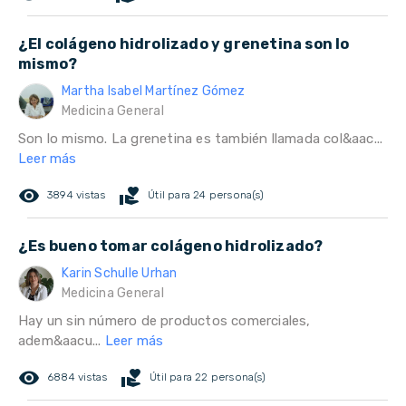
¿El colágeno hidrolizado y grenetina son lo
mismo?
Martha Isabel Martínez Gómez
Medicina General
Son lo mismo. La grenetina es también llamada col&aac...
Leer más
remove_red_eye
volunteer_activism
3894 vistas
Útil para 24 persona(s)
¿Es bueno tomar colágeno hidrolizado?
Karin Schulle Urhan
Medicina General
Hay un sin número de productos comerciales,
adem&aacu...
Leer más
remove_red_eye
volunteer_activism
6884 vistas
Útil para 22 persona(s)