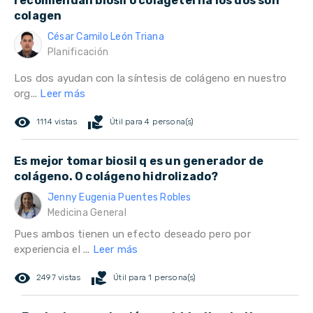
recomiendan biosil o colageterna los dos son
colagen
César Camilo León Triana
Planificación
Los dos ayudan con la síntesis de colágeno en nuestro
org...
Leer más
remove_red_eye
volunteer_activism
1114 vistas
Útil para 4 persona(s)
Es mejor tomar biosil q es un generador de
colágeno. O colágeno hidrolizado?
Jenny Eugenia Puentes Robles
Medicina General
Pues ambos tienen un efecto deseado pero por
experiencia el ...
Leer más
remove_red_eye
volunteer_activism
2497 vistas
Útil para 1 persona(s)