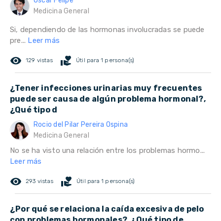
Oscar Felipe
Medicina General
Si, dependiendo de las hormonas involucradas se puede
pre...
Leer más
remove_red_eye
volunteer_activism
129 vistas
Útil para 1 persona(s)
¿Tener infecciones urinarias muy frecuentes
puede ser causa de algún problema hormonal?,
¿Qué tipo d
Rocio del Pilar Pereira Ospina
Medicina General
No se ha visto una relación entre los problemas hormo...
Leer más
remove_red_eye
volunteer_activism
293 vistas
Útil para 1 persona(s)
¿Por qué se relaciona la caída excesiva de pelo
con problemas hormonales?, ¿Qué tipo de