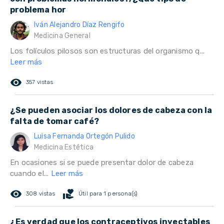
problema hor
Iván Alejandro Díaz Rengifo
Medicina General
Los folículos pilosos son estructuras del organismo q...
Leer más
remove_red_eye
357 vistas
¿Se pueden asociar los dolores de cabeza con la
falta de tomar café?
Luisa Fernanda Ortegón Pulido
Medicina Estética
En ocasiones si se puede presentar dolor de cabeza
cuando el...
Leer más
remove_red_eye
volunteer_activism
308 vistas
Útil para 1 persona(s)
¿Es verdad que los contraceptivos inyectables