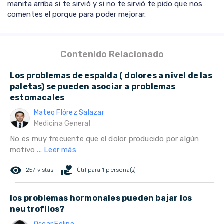
manita arriba si te sirvió y si no te sirvió te pido que nos
comentes el porque para poder mejorar.
Contenido Relacionado
Los problemas de espalda ( dolores a nivel de las
paletas) se pueden asociar a problemas
estomacales
Mateo Flórez Salazar
Medicina General
No es muy frecuente que el dolor producido por algún
motivo ...
Leer más
remove_red_eye
volunteer_activism
257 vistas
Útil para 1 persona(s)
los problemas hormonales pueden bajar los
neutrofilos?