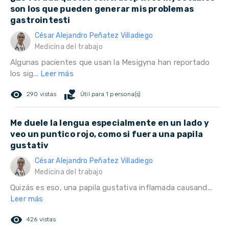
son los que pueden generar mis problemas
gastrointesti
César Alejandro Peñatez Villadiego
Medicina del trabajo
Algunas pacientes que usan la Mesigyna han reportado
los sig...
Leer más
remove_red_eye
volunteer_activism
290 vistas
Útil para 1 persona(s)
Me duele la lengua especialmente en un lado y
veo un puntico rojo, como si fuera una papila
gustativ
César Alejandro Peñatez Villadiego
Medicina del trabajo
Quizás es eso, una papila gustativa inflamada causand...
Leer más
remove_red_eye
426 vistas