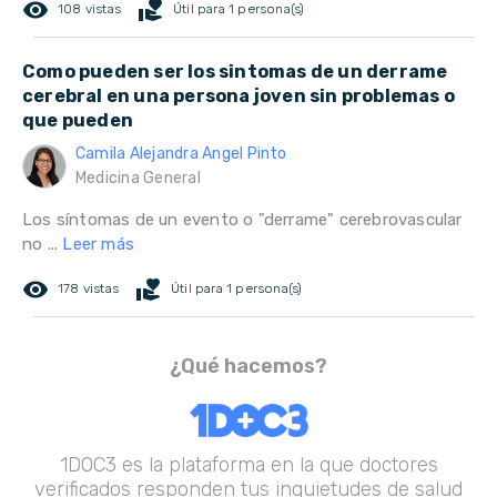
remove_red_eye
volunteer_activism
108 vistas
Útil para 1 persona(s)
Como pueden ser los sintomas de un derrame
cerebral en una persona joven sin problemas o
que pueden
Camila Alejandra Angel Pinto
Medicina General
Los síntomas de un evento o "derrame" cerebrovascular
no ...
Leer más
remove_red_eye
volunteer_activism
178 vistas
Útil para 1 persona(s)
¿Qué hacemos?
1DOC3 es la plataforma en la que doctores
verificados responden tus inquietudes de salud