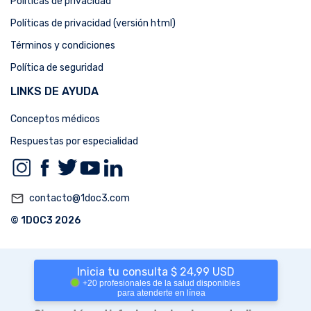
Políticas de privacidad
Políticas de privacidad (versión html)
Términos y condiciones
Política de seguridad
LINKS DE AYUDA
Conceptos médicos
Respuestas por especialidad
mail_outline
contacto@1doc3.com
© 1DOC3 2026
Inicia tu consulta $ 24,99 USD
+20 profesionales de la salud disponibles
para atenderte en línea