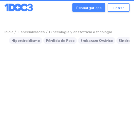
Descargar app
Entrar
Inicio /
Especialidades /
Ginecología y obstetricia o tocología
Hipertiroidismo
Pérdida de Peso
Embarazo Ovárico
Síndrom