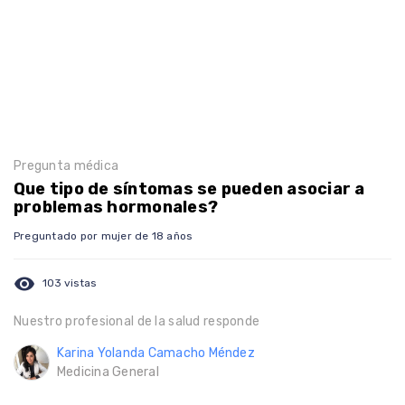
Pregunta médica
Que tipo de síntomas se pueden asociar a
problemas hormonales?
Preguntado por mujer de 18 años
visibility
103 vistas
Nuestro profesional de la salud responde
Karina Yolanda Camacho Méndez
Medicina General