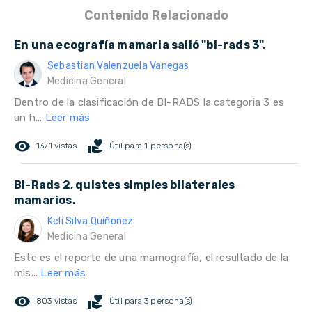
Contenido Relacionado
En una ecografía mamaria salió "bi-rads 3".
Sebastian Valenzuela Vanegas
Medicina General
Dentro de la clasificación de BI-RADS la categoria 3 es
un h...
Leer más
remove_red_eye
volunteer_activism
1371 vistas
Útil para 1 persona(s)
Bi-Rads 2, quistes simples bilaterales
mamarios.
Keli Silva Quiñonez
Medicina General
Este es el reporte de una mamografía, el resultado de la
mis...
Leer más
remove_red_eye
volunteer_activism
803 vistas
Útil para 3 persona(s)