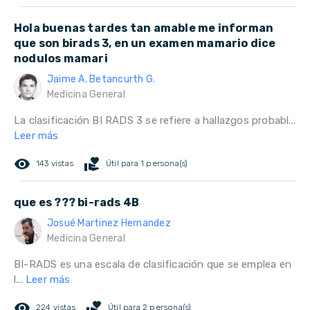
Hola buenas tardes tan amable me informan
que son birads 3, en un examen mamario dice
nodulos mamari
Jaime A. Betancurth G.
Medicina General
La clasificación BI RADS 3 se refiere a hallazgos probabl...
Leer más
remove_red_eye
volunteer_activism
143 vistas
Útil para 1 persona(s)
que es ??? bi-rads 4B
Josué Martinez Hernandez
Medicina General
BI-RADS es una escala de clasificación que se emplea en
l...
Leer más
remove_red_eye
volunteer_activism
224 vistas
Útil para 2 persona(s)