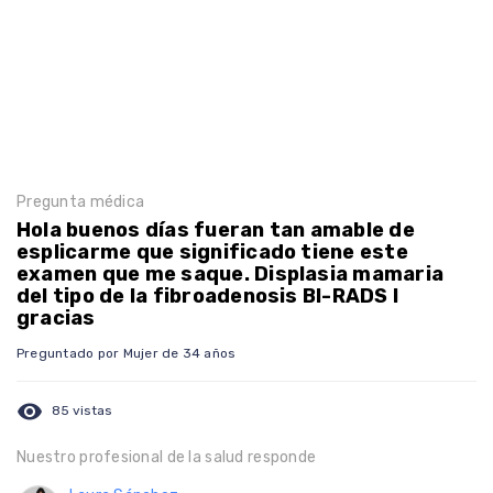
Pregunta médica
Hola buenos días fueran tan amable de
esplicarme que significado tiene este
examen que me saque. Displasia mamaria
del tipo de la fibroadenosis BI-RADS I
gracias
Preguntado por Mujer de 34 años
visibility
85 vistas
Nuestro profesional de la salud responde