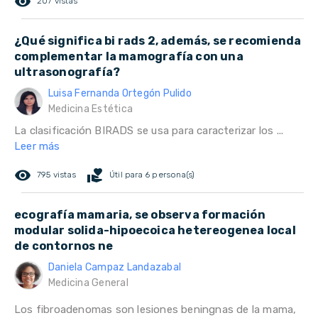
remove_red_eye
207 vistas
¿Qué significa bi rads 2, además, se recomienda
complementar la mamografía con una
ultrasonografía?
Luisa Fernanda Ortegón Pulido
Medicina Estética
La clasificación BIRADS se usa para caracterizar los ...
Leer más
remove_red_eye
volunteer_activism
795 vistas
Útil para 6 persona(s)
ecografía mamaria, se observa formación
modular solida-hipoecoica hetereogenea local
de contornos ne
Daniela Campaz Landazabal
Medicina General
Los fibroadenomas son lesiones beningnas de la mama,