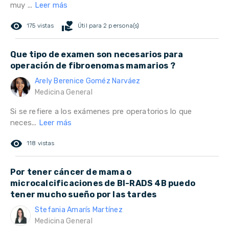
muy ...
Leer más
remove_red_eye
volunteer_activism
175 vistas
Útil para 2 persona(s)
Que tipo de examen son necesarios para
operación de fibroenomas mamarios ?
Arely Berenice Goméz Narváez
Medicina General
Si se refiere a los exámenes pre operatorios lo que
neces...
Leer más
remove_red_eye
118 vistas
Por tener cáncer de mama o
microcalcificaciones de BI-RADS 4B puedo
tener mucho sueño por las tardes
Stefania Amarís Martínez
Medicina General