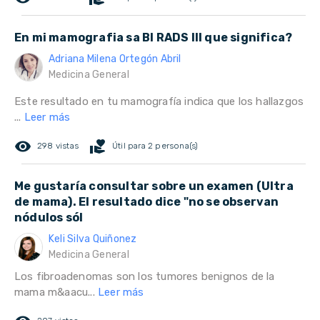
En mi mamografia sa BI RADS III que significa?
Adriana Milena Ortegón Abril
Medicina General
Este resultado en tu mamografía indica que los hallazgos
...
Leer más
remove_red_eye
volunteer_activism
298 vistas
Útil para 2 persona(s)
Me gustaría consultar sobre un examen (Ultra
de mama). El resultado dice "no se observan
nódulos sól
Keli Silva Quiñonez
Medicina General
Los fibroadenomas son los tumores benignos de la
mama m&aacu...
Leer más