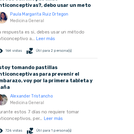
nticonceptivas?, debo usar un meto
Paula Margarita Ruiz Ortegon
Medicina General
a respuesta es si, debes usar un método
nticonceptivo a...
Leer más
ed_eye
volunteer_activism
164 vistas
Útil para 2 persona(s)
stoy tomando pastillas
nticonceptivas para prevenir el
mbarazo, voy por la primera tableta y
aña
Alexander Tristancho
Medicina General
urante estos 7 días no requiere tomar
ticonceptivos, per...
Leer más
ed_eye
volunteer_activism
726 vistas
Útil para 1 persona(s)