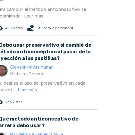
ara cambiar el método anticonceptivo se
ecomienda : Leer más
ed_eye
volunteer_activism
450 vistas
Útil para 2 persona(s)
Debo usar preservativo si cambié de
étodo anticonceptivo al pasar de la
nyección a las pastillas?
Giovanni Vivas Munar
Medicina General
 ideal es el uso del preservativo en cada
lación ...
Leer más
ed_eye
436 vistas
Qué método anticonceptivo de
arrera debo usar?
Maridelma Villanueva Ávila