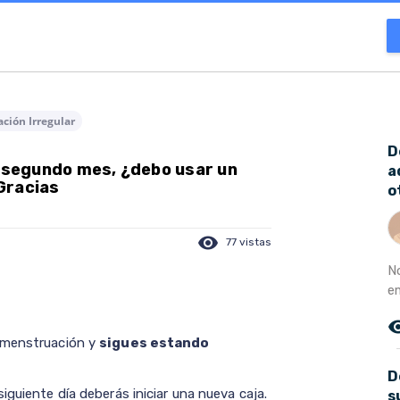
ción Irregular
D
l segundo mes, ¿debo usar un
a
Gracias
o
visibility
77 vistas
N
e
remove_r
u menstruación y
sigues estando
D
iguiente día deberás iniciar una nueva caja.
s