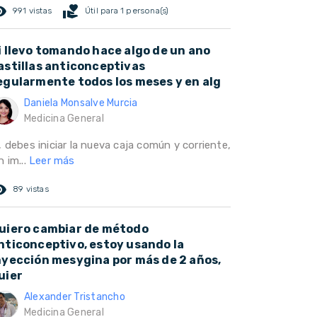
ed_eye
volunteer_activism
991 vistas
Útil para 1 persona(s)
i llevo tomando hace algo de un ano
astillas anticonceptivas
egularmente todos los meses y en alg
Daniela Monsalve Murcia
Medicina General
, debes iniciar la nueva caja común y corriente,
n im...
Leer más
ed_eye
89 vistas
uiero cambiar de método
nticonceptivo, estoy usando la
nyección mesygina por más de 2 años,
uier
Alexander Tristancho
Medicina General