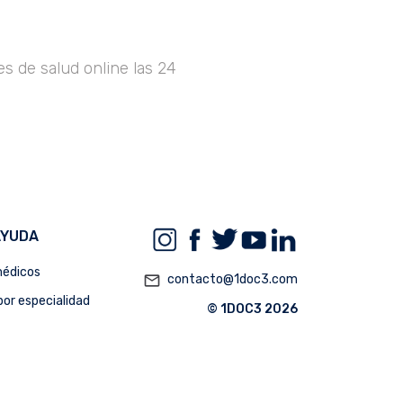
s de salud online las 24
AYUDA
édicos
mail_outline
contacto@1doc3.com
or especialidad
© 1DOC3 2026