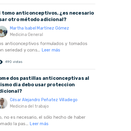
i tomo anticonceptivos, ¿es necesario
sar otro método adicional?
Martha Isabel Martínez Gómez
Medicina General
os anticonceptivos formulados y tomados
on seriedad y cons...
Leer más
ed_eye
490 vistas
ome dos pastillas anticonceptivas al
ismo dia debo usar proteccion
dicional?
César Alejandro Peñatez Villadiego
Medicina del trabajo
o, no es necesario, el sólo hecho de haber
omado la pas...
Leer más