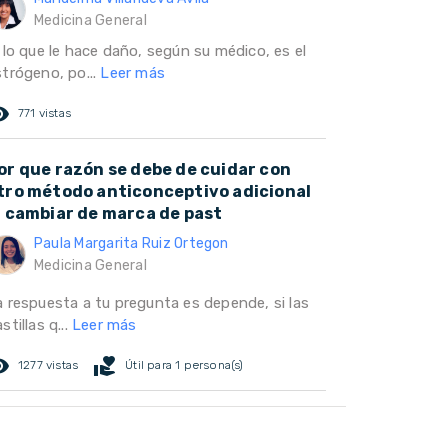
Medicina General
 lo que le hace daño, según su médico, es el
strógeno, po...
Leer más
ed_eye
771 vistas
or que razón se debe de cuidar con
tro método anticonceptivo adicional
l cambiar de marca de past
Paula Margarita Ruiz Ortegon
Medicina General
a respuesta a tu pregunta es depende, si las
stillas q...
Leer más
ed_eye
volunteer_activism
1277 vistas
Útil para 1 persona(s)