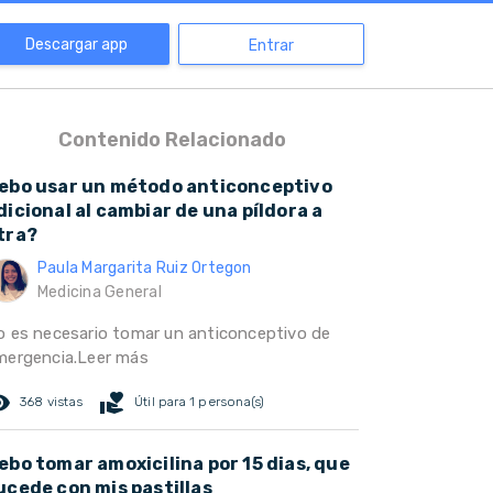
Descargar app
Entrar
Contenido Relacionado
ebo usar un método anticonceptivo
dicional al cambiar de una píldora a
tra?
Paula Margarita Ruiz Ortegon
Medicina General
o es necesario tomar un anticonceptivo de
mergencia.Leer más
ed_eye
volunteer_activism
368 vistas
Útil para 1 persona(s)
ebo tomar amoxicilina por 15 dias, que
ucede con mis pastillas