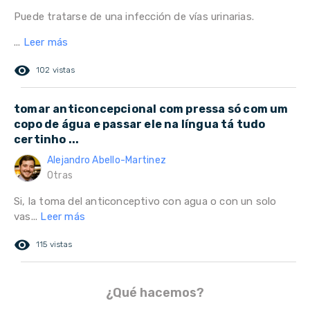
Puede tratarse de una infección de vías urinarias.
...
Leer más
remove_red_eye
102 vistas
tomar anticoncepcional com pressa só com um
copo de água e passar ele na língua tá tudo
certinho ...
Alejandro Abello-Martinez
Otras
Si, la toma del anticonceptivo con agua o con un solo
vas...
Leer más
remove_red_eye
115 vistas
¿Qué hacemos?