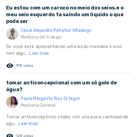
Eu estou com um caroco no meio dos seios.e o
meu seio esquerdo ta saindo um liquido o que
pode ser
César Alejandro Peñatez Villadiego
Medicina del trabajo
Se você está apresentando uma lesão mamária e isso
tem algu...
Leer más
remove_red_eye
198 vistas
tomar anticoncepcional com um só gole de
água?
Paula Margarita Ruiz Ortegon
Medicina General
Tomar anticonceptivos orales con una poca cantidad de
agu...
Leer más
remove_red_eye
128 vistas