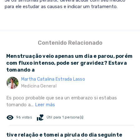
Se os sintomas persistir, deverá acudir com seu médico
para ele estudar as causas e indicar um tratamento.
Contenido Relacionado
Menstruação veio apenas um dia e parou, porém
com fluxo intenso, pode ser gravidez? Estava
tomando a
Martha Catalina Estrada Lasso
Medicina General
Es poco probable que sea un embarazo si estabas
tomando a...
Leer más
remove_red_eye
volunteer_activism
96 vistas
Útil para 1 persona(s)
tive relação e tomei a pirula do dia seguinte