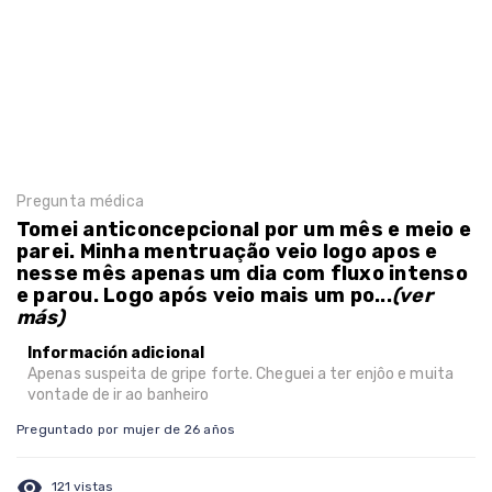
Pregunta médica
Tomei anticoncepcional por um mês e meio e
parei. Minha mentruação veio logo apos e
nesse mês apenas um dia com fluxo intenso
e parou. Logo após veio mais um po...
(ver
más)
Información adicional
Apenas suspeita de gripe forte. Cheguei a ter enjôo e muita
vontade de ir ao banheiro
Preguntado por mujer de 26 años
visibility
121 vistas