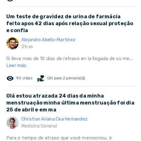
Um teste de gravidez de urina de farmácia
feito apos 42 dias após relação sexual proteção
e confia
Alejandro Abello-Martinez
Otras
Si lleva mas de 10 dias de retraso en la llegada de su me...
Leer más
remove_red_eye
volunteer_activism
90 vistas
Útil para 2 persona(s)
Olá estou atrazada 24 dias da minha
menstruação minha última menstruação foi dia
25 de abril e em ma
Christian Ariana Cea Hernandez
Medicina General
Para o tempo de atraso que você mencionou, é