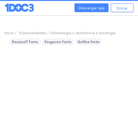
Descargar app
Entrar
Inicio /
Especialidades /
Ginecología y obstetricia o tocología
Decasulf Forte
Stugeron Forte
Ariflex forte