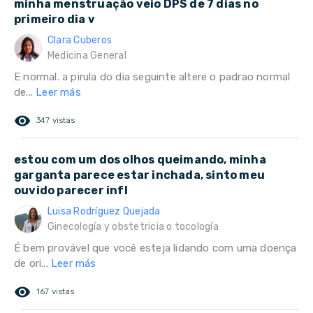
minha menstruação veio DPS de 7 dias no
primeiro dia v
Clara Cuberos
Medicina General
E normal. a pirula do dia seguinte altere o padrao normal
de...
Leer más
remove_red_eye
347 vistas
estou com um dos olhos queimando, minha
garganta parece estar inchada, sinto meu
ouvido parecer infl
Luisa Rodríguez Quejada
Ginecología y obstetricia o tocología
É bem provável que você esteja lidando com uma doença
de ori...
Leer más
remove_red_eye
167 vistas