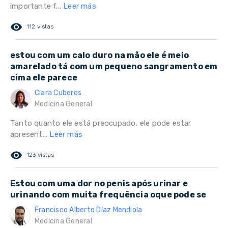
importante f...
Leer más
remove_red_eye
112 vistas
estou com um calo duro na mão ele é meio
amarelado tá com um pequeno sangramento em
cima ele parece
Clara Cuberos
Medicina General
Tanto quanto ele está preocupado, ele pode estar
apresent...
Leer más
remove_red_eye
123 vistas
Estou com uma dor no penis após urinar e
urinando com muita frequência oque pode se
Francisco Alberto Díaz Mendiola
Medicina General