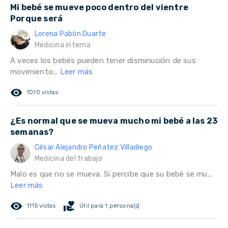
Mi bebé se mueve poco dentro del vientre
Porque será
Lorena Pabón Duarte
Medicina interna
A veces los bebés pueden tener disminución de sus
movimiento...
Leer más
remove_red_eye
1010 vistas
¿Es normal que se mueva mucho mi bebé a las 23
semanas?
César Alejandro Peñatez Villadiego
Medicina del trabajo
Malo es que no se mueva. Si percibe que su bebé se mu...
Leer más
remove_red_eye
volunteer_activism
1115 vistas
Útil para 1 persona(s)