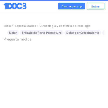
Descargar app
Entrar
Inicio /
Especialidades /
Ginecología y obstetricia o tocología
Dolor
Trabajo de Parto Prematuro
Dolor por Crcecimiento
Do
Pregunta médica