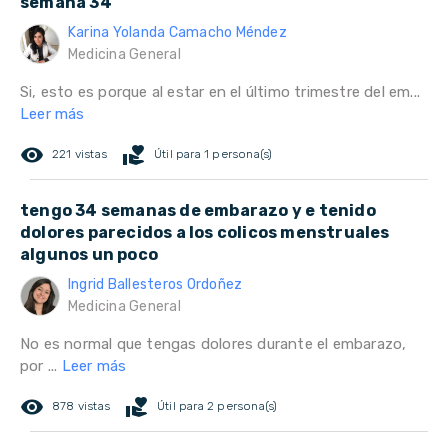
semana 34
Karina Yolanda Camacho Méndez
Medicina General
Si, esto es porque al estar en el último trimestre del em...
Leer más
remove_red_eye
volunteer_activism
221 vistas
Útil para 1 persona(s)
tengo 34 semanas de embarazo y e tenido
dolores parecidos a los colicos menstruales
algunos un poco
Ingrid Ballesteros Ordoñez
Medicina General
No es normal que tengas dolores durante el embarazo,
por ...
Leer más
remove_red_eye
volunteer_activism
878 vistas
Útil para 2 persona(s)