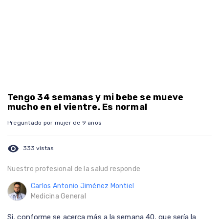
Tengo 34 semanas y mi bebe se mueve
mucho en el vientre. Es normal
Preguntado por mujer de 9 años
visibility
333 vistas
Nuestro profesional de la salud responde
Carlos Antonio Jiménez Montiel
Medicina General
Si, conforme se acerca más a la semana 40, que sería la