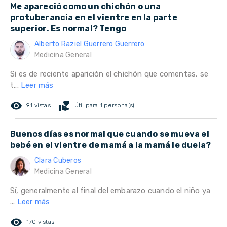
Me apareció como un chichón o una
protuberancia en el vientre en la parte
superior. Es normal? Tengo
Alberto Raziel Guerrero Guerrero
Medicina General
Si es de reciente aparición el chichón que comentas, se
t...
Leer más
remove_red_eye
volunteer_activism
91 vistas
Útil para 1 persona(s)
Buenos días es normal que cuando se mueva el
bebé en el vientre de mamá a la mamá le duela?
Clara Cuberos
Medicina General
Sí, generalmente al final del embarazo cuando el niño ya
...
Leer más
remove_red_eye
170 vistas