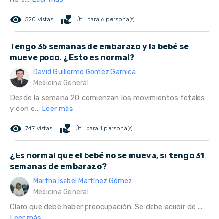
remove_red_eye
volunteer_activism
520 vistas
Útil para 6 persona(s)
Tengo 35 semanas de embarazo y la bebé se
mueve poco. ¿Esto es normal?
David Guillermo Gomez Garnica
Medicina General
Desde la semana 20 comienzan los movimientos fetales
y con e...
Leer más
remove_red_eye
volunteer_activism
747 vistas
Útil para 1 persona(s)
¿Es normal que el bebé no se mueva, si tengo 31
semanas de embarazo?
Martha Isabel Martínez Gómez
Medicina General
Claro que debe haber preocupación. Se debe acudir de ...
Leer más