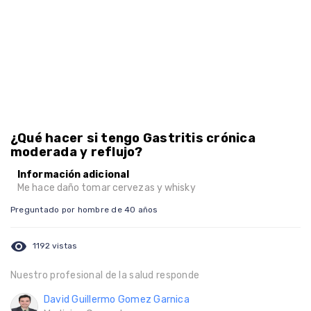
¿Qué hacer si tengo Gastritis crónica
moderada y reflujo?
Información adicional
Me hace daño tomar cervezas y whisky
Preguntado por hombre de 40 años
visibility
1192 vistas
Nuestro profesional de la salud responde
David Guillermo Gomez Garnica