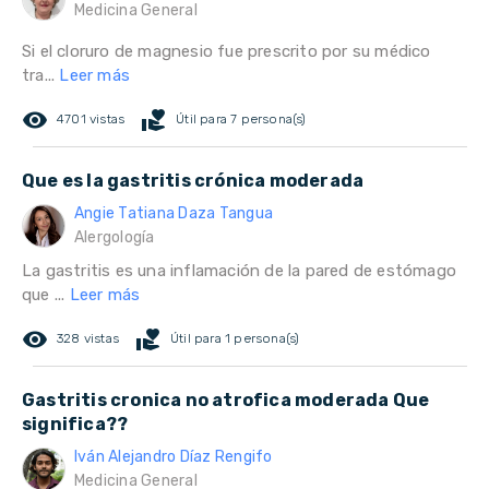
Medicina General
Si el cloruro de magnesio fue prescrito por su médico
tra...
Leer más
remove_red_eye
volunteer_activism
4701 vistas
Útil para 7 persona(s)
Que es la gastritis crónica moderada
Angie Tatiana Daza Tangua
Alergología
La gastritis es una inflamación de la pared de estómago
que ...
Leer más
remove_red_eye
volunteer_activism
328 vistas
Útil para 1 persona(s)
Gastritis cronica no atrofica moderada Que
significa??
Iván Alejandro Díaz Rengifo
Medicina General