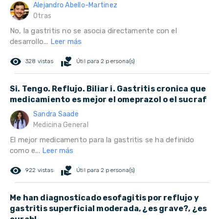
Alejandro Abello-Martinez
Otras
No, la gastritis no se asocia directamente con el
desarrollo...
Leer más
remove_red_eye
volunteer_activism
328 vistas
Útil para 2 persona(s)
Si. Tengo. Reflujo. Biliar i. Gastritis cronica que
medicamiento es mejor el omeprazol o el sucraf
Sandra Saade
Medicina General
El mejor medicamento para la gastritis se ha definido
como e...
Leer más
remove_red_eye
volunteer_activism
922 vistas
Útil para 2 persona(s)
Me han diagnosticado esofagitis por reflujo y
gastritis superficial moderada, ¿es grave?, ¿es