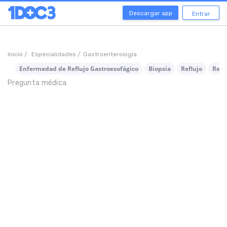
Descargar app
Entrar
Inicio /
Especialidades /
Gastroenterología
Enfermedad de Reflujo Gastroesofágico
Biopsia
Reflujo
Refl
Pregunta médica