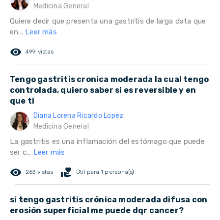
Medicina General
Quiere decir que presenta una gastritis de larga data que
en...
Leer más
remove_red_eye
499 vistas
Tengo gastritis cronica moderada la cual tengo
controlada, quiero saber si es reversible y en
que ti
Diana Lorena Ricardo Lopez
Medicina General
La gastritis es una inflamación del estómago que puede
ser c...
Leer más
remove_red_eye
volunteer_activism
263 vistas
Útil para 1 persona(s)
si tengo gastritis crónica moderada difusa con
erosión superficial me puede dqr cancer?