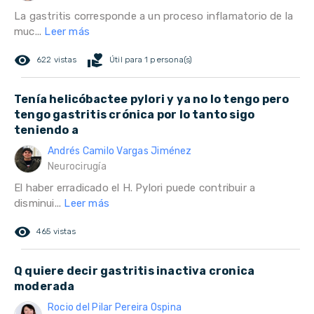
La gastritis corresponde a un proceso inflamatorio de la
muc...
Leer más
remove_red_eye
volunteer_activism
622 vistas
Útil para 1 persona(s)
Tenía helicóbactee pylori y ya no lo tengo pero
tengo gastritis crónica por lo tanto sigo
teniendo a
Andrés Camilo Vargas Jiménez
Neurocirugía
El haber erradicado el H. Pylori puede contribuir a
disminui...
Leer más
remove_red_eye
465 vistas
Q quiere decir gastritis inactiva cronica
moderada
Rocio del Pilar Pereira Ospina