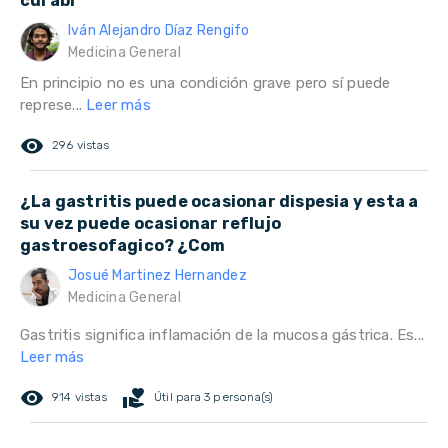
curabl
Iván Alejandro Díaz Rengifo
Medicina General
En principio no es una condición grave pero sí puede
represe...
Leer más
remove_red_eye
296 vistas
¿La gastritis puede ocasionar dispesia y esta a
su vez puede ocasionar reflujo
gastroesofagico? ¿Com
Josué Martinez Hernandez
Medicina General
Gastritis significa inflamación de la mucosa gástrica. Es...
Leer más
remove_red_eye
volunteer_activism
914 vistas
Útil para 3 persona(s)