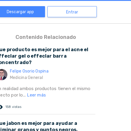
Descargar app
Entrar
Contenido Relacionado
ue producto es mejor para el acne el
ffeclar gel o effeclar barra
oncentrado?
Felipe Osorio Ospina
Medicina General
n realidad ambos productos tienen el mismo
ecto por lo...
Leer más
ed_eye
158 vistas
ue jabon es mejor para ayudar a
liminar granos y puntos negros,