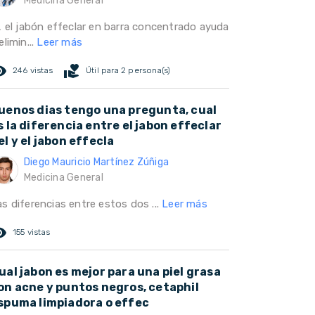
Medicina General
i, el jabón effeclar en barra concentrado ayuda
elimin...
Leer más
ed_eye
volunteer_activism
246 vistas
Útil para 2 persona(s)
uenos dias tengo una pregunta, cual
s la diferencia entre el jabon effeclar
el y el jabon effecla
Diego Mauricio Martínez Zúñiga
Medicina General
s diferencias entre estos dos ...
Leer más
ed_eye
155 vistas
ual jabon es mejor para una piel grasa
on acne y puntos negros, cetaphil
spuma limpiadora o effec