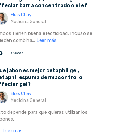
ffeclar barra concentrado o el ef
Elías Chay
Medicina General
mbos tienen buena efecticidad, incluso se
ueden combina...
Leer más
ed_eye
190 vistas
ue jabon es mejor cetaphil gel,
etaphil espuma dermacontrol o
ffeclar gel?
Elías Chay
Medicina General
sto depende para qué quieras utilizar los
abones.
..
Leer más