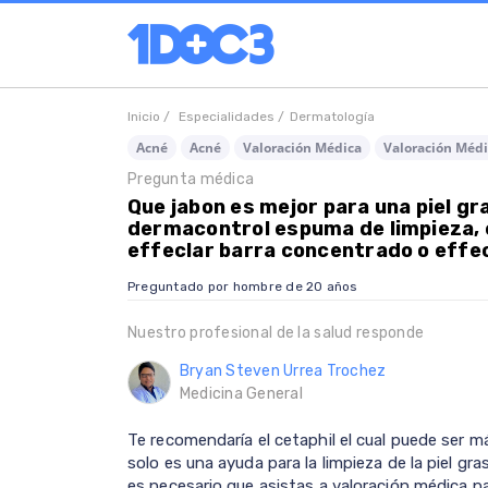
Inicio /
Especialidades /
Dermatología
Acné
Acné
Valoración Médica
Valoración Médi
Pregunta médica
Que jabon es mejor para una piel gr
dermacontrol espuma de limpieza, e
effeclar barra concentrado o effec
Preguntado por hombre de 20 años
Nuestro profesional de la salud responde
Bryan Steven Urrea Trochez
Medicina General
Te recomendaría el cetaphil el cual puede ser má
solo es una ayuda para la limpieza de la piel gra
es necesario que asistas a valoración médica p