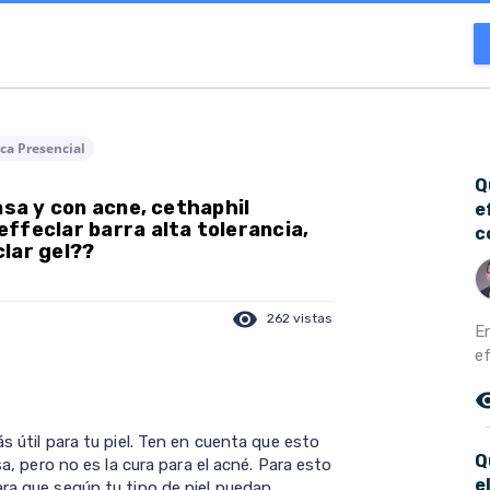
ca Presencial
Q
asa y con acne, cethaphil
e
ffeclar barra alta tolerancia,
c
lar gel??
visibility
262 vistas
E
ef
remove_r
s útil para tu piel. Ten en cuenta que esto
Q
sa, pero no es la cura para el acné. Para esto
e
ara que según tu tipo de piel puedan