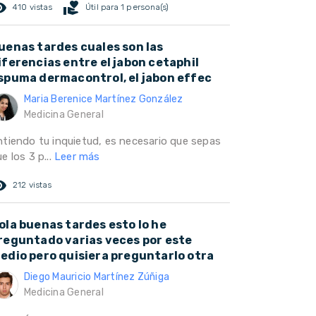
ed_eye
volunteer_activism
410 vistas
Útil para 1 persona(s)
uenas tardes cuales son las
iferencias entre el jabon cetaphil
spuma dermacontrol, el jabon effec
Maria Berenice Martínez González
Medicina General
ntiendo tu inquietud, es necesario que sepas
e los 3 p...
Leer más
ed_eye
212 vistas
ola buenas tardes esto lo he
reguntado varias veces por este
edio pero quisiera preguntarlo otra
Diego Mauricio Martínez Zúñiga
Medicina General