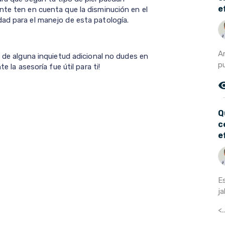
e
nte ten en cuenta que la disminución en el
ad para el manejo de esta patología.
A
o de alguna inquietud adicional no dudes en
p
e la asesoría fue útil para ti!
remove_r
Q
c
e
E
j
<.