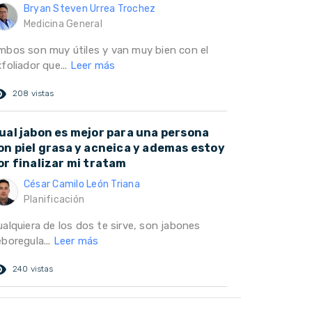
Bryan Steven Urrea Trochez
Medicina General
mbos son muy útiles y van muy bien con el
foliador que...
Leer más
ed_eye
208 vistas
ual jabon es mejor para una persona
on piel grasa y acneica y ademas estoy
or finalizar mi tratam
César Camilo León Triana
Planificación
ualquiera de los dos te sirve, son jabones
boregula...
Leer más
ed_eye
240 vistas