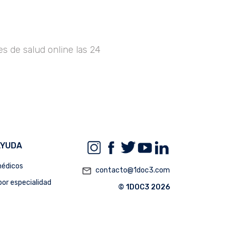
s de salud online las 24
AYUDA
édicos
mail_outline
contacto@1doc3.com
or especialidad
© 1DOC3 2026