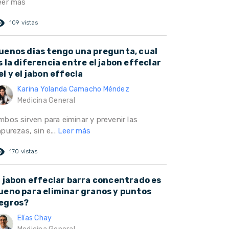
eer más
ed_eye
109 vistas
uenos dias tengo una pregunta, cual
s la diferencia entre el jabon effeclar
el y el jabon effecla
Karina Yolanda Camacho Méndez
Medicina General
mbos sirven para eiminar y prevenir las
purezas, sin e...
Leer más
ed_eye
170 vistas
l jabon effeclar barra concentrado es
ueno para eliminar granos y puntos
egros?
Elías Chay