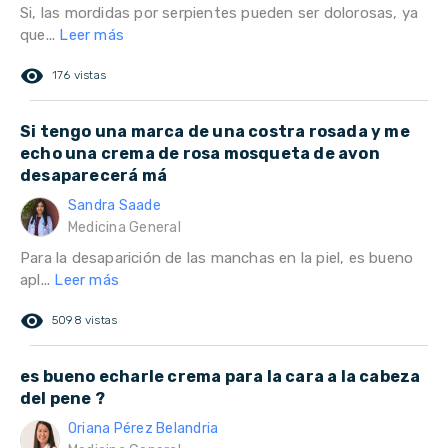
Si, las mordidas por serpientes pueden ser dolorosas, ya
que...
Leer más
remove_red_eye
176 vistas
Si tengo una marca de una costra rosada y me
echo una crema de rosa mosqueta de avon
desaparecerá má
Sandra Saade
Medicina General
Para la desaparición de las manchas en la piel, es bueno
apl...
Leer más
remove_red_eye
5098 vistas
es bueno echarle crema para la cara a la cabeza
del pene ?
Oriana Pérez Belandria