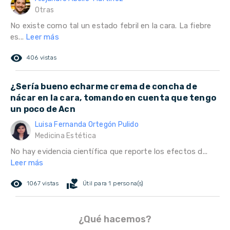
Otras
No existe como tal un estado febril en la cara. La fiebre
es...
Leer más
remove_red_eye
406 vistas
¿Sería bueno echarme crema de concha de
nácar en la cara, tomando en cuenta que tengo
un poco de Acn
Luisa Fernanda Ortegón Pulido
Medicina Estética
No hay evidencia científica que reporte los efectos d...
Leer más
remove_red_eye
volunteer_activism
1067 vistas
Útil para 1 persona(s)
¿Qué hacemos?