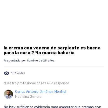
la crema con veneno de serpiente es buena
para la cara ? *la marca babaria
Preguntado por hombre de 25 años
visibility
107 vistas
Nuestro profesional de la salud responde
Carlos Antonio Jiménez Montiel
Medicina General
No hay suficiente evidencia para asegurar que cremas con