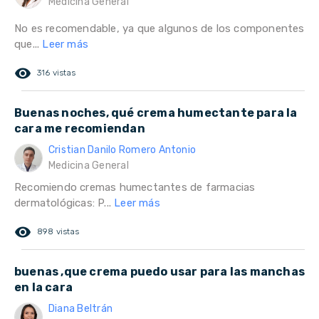
Medicina General
No es recomendable, ya que algunos de los componentes
que...
Leer más
remove_red_eye
316 vistas
Buenas noches, qué crema humectante para la
cara me recomiendan
Cristian Danilo Romero Antonio
Medicina General
Recomiendo cremas humectantes de farmacias
dermatológicas: P...
Leer más
remove_red_eye
898 vistas
buenas ,que crema puedo usar para las manchas
en la cara
Diana Beltrán