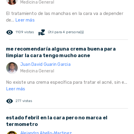
Medicina General
El tratamiento de las manchas en la cara va a depender
de...
Leer más
remove_red_eye
volunteer_activism
1109 vistas
Útil para 4 persona(s)
me recomendaría alguna crema buena para
limpiar la cara tengo mucho acne
Juan David Guarin Garcia
Medicina General
No existe una crema específica para tratar el acné, sin e...
Leer más
remove_red_eye
277 vistas
estado febril en la cara pero no marca el
termometro
Alejandro Abello-Martinez