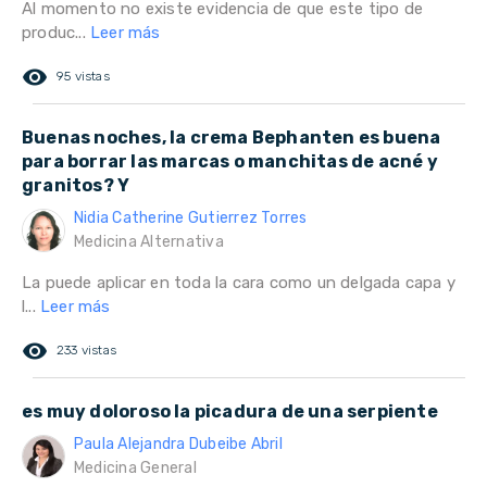
Al momento no existe evidencia de que este tipo de
produc...
Leer más
remove_red_eye
95 vistas
Buenas noches, la crema Bephanten es buena
para borrar las marcas o manchitas de acné y
granitos? Y
Nidia Catherine Gutierrez Torres
Medicina Alternativa
La puede aplicar en toda la cara como un delgada capa y
l...
Leer más
remove_red_eye
233 vistas
es muy doloroso la picadura de una serpiente
Paula Alejandra Dubeibe Abril
Medicina General