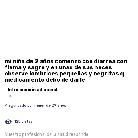
mi niña de 2 años comenzo con diarrea con
flema y sagre y en unas de sus heces
observe lombrices pequeñas y negritas q
medicamento debo de darle
Información adicional
no
Preguntado por mujer de 29 años
visibility
125 vistas
Nuestro profesional de la salud responde