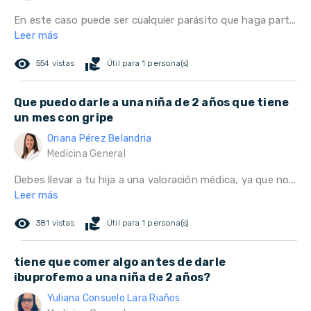
En este caso puede ser cualquier parásito que haga part...
Leer más
remove_red_eye
volunteer_activism
554 vistas
Útil para 1 persona(s)
Que puedo darle a una niña de 2 años que tiene
un mes con gripe
Oriana Pérez Belandria
Medicina General
Debes llevar a tu hija a una valoración médica, ya que no...
Leer más
remove_red_eye
volunteer_activism
381 vistas
Útil para 1 persona(s)
tiene que comer algo antes de darle
ibuprofemo a una niña de 2 años?
Yuliana Consuelo Lara Riaños