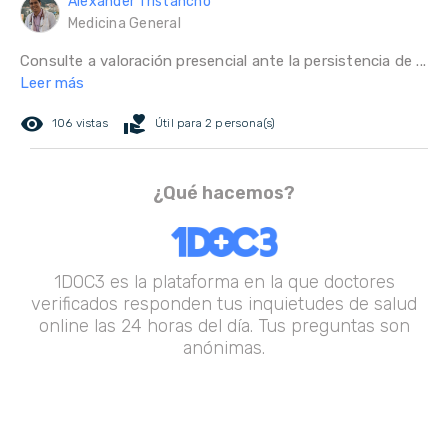
Alexander Tristancho
Medicina General
Consulte a valoración presencial ante la persistencia de ...
Leer más
remove_red_eye
volunteer_activism
106 vistas
Útil para 2 persona(s)
¿Qué hacemos?
1DOC3 es la plataforma en la que doctores
verificados responden tus inquietudes de salud
online las 24 horas del día. Tus preguntas son
anónimas.