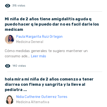
remove_red_eye
315 vistas
Mi niña de 2 años tiene amigdalitis aguda q
puedo hacer q le puedo dar no es facil darle los
medicam
Paula Margarita Ruiz Ortegon
Medicina General
Cómo medidas generales te sugiero mantener un
consumo ade...
Leer más
remove_red_eye
140 vistas
hola mira mi niña de 2 años comenzo a tener
diarrea con flema y sangrita y la lleve al
pediatra ...
Nidia Catherine Gutierrez Torres
Medicina Alternativa