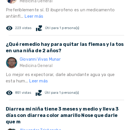
Medicina General
Preferiblemente sí. El ibuprofeno es un medicamento
antiinfl...
Leer más
remove_red_eye
volunteer_activism
223 vistas
Útil para 1 persona(s)
¿Qué remedio hay para quitar las flemas y la tos
en una niña de 2 años?
Giovanni Vivas Munar
Medicina General
Lo mejor es expectorar, darle abundante agua ya que
esta hum...
Leer más
remove_red_eye
volunteer_activism
851 vistas
Útil para 1 persona(s)
Diarrea mi niña tiene 3 meses y medio y lleva 3
días con diarrea color amarillo Nose que darle
que m