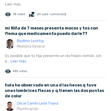
Leer más
remove_red_eye
volunteer_activism
78 vistas
Útil para 1 persona(s)
mi Niña de 7 meses presenta mocos y tos con
flema que medicamento puedo darle??
Bladimir Lechtig
Medicina General
Es posible que tu hija presente un resfriado común, sin
e...
Leer más
remove_red_eye
483 vistas
hola he observado en una d las heces q tuve
unas lombrices flacas y q tienen las dos puntas
de color
César Camilo León Triana
Planificación