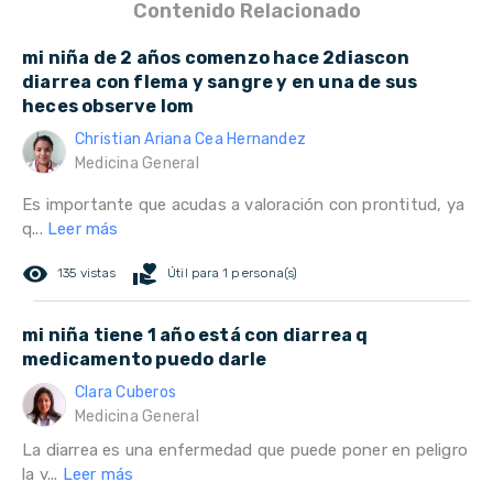
Contenido Relacionado
mi niña de 2 años comenzo hace 2diascon
diarrea con flema y sangre y en una de sus
heces observe lom
Christian Ariana Cea Hernandez
Medicina General
Es importante que acudas a valoración con prontitud, ya
q...
Leer más
remove_red_eye
volunteer_activism
135 vistas
Útil para 1 persona(s)
mi niña tiene 1 año está con diarrea q
medicamento puedo darle
Clara Cuberos
Medicina General
La diarrea es una enfermedad que puede poner en peligro
la v...
Leer más