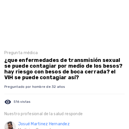
Pregunta médica
¿que enfermedades de transmisión sexual
se puede contagiar por medio de los besos?
hay riesgo con besos de boca cerrada? el
VIH se puede contagiar así?
Preguntado por hombre de 32 años
visibility
516 vistas
Nuestro profesional de la salud responde
Josué Martinez Hernandez