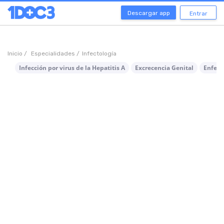
Descargar app
Entrar
Inicio /
Especialidades /
Infectología
Infección por virus de la Hepatitis A
Excrecencia Genital
Enferm