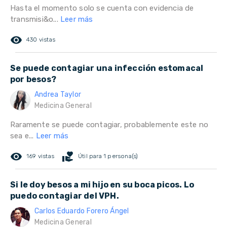
Hasta el momento solo se cuenta con evidencia de
transmisi&o...
Leer más
remove_red_eye
430 vistas
Se puede contagiar una infección estomacal
por besos?
Andrea Taylor
Medicina General
Raramente se puede contagiar, probablemente este no
sea e...
Leer más
remove_red_eye
volunteer_activism
169 vistas
Útil para 1 persona(s)
Si le doy besos a mi hijo en su boca picos. Lo
puedo contagiar del VPH.
Carlos Eduardo Forero Ángel
Medicina General