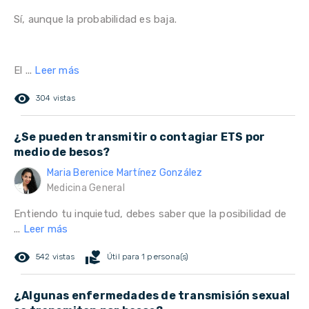
Sí, aunque la probabilidad es baja.
El ...
Leer más
remove_red_eye
304 vistas
¿Se pueden transmitir o contagiar ETS por
medio de besos?
Maria Berenice Martínez González
Medicina General
Entiendo tu inquietud, debes saber que la posibilidad de
...
Leer más
remove_red_eye
volunteer_activism
542 vistas
Útil para 1 persona(s)
¿Algunas enfermedades de transmisión sexual