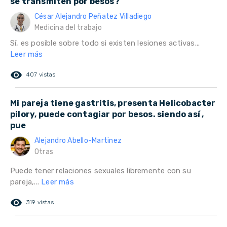
se transmiten por besos?
César Alejandro Peñatez Villadiego
Medicina del trabajo
Sí, es posible sobre todo si existen lesiones activas...
Leer más
remove_red_eye
407 vistas
Mi pareja tiene gastritis, presenta Helicobacter
pilory, puede contagiar por besos. siendo así ,
pue
Alejandro Abello-Martinez
Otras
Puede tener relaciones sexuales libremente con su
pareja,...
Leer más
remove_red_eye
319 vistas