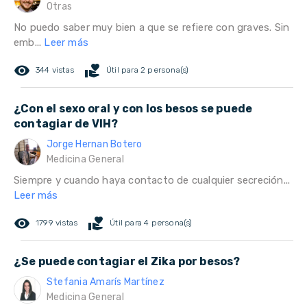
Otras
No puedo saber muy bien a que se refiere con graves. Sin
emb...
Leer más
remove_red_eye
volunteer_activism
344 vistas
Útil para 2 persona(s)
¿Con el sexo oral y con los besos se puede
contagiar de VIH?
Jorge Hernan Botero
Medicina General
Siempre y cuando haya contacto de cualquier secreción...
Leer más
remove_red_eye
volunteer_activism
1799 vistas
Útil para 4 persona(s)
¿Se puede contagiar el Zika por besos?
Stefania Amarís Martínez
Medicina General