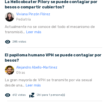
La Helicobcater Pilory se puede contagiar por
besos o compartir cubiertos?
Viviana Pinzón Flórez
Pediatría
Actualmente no se conoce del todo el mecanismo de
transmisió...
Leer más
remove_red_eye
285 vistas
El papiloma humano VPH se puede contagiar por
besos?
Alejandro Abello-Martinez
Otras
La gran mayoría de VPH se transmite por via sexual
desde una...
Leer más
remove_red_eye
volunteer_activism
612 vistas
Útil para 1 persona(s)