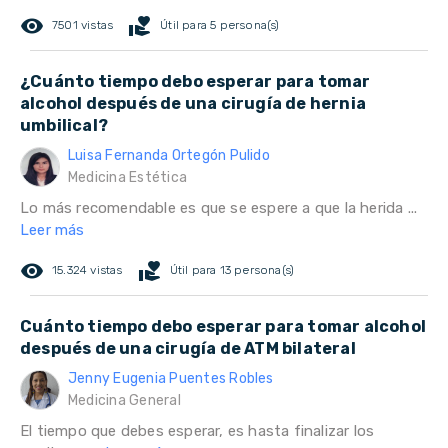
remove_red_eye
volunteer_activism
7501 vistas
Útil para 5 persona(s)
¿Cuánto tiempo debo esperar para tomar
alcohol después de una cirugía de hernia
umbilical?
Luisa Fernanda Ortegón Pulido
Medicina Estética
Lo más recomendable es que se espere a que la herida ...
Leer más
remove_red_eye
volunteer_activism
15.324 vistas
Útil para 13 persona(s)
Cuánto tiempo debo esperar para tomar alcohol
después de una cirugía de ATM bilateral
Jenny Eugenia Puentes Robles
Medicina General
El tiempo que debes esperar, es hasta finalizar los