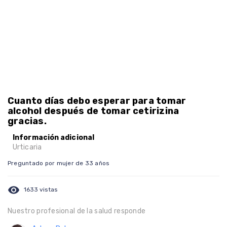
Cuanto días debo esperar para tomar
alcohol después de tomar cetirizina
gracias.
Información adicional
Urticaria
Preguntado por mujer de 33 años
visibility
1633 vistas
Nuestro profesional de la salud responde