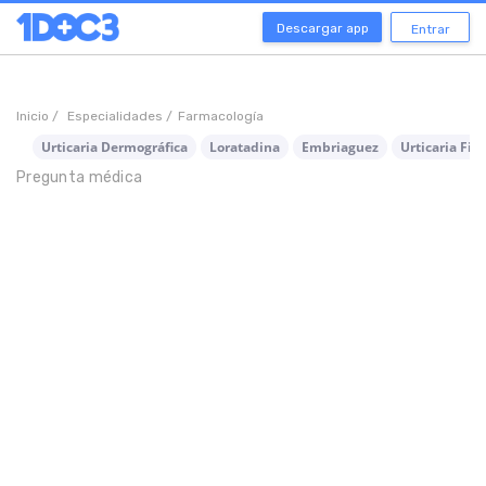
Descargar app
Entrar
Inicio /
Especialidades /
Farmacología
Urticaria Dermográfica
Loratadina
Embriaguez
Urticaria Fict
Pregunta médica