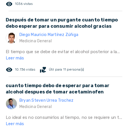
remove_red_eye
1036 vistas
Después de tomar un purgante cuanto tiempo
debo esperar para consumir alcohol gracias
Diego Mauricio Martínez Zúñiga
Medicina General
El tiempo que se debe de evitar el alcohol posterior a la...
Leer más
remove_red_eye
volunteer_activism
10.736 vistas
Útil para 11 persona(s)
cuanto tiempo debo de esperar para tomar
alcohol despues de tomar acetaminofen
Bryan Steven Urrea Trochez
Medicina General
Lo ideal es no consumirlos al tiempo, no se requiere un t...
Leer más