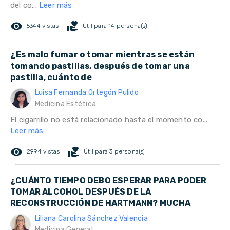
del co...
Leer más
remove_red_eye
volunteer_activism
5344 vistas
Útil para 14 persona(s)
¿Es malo fumar o tomar mientras se están
tomando pastillas, después de tomar una
pastilla, cuánto de
Luisa Fernanda Ortegón Pulido
Medicina Estética
El cigarrillo no está relacionado hasta el momento co...
Leer más
remove_red_eye
volunteer_activism
2994 vistas
Útil para 3 persona(s)
¿CUÁNTO TIEMPO DEBO ESPERAR PARA PODER
TOMAR ALCOHOL DESPUÉS DE LA
RECONSTRUCCIÓN DE HARTMANN? MUCHA
Liliana Carolina Sánchez Valencia
Medicina General