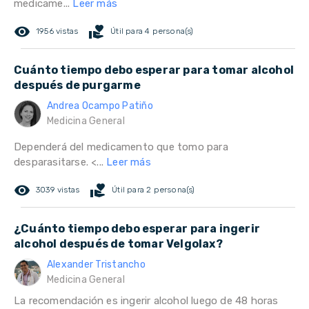
medicame...
Leer más
remove_red_eye
volunteer_activism
1956 vistas
Útil para 4 persona(s)
Cuánto tiempo debo esperar para tomar alcohol
después de purgarme
Andrea Ocampo Patiño
Medicina General
Dependerá del medicamento que tomo para
desparasitarse. <...
Leer más
remove_red_eye
volunteer_activism
3039 vistas
Útil para 2 persona(s)
¿Cuánto tiempo debo esperar para ingerir
alcohol después de tomar Velgolax?
Alexander Tristancho
Medicina General
La recomendación es ingerir alcohol luego de 48 horas