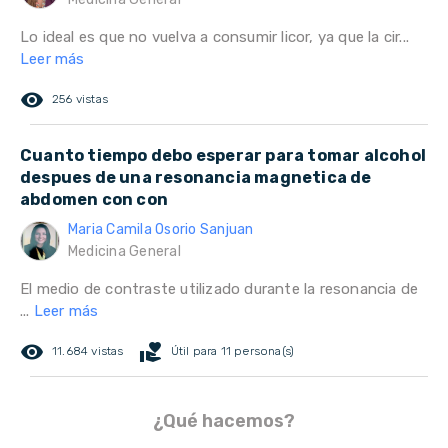
Lo ideal es que no vuelva a consumir licor, ya que la cir...
Leer más
remove_red_eye
256 vistas
Cuanto tiempo debo esperar para tomar alcohol
despues de una resonancia magnetica de
abdomen con con
Maria Camila Osorio Sanjuan
Medicina General
El medio de contraste utilizado durante la resonancia de
...
Leer más
remove_red_eye
volunteer_activism
11.684 vistas
Útil para 11 persona(s)
¿Qué hacemos?