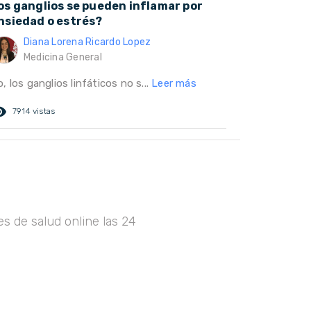
os ganglios se pueden inflamar por
nsiedad o estrés?
Diana Lorena Ricardo Lopez
Medicina General
, los ganglios linfáticos no s...
Leer más
ed_eye
7914 vistas
s de salud online las 24