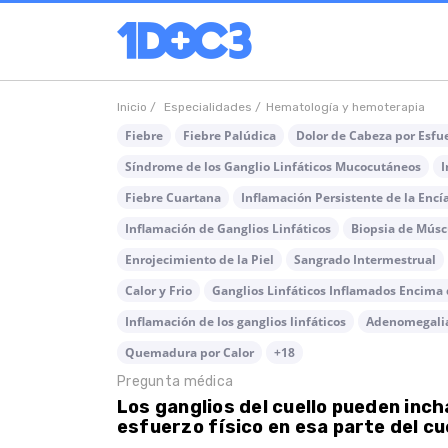
Inicio /
Especialidades /
Hematología y hemoterapia
Fiebre
Fiebre Palúdica
Dolor de Cabeza por Esfue
Síndrome de los Ganglio Linfáticos Mucocutáneos
I
Fiebre Cuartana
Inflamación Persistente de la Encí
Inflamación de Ganglios Linfáticos
Biopsia de Músc
Enrojecimiento de la Piel
Sangrado Intermestrual
Calor y Frio
Ganglios Linfáticos Inflamados Encima 
Inflamación de los ganglios linfáticos
Adenomegalia
Quemadura por Calor
+18
Pregunta médica
Los ganglios del cuello pueden inch
esfuerzo físico en esa parte del cu