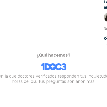
L
a
No
remove_r
¿Qué hacemos?
en la que doctores verificados responden tus inquietude
horas del día. Tus preguntas son anónimas.