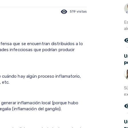
visibility
519 vistas
E
al
remove_r
fensa que se encuentran distribuidos a lo
ades infecciosas que podrían producir
U
p
e cuándo hay algún proceso inflamatorio,
 etc.
Sí
ex
e generar inflamación local (porque hubo
remove_r
galia (inflamación del ganglio).
U