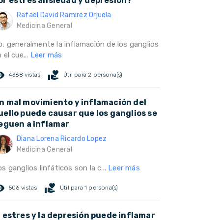
or estrés ansiedad y depresión?
Rafael David Ramirez Orjuela
Medicina General
o, generalmente la inflamación de los ganglios
 el cue...
Leer más
ed_eye
volunteer_activism
4368 vistas
Útil para 2 persona(s)
n mal movimiento y inflamación del
uello puede causar que los ganglios se
leguen a inflamar
Diana Lorena Ricardo Lopez
Medicina General
s ganglios linfáticos son la c...
Leer más
ed_eye
volunteer_activism
506 vistas
Útil para 1 persona(s)
l estres y la depresión puede inflamar