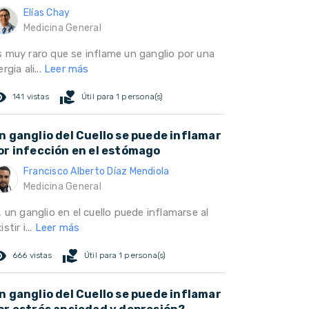
Elías Chay
Medicina General
s muy raro que se inflame un ganglio por una
ergia ali...
Leer más
ed_eye
volunteer_activism
141 vistas
Útil para 1 persona(s)
n ganglio del Cuello se puede inflamar
or infección en el estómago
Francisco Alberto Díaz Mendiola
Medicina General
, un ganglio en el cuello puede inflamarse al
istir i...
Leer más
ed_eye
volunteer_activism
666 vistas
Útil para 1 persona(s)
n ganglio del Cuello se puede inflamar