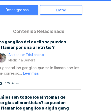
Descargar app
Entrar
Contenido Relacionado
os ganglios del cuello se pueden
nflamar por una uretritis ?
Alexander Tristancho
Medicina General
n general los ganglios que se inflaman son los
ue correspo...
Leer más
ed_eye
865 vistas
uáles son todos los síntomas de
lergias alimenticias? se pueden
nflamar los ganglios o algún gang