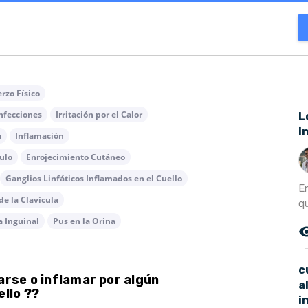
rzo Físico
nfecciones
Irritación por el Calor
L
i
a
Inflamación
ulo
Enrojecimiento Cutáneo
Ganglios Linfáticos Inflamados en el Cuello
E
de la Clavícula
q
 Inguinal
Pus en la Orina
remove_r
c
arse o inflamar por algún
a
ello ??
i