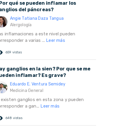
Por qué se pueden inflamar los
anglios del páncreas?
Angie Tatiana Daza Tangua
Alergología
as inflamaciones a este nivel pueden
rresponder a varias ...
Leer más
ed_eye
659 vistas
ay ganglios en la sien? Por que se me
ueden inflamar? Es grave?
Eduardo E. Ventura Semidey
Medicina General
i existen ganglios en esta zona y pueden
orresponder a gan...
Leer más
ed_eye
648 vistas