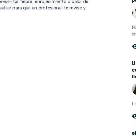
p
 presentar fiebre, enrojecimiento o calor de
ultar para que un profesional te revise y
N
en
remove_r
U
c
l
Lo
remove_r
e