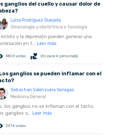
os ganglios del cuello y causar dolor de
abeza?
Luisa Rodríguez Quejada
Ginecología y obstetricia o tocología
l estrés y la depresión pueden generar una
sminución en t...
Leer más
ed_eye
volunteer_activism
3803 vistas
Útil para 4 persona(s)
Los ganglios se pueden inflamar con el
acto?
Sebastian Valenzuela Vanegas
Medicina General
o, los ganglios no se inflaman con el tacto.
s ganglios s...
Leer más
ed_eye
2076 vistas