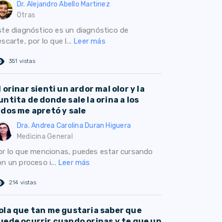
Dr. Alejandro Abello Martinez
Otras
ste diagnóstico es un diagnóstico de
scarte, por lo que l...
Leer más
ed_eye
351 vistas
l orinar sienti un ardor mal olor y la
untita de donde sale la orina a los
ados me apretó y sale
Dra. Andrea Carolina Duran Higuera
Medicina General
or lo que mencionas, puedes estar cursando
n un proceso i...
Leer más
ed_eye
214 vistas
ola que tan me gustaria saber que
uede ocurrir cuando orinas y te que un