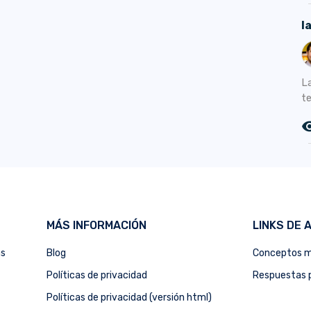
l
L
te
remove_r
MÁS INFORMACIÓN
LINKS DE 
as
Blog
Conceptos m
Políticas de privacidad
Respuestas p
Políticas de privacidad (versión html)