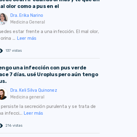
al olor como a pus en el
Dra. Erika Narino
Medicina General
edes estar frente a una infección. El mal olor,
 orina ...
Leer más
ed_eye
137 vistas
engo una infección con pus verde
ace 7 días, usé Uroplus pero aún tengo
us.
Dra. Keli Silva Quinonez
Medicina general
 persiste la secreción purulenta y se trata de
a infecci...
Leer más
ed_eye
216 vistas