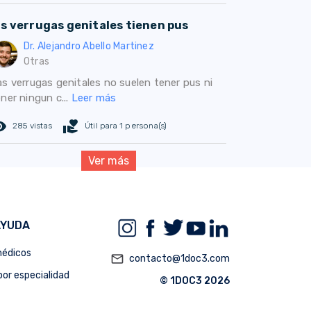
as verrugas genitales tienen pus
Dr. Alejandro Abello Martinez
Otras
as verrugas genitales no suelen tener pus ni
ner ningun c...
Leer más
ed_eye
volunteer_activism
285 vistas
Útil para 1 persona(s)
Ver más
AYUDA
édicos
mail_outline
contacto@1doc3.com
or especialidad
© 1DOC3 2026