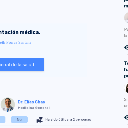
m
Pu
entación médica.
la
eth Porras Santana
remove_r
T
onal de la salud
h
p
Si
Dr. Elías Chay
un
Medicina General
remove_r
volunteer_activism
Ha sido útil para 2 personas
No