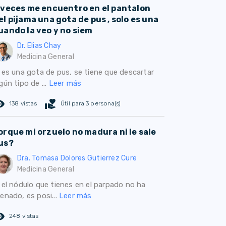
 veces me encuentro en el pantalon
el pijama una gota de pus , solo es una
uando la veo y no siem
Dr. Elias Chay
Medicina General
i es una gota de pus, se tiene que descartar
gún tipo de ...
Leer más
ed_eye
volunteer_activism
138 vistas
Útil para 3 persona(s)
orque mi orzuelo no madura ni le sale
us?
Dra. Tomasa Dolores Gutierrez Cure
Medicina General
i el nódulo que tienes en el parpado no ha
enado, es posi...
Leer más
ed_eye
248 vistas