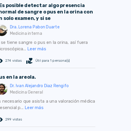
Es posible detectar algo presencia
normal de sangre o pus en la orina con
n solo examen, y si se
Dra. Lorena Pabon Duarte
Medicina interna
 se tiene sangre o pus en la orina, así fuera
icroscópica...
Leer más
ed_eye
volunteer_activism
274 vistas
Útil para 1 persona(s)
us en la areola.
Dr. Ivan Alejandro Diaz Rengifo
Medicina General
s necesario que asista a una valoración médica
esencial p...
Leer más
ed_eye
299 vistas