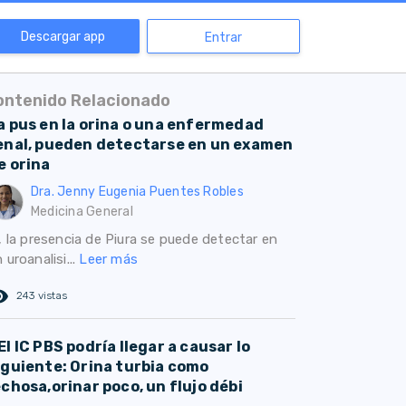
Descargar app
Entrar
ontenido Relacionado
a pus en la orina o una enfermedad
enal, pueden detectarse en un examen
e orina
Dra. Jenny Eugenia Puentes Robles
Medicina General
, la presencia de Piura se puede detectar en
 uroanalisi...
Leer más
ed_eye
243 vistas
El IC PBS podría llegar a causar lo
iguiente: Orina turbia como
echosa,orinar poco, un flujo débi