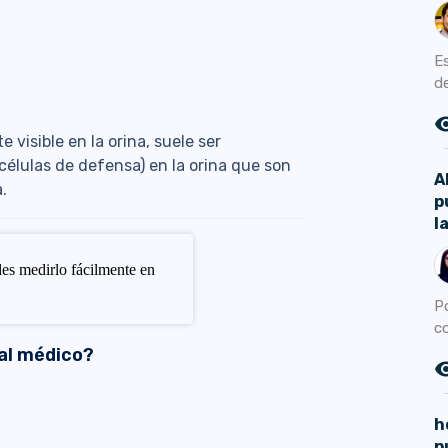
E
de
remove_r
 visible en la orina, suele ser
células de defensa) en la orina que son
A
.
p
l
es medirlo fácilmente en
P
co
al médico?
remove_r
h
p