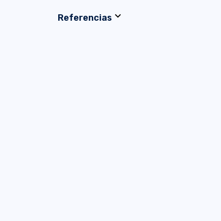
expand_more
Referencias