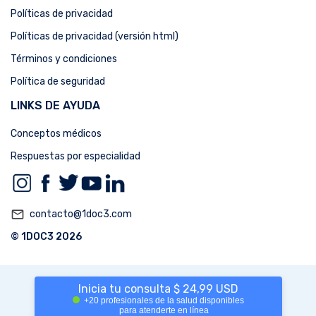
Políticas de privacidad
Políticas de privacidad (versión html)
Términos y condiciones
Política de seguridad
LINKS DE AYUDA
Conceptos médicos
Respuestas por especialidad
mail_outline
contacto@1doc3.com
© 1DOC3 2026
Inicia tu consulta $ 24,99 USD
+20 profesionales de la salud disponibles
para atenderte en línea