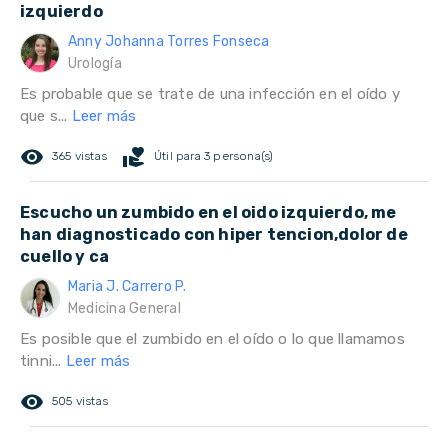
izquierdo
Anny Johanna Torres Fonseca
Urología
Es probable que se trate de una infección en el oído y
que s...
Leer más
remove_red_eye
volunteer_activism
365 vistas
Útil para 3 persona(s)
Escucho un zumbido en el oido izquierdo, me
han diagnosticado con hiper tencion,dolor de
cuello y ca
Maria J. Carrero P.
Medicina General
Es posible que el zumbido en el oído o lo que llamamos
tinni...
Leer más
remove_red_eye
505 vistas