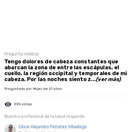
Pregunta médica
Tengo dolores de cabeza constantes que
abarcan la zona de entre las escápulas, el
cuello, la región occipital y temporales de mi
cabeza. Por las noches siento z...
(ver más)
Preguntado por Mujer de 21 años
visibility
396 vistas
Nuestro profesional de la salud responde
César Alejandro Peñatez Villadiego