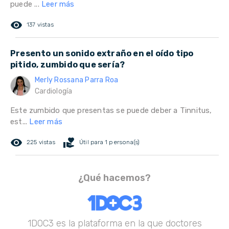
puede ...
Leer más
remove_red_eye
137 vistas
Presento un sonido extraño en el oído tipo
pitido, zumbido que sería?
Merly Rossana Parra Roa
Cardiología
Este zumbido que presentas se puede deber a Tinnitus,
est...
Leer más
remove_red_eye
volunteer_activism
225 vistas
Útil para 1 persona(s)
¿Qué hacemos?
1DOC3 es la plataforma en la que doctores