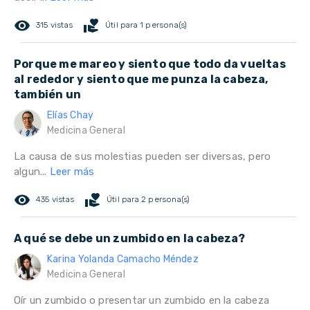
remove_red_eye
volunteer_activism
315 vistas
Útil para 1 persona(s)
Porque me mareo y siento que todo da vueltas
al rededor y siento que me punza la cabeza,
también un
Elías Chay
Medicina General
La causa de sus molestias pueden ser diversas, pero
algun...
Leer más
remove_red_eye
volunteer_activism
435 vistas
Útil para 2 persona(s)
A qué se debe un zumbido en la cabeza?
Karina Yolanda Camacho Méndez
Medicina General
Oír un zumbido o presentar un zumbido en la cabeza