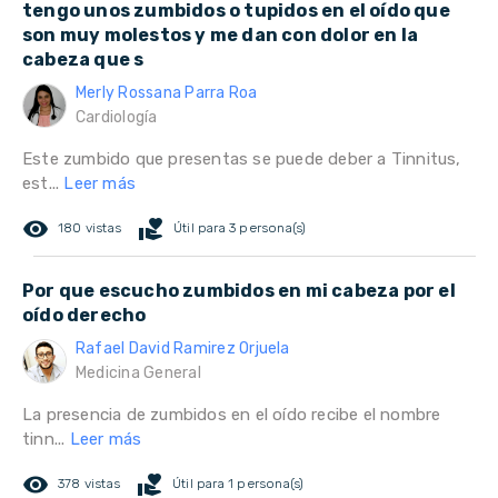
tengo unos zumbidos o tupidos en el oído que
son muy molestos y me dan con dolor en la
cabeza que s
Merly Rossana Parra Roa
Cardiología
Este zumbido que presentas se puede deber a Tinnitus,
est...
Leer más
remove_red_eye
volunteer_activism
180 vistas
Útil para 3 persona(s)
Por que escucho zumbidos en mi cabeza por el
oído derecho
Rafael David Ramirez Orjuela
Medicina General
La presencia de zumbidos en el oído recibe el nombre
tinn...
Leer más
remove_red_eye
volunteer_activism
378 vistas
Útil para 1 persona(s)