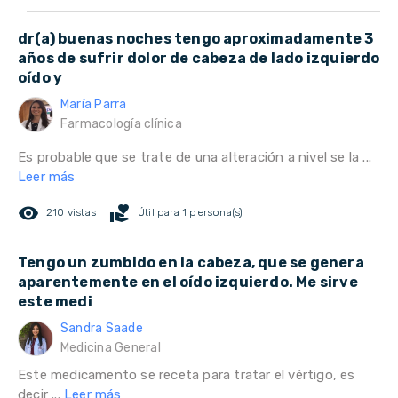
dr(a) buenas noches tengo aproximadamente 3
años de sufrir dolor de cabeza de lado izquierdo
oído y
María Parra
Farmacología clínica
Es probable que se trate de una alteración a nivel se la ...
Leer más
remove_red_eye
volunteer_activism
210 vistas
Útil para 1 persona(s)
Tengo un zumbido en la cabeza, que se genera
aparentemente en el oído izquierdo. Me sirve
este medi
Sandra Saade
Medicina General
Este medicamento se receta para tratar el vértigo, es
decir ...
Leer más