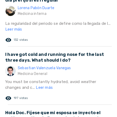
día prefijo si es i regular
Lorena Pabón Duarte
Medicina interna
La regularidad del periodo se define como la llegada de l...
Leer más
remove_red_eye
132 vistas
I have got cold and running nose for the last
three days. What should I do?
Sebastian Valenzuela Vanegas
Medicina General
You must be constantly hydrated, avoid weather
changes and c...
Leer más
remove_red_eye
197 vistas
Hola Doc. Fijese que mi esposa se inyecto el