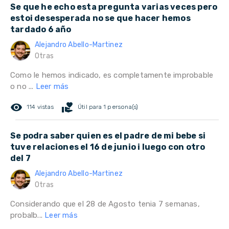
Se que he echo esta pregunta varias veces pero
estoi desesperada no se que hacer hemos
tardado 6 año
Alejandro Abello-Martinez
Otras
Como le hemos indicado, es completamente improbable
o no ...
Leer más
remove_red_eye
volunteer_activism
114 vistas
Útil para 1 persona(s)
Se podra saber quien es el padre de mi bebe si
tuve relaciones el 16 de junio i luego con otro
del 7
Alejandro Abello-Martinez
Otras
Considerando que el 28 de Agosto tenia 7 semanas,
probalb...
Leer más