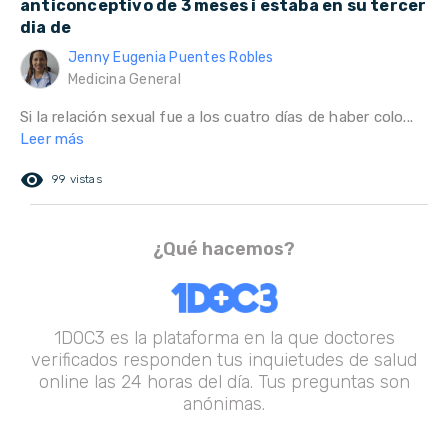
anticonceptivo de 3 meses i estaba en su tercer
dia de
Jenny Eugenia Puentes Robles
Medicina General
Si la relación sexual fue a los cuatro días de haber colo...
Leer más
remove_red_eye
99 vistas
¿Qué hacemos?
1DOC3 es la plataforma en la que doctores
verificados responden tus inquietudes de salud
online las 24 horas del día. Tus preguntas son
anónimas.