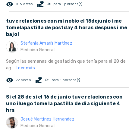
remove_red_eye
volunteer_activism
106 vistas
Útil para 1 persona(s)
tuve relaciones con mi nobio el 15dejunio i me
tomelapastilla de postday 4 horas despues i me
bajo l
Stefania Amarís Martínez
Medicina General
Según las semanas de gestación que tenía para el 28 de
ag...
Leer más
remove_red_eye
volunteer_activism
92 vistas
Útil para 1 persona(s)
Si el 28 de si el 16 de junio tuve relaciones con
uno iluego tome la pastilla de dia siguiente 4
hrs
Josué Martinez Hernandez
Medicina General