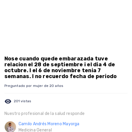
Nose cuando quede embarazada tuve
relacion el 28 de septiembre i el dia 4 de
octubre. I el 6 de noviembre tenia 7
semanas. I no recuerdo fecha de periodo
Preguntado por mujer de 20 años
visibility
201 vistas
Nuestro profesional de la salud responde
Camilo Andrés Moreno Mayorga
Medicina General