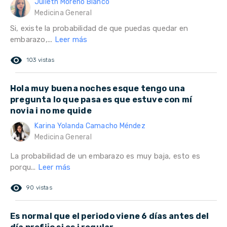
Julieth Moreno Blanco
Medicina General
Si, existe la probabilidad de que puedas quedar en
embarazo,...
Leer más
remove_red_eye
103 vistas
Hola muy buena noches esque tengo una
pregunta lo que pasa es que estuve con mí
novia i no me quide
Karina Yolanda Camacho Méndez
Medicina General
La probabilidad de un embarazo es muy baja, esto es
porqu...
Leer más
remove_red_eye
90 vistas
Es normal que el periodo viene 6 días antes del