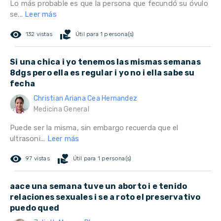
Lo más probable es que la persona que fecundó su óvulo
se...
Leer más
remove_red_eye
volunteer_activism
132 vistas
Útil para 1 persona(s)
Si una chica i yo tenemos las mismas semanas
8dgs pero ella es regular i yo no i ella sabe su
fecha
Christian Ariana Cea Hernandez
Medicina General
Puede ser la misma, sin embargo recuerda que el
ultrasoni...
Leer más
remove_red_eye
volunteer_activism
97 vistas
Útil para 1 persona(s)
aace una semana tuve un aborto i e tenido
relaciones sexuales i se a roto el preservativo
puedo qued