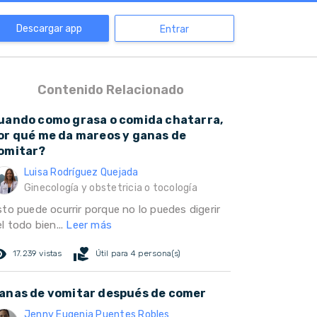
Descargar app
Entrar
Contenido Relacionado
uando como grasa o comida chatarra,
or qué me da mareos y ganas de
omitar?
Luisa Rodríguez Quejada
Ginecología y obstetricia o tocología
sto puede ocurrir porque no lo puedes digerir
l todo bien...
Leer más
ed_eye
volunteer_activism
17.239 vistas
Útil para 4 persona(s)
anas de vomitar después de comer
Jenny Eugenia Puentes Robles