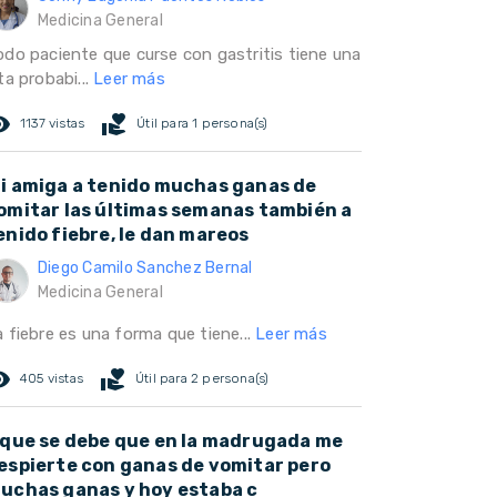
Medicina General
odo paciente que curse con gastritis tiene una
ta probabi...
Leer más
ed_eye
volunteer_activism
1137 vistas
Útil para 1 persona(s)
i amiga a tenido muchas ganas de
omitar las últimas semanas también a
enido fiebre, le dan mareos
Diego Camilo Sanchez Bernal
Medicina General
 fiebre es una forma que tiene...
Leer más
ed_eye
volunteer_activism
405 vistas
Útil para 2 persona(s)
 que se debe que en la madrugada me
espierte con ganas de vomitar pero
uchas ganas y hoy estaba c