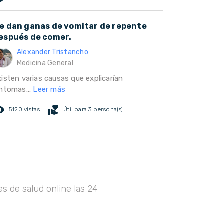
e dan ganas de vomitar de repente
espués de comer.
Alexander Tristancho
Medicina General
xisten varias causas que explicarían
íntomas...
Leer más
ed_eye
volunteer_activism
5120 vistas
Útil para 3 persona(s)
s de salud online las 24