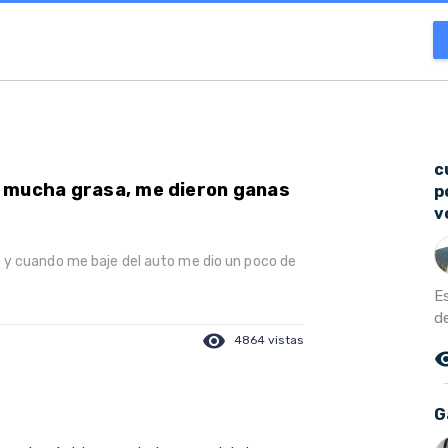
c
 mucha grasa, me dieron ganas
p
v
 y cuando me baje del auto me dio un poco de
E
de
visibility
4864 vistas
remove_r
G