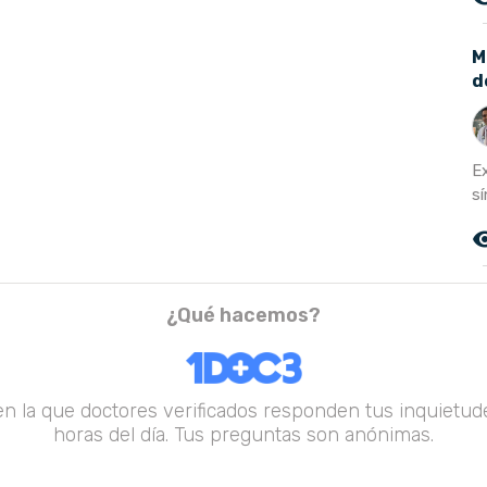
M
d
E
s
remove_r
¿Qué hacemos?
en la que doctores verificados responden tus inquietude
horas del día. Tus preguntas son anónimas.