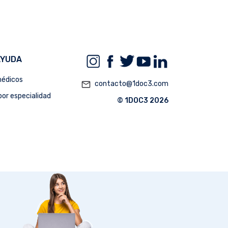
AYUDA
édicos
mail_outline
contacto@1doc3.com
or especialidad
© 1DOC3 2026