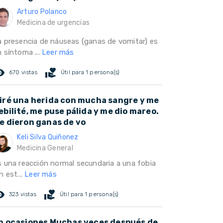
Arturo Polanco
Medicina de urgencias
a presencia de náuseas (ganas de vomitar) es
 síntoma ...
Leer más
ed_eye
volunteer_activism
670 vistas
Útil para 1 persona(s)
iré una herida con mucha sangre y me
ebilité, me puse pálida y me dio mareo.
e dieron ganas de vo
Keli Silva Quiñonez
Medicina General
s una reacción normal secundaria a una fobia
n est...
Leer más
ed_eye
volunteer_activism
323 vistas
Útil para 1 persona(s)
n ocasiones Muchas veces después de