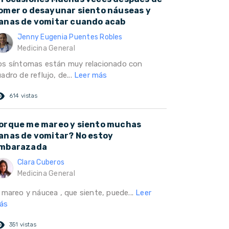
omer o desayunar siento náuseas y
anas de vomitar cuando acab
Jenny Eugenia Puentes Robles
Medicina General
os síntomas están muy relacionado con
adro de reflujo, de...
Leer más
ed_eye
614 vistas
orque me mareo y siento muchas
anas de vomitar? No estoy
mbarazada
Clara Cuberos
Medicina General
 mareo y náucea , que siente, puede...
Leer
ás
ed_eye
351 vistas