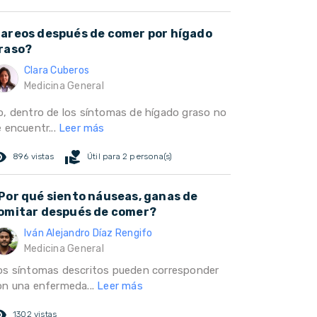
areos después de comer por hígado
raso?
Clara Cuberos
Medicina General
o, dentro de los síntomas de hígado graso no
 encuentr...
Leer más
ed_eye
volunteer_activism
896 vistas
Útil para 2 persona(s)
Por qué siento náuseas, ganas de
omitar después de comer?
Iván Alejandro Díaz Rengifo
Medicina General
os síntomas descritos pueden corresponder
on una enfermeda...
Leer más
ed_eye
1302 vistas