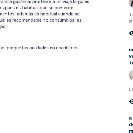
ncia gástrica, posterior a un viaje largo es
s pues es habitual que se presente
imentos, además es habitual cuando se
T
ual es recomendable no consumirlos, es
al
apor.
remove_r
tras preguntas no dudes en escribirnos.
m
v
t
La
remove_r
a
d
m