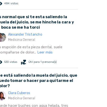
ed_eye
484 vistas
s normal que si te esta saliendo la
uela del juicio, se me hinche la cara y
a boca se me ha torci
Alexander Tristancho
Medicina General
a erupción de esta pieza dental, suele
compañarse de dolor...
Leer más
ed_eye
volunteer_activism
533 vistas
Útil para 1 persona(s)
e está saliendo la muela del juicio, que
uedo tomar o hacer para quitarme el
olor?
Clara Cuberos
Medicina General
uede hacer buches con agua helada, tres