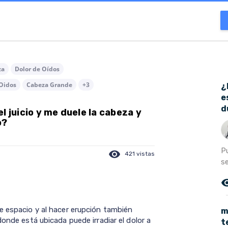
za
Dolor de Oídos
 Oidos
Cabeza Grande
+3
¿
e
d
l juicio y me duele la cabeza y
o?
P
visibility
421 vistas
se
remove_r
e espacio y al hacer erupción también
m
onde está ubicada puede irradiar el dolor a
t