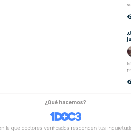
ve
remove_r
¿
j
E
pr
remove_r
¿Qué hacemos?
en la que doctores verificados responden tus inquietude