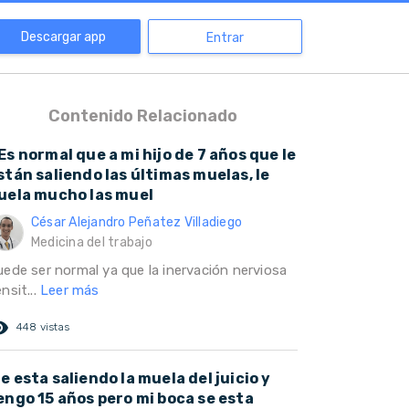
Descargar app
Entrar
Contenido Relacionado
Es normal que a mi hijo de 7 años que le
stán saliendo las últimas muelas, le
uela mucho las muel
César Alejandro Peñatez Villadiego
Medicina del trabajo
uede ser normal ya que la inervación nerviosa
nsit...
Leer más
ed_eye
448 vistas
e esta saliendo la muela del juicio y
engo 15 años pero mi boca se esta