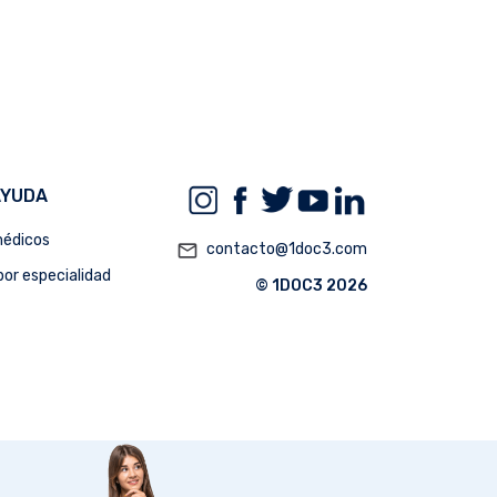
AYUDA
édicos
mail_outline
contacto@1doc3.com
or especialidad
© 1DOC3 2026