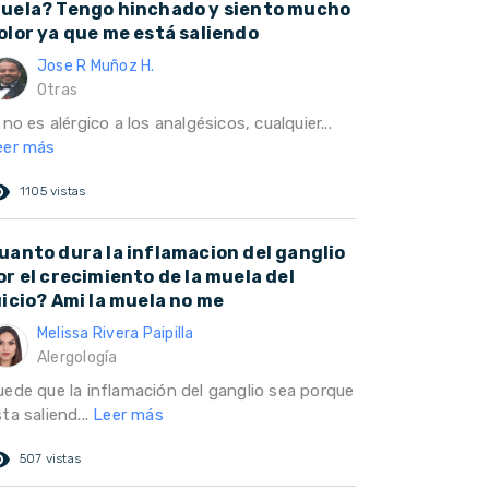
uela? Tengo hinchado y siento mucho
olor ya que me está saliendo
Jose R Muñoz H.
Otras
 no es alérgico a los analgésicos, cualquier...
eer más
ed_eye
1105 vistas
uanto dura la inflamacion del ganglio
or el crecimiento de la muela del
uicio? Ami la muela no me
Melissa Rivera Paipilla
Alergología
uede que la inflamación del ganglio sea porque
ta saliend...
Leer más
ed_eye
507 vistas