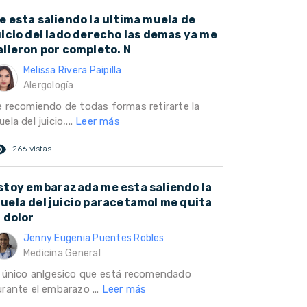
e esta saliendo la ultima muela de
uicio del lado derecho las demas ya me
alieron por completo. N
Melissa Rivera Paipilla
Alergología
e recomiendo de todas formas retirarte la
ela del juicio,...
Leer más
ed_eye
266 vistas
stoy embarazada me esta saliendo la
uela del juicio paracetamol me quita
l dolor
Jenny Eugenia Puentes Robles
Medicina General
l único anlgesico que está recomendado
urante el embarazo ...
Leer más