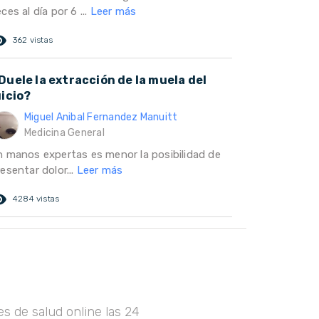
ces al día por 6 ...
Leer más
ed_eye
362 vistas
Duele la extracción de la muela del
uicio?
Miguel Anibal Fernandez Manuitt
Medicina General
n manos expertas es menor la posibilidad de
esentar dolor...
Leer más
ed_eye
4284 vistas
s de salud online las 24