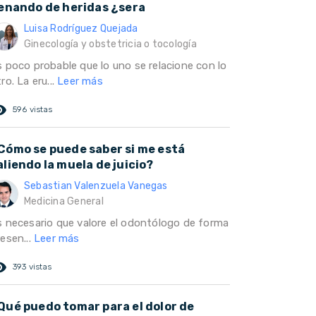
lenando de heridas ¿sera
Luisa Rodríguez Quejada
Ginecología y obstetricia o tocología
s poco probable que lo uno se relacione con lo
ro. La eru...
Leer más
ed_eye
596 vistas
Cómo se puede saber si me está
aliendo la muela de juicio?
Sebastian Valenzuela Vanegas
Medicina General
s necesario que valore el odontólogo de forma
esen...
Leer más
ed_eye
393 vistas
Qué puedo tomar para el dolor de