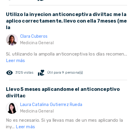
Utilizo la inyecion anticonceptiva diviltac me la
aplico correctamente, llevo con ella 7meses (me
la
Clara Cuberos
Medicina General
Sí, utilizando la ampolla anticonceptiva los días recomen...
Leer más
remove_red_eye
volunteer_activism
3125 vistas
Útil para 9 persona(s)
Llevo 5 meses aplicandome el anticonceptivo
diviltac
Laura Catalina Gutierrez Rueda
Medicina General
No es necesario. Si ya llevas mas de un mes aplicando la
iny...
Leer más