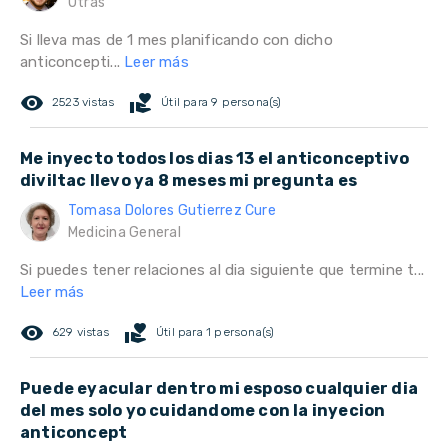
Otras
Si lleva mas de 1 mes planificando con dicho
anticoncepti...
Leer más
remove_red_eye
volunteer_activism
2523 vistas
Útil para 9 persona(s)
Me inyecto todos los dias 13 el anticonceptivo
diviltac llevo ya 8 meses mi pregunta es
Tomasa Dolores Gutierrez Cure
Medicina General
Si puedes tener relaciones al dia siguiente que termine t...
Leer más
remove_red_eye
volunteer_activism
629 vistas
Útil para 1 persona(s)
Puede eyacular dentro mi esposo cualquier dia
del mes solo yo cuidandome con la inyecion
anticoncept