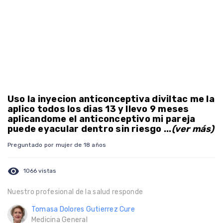
Uso la inyecion anticonceptiva diviltac me la
aplico todos los dias 13 y llevo 9 meses
aplicandome el anticonceptivo mi pareja
puede eyacular dentro sin riesgo ...
(ver más)
Preguntado por mujer de 18 años
visibility
1066 vistas
Nuestro profesional de la salud responde
Tomasa Dolores Gutierrez Cure
Medicina General