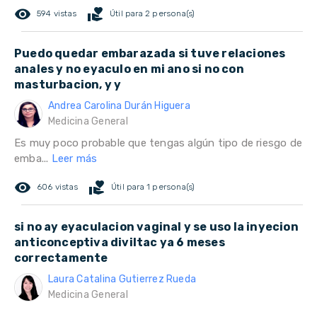
remove_red_eye
volunteer_activism
594 vistas
Útil para 2 persona(s)
Puedo quedar embarazada si tuve relaciones
anales y no eyaculo en mi ano si no con
masturbacion, y y
Andrea Carolina Durán Higuera
Medicina General
Es muy poco probable que tengas algún tipo de riesgo de
emba...
Leer más
remove_red_eye
volunteer_activism
606 vistas
Útil para 1 persona(s)
si no ay eyaculacion vaginal y se uso la inyecion
anticonceptiva diviltac ya 6 meses
correctamente
Laura Catalina Gutierrez Rueda
Medicina General