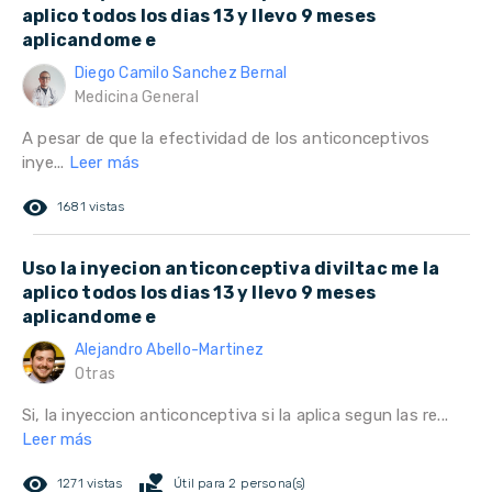
aplico todos los dias 13 y llevo 9 meses
aplicandome e
Diego Camilo Sanchez Bernal
Medicina General
A pesar de que la efectividad de los anticonceptivos
inye...
Leer más
remove_red_eye
1681 vistas
Uso la inyecion anticonceptiva diviltac me la
aplico todos los dias 13 y llevo 9 meses
aplicandome e
Alejandro Abello-Martinez
Otras
Si, la inyeccion anticonceptiva si la aplica segun las re...
Leer más
remove_red_eye
volunteer_activism
1271 vistas
Útil para 2 persona(s)