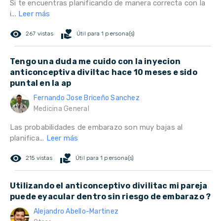
Si te encuentras planificando de manera correcta con la
i...
Leer más
remove_red_eye
volunteer_activism
267 vistas
Útil para 1 persona(s)
Tengo una duda me cuido con la inyecion
anticonceptiva diviltac hace 10 meses e sido
puntal en la ap
Fernando Jose Briceño Sanchez
Medicina General
Las probabilidades de embarazo son muy bajas al
planifica...
Leer más
remove_red_eye
volunteer_activism
215 vistas
Útil para 1 persona(s)
Utilizando el anticonceptivo divilitac mi pareja
puede eyacular dentro sin riesgo de embarazo ?
Alejandro Abello-Martinez