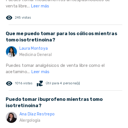
venta libre...
Leer más
remove_red_eye
245 vistas
Que me puedo tomar para los cólicos mientras
tomo isotretinoina?
Laura Montoya
Medicina General
Puedes tomar analgésicos de venta libre como el
acetamino...
Leer más
remove_red_eye
volunteer_activism
1016 vistas
Útil para 4 persona(s)
Puedo tomar ibuprofeno mientras tomo
isotretinoina?
Ana Díaz Restrepo
Alergología