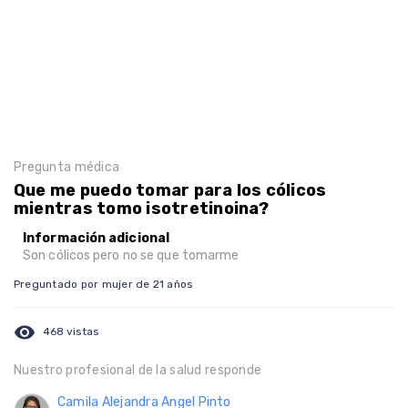
Pregunta médica
Que me puedo tomar para los cólicos
mientras tomo isotretinoina?
Información adicional
Son cólicos pero no se que tomarme
Preguntado por mujer de 21 años
visibility
468 vistas
Nuestro profesional de la salud responde
Camila Alejandra Angel Pinto