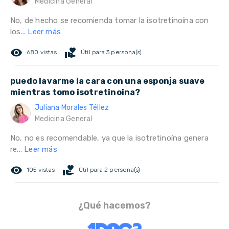
Medicina General
No, de hecho se recomienda tomar la isotretinoína con
los...
Leer más
remove_red_eye
volunteer_activism
680 vistas
Útil para 3 persona(s)
puedo lavarme la cara con una esponja suave
mientras tomo isotretinoina?
Juliana Morales Téllez
Medicina General
No, no es recomendable, ya que la isotretinoína genera
re...
Leer más
remove_red_eye
volunteer_activism
105 vistas
Útil para 2 persona(s)
¿Qué hacemos?