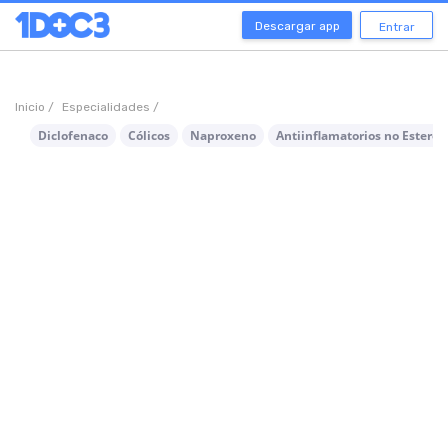
Descargar app
Entrar
Inicio /
Especialidades /
Diclofenaco
Cólicos
Naproxeno
Antiinflamatorios no Esteroi