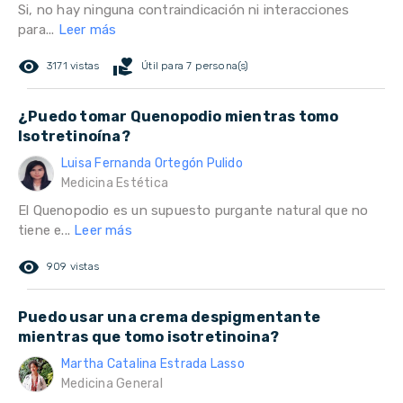
Si, no hay ninguna contraindicación ni interacciones
para...
Leer más
remove_red_eye
volunteer_activism
3171 vistas
Útil para 7 persona(s)
¿Puedo tomar Quenopodio mientras tomo
Isotretinoína?
Luisa Fernanda Ortegón Pulido
Medicina Estética
El Quenopodio es un supuesto purgante natural que no
tiene e...
Leer más
remove_red_eye
909 vistas
Puedo usar una crema despigmentante
mientras que tomo isotretinoina?
Martha Catalina Estrada Lasso
Medicina General