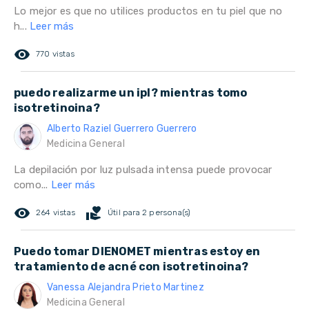
Lo mejor es que no utilices productos en tu piel que no
h...
Leer más
remove_red_eye
770 vistas
puedo realizarme un ipl? mientras tomo
isotretinoina?
Alberto Raziel Guerrero Guerrero
Medicina General
La depilación por luz pulsada intensa puede provocar
como...
Leer más
remove_red_eye
volunteer_activism
264 vistas
Útil para 2 persona(s)
Puedo tomar DIENOMET mientras estoy en
tratamiento de acné con isotretinoina?
Vanessa Alejandra Prieto Martinez
Medicina General