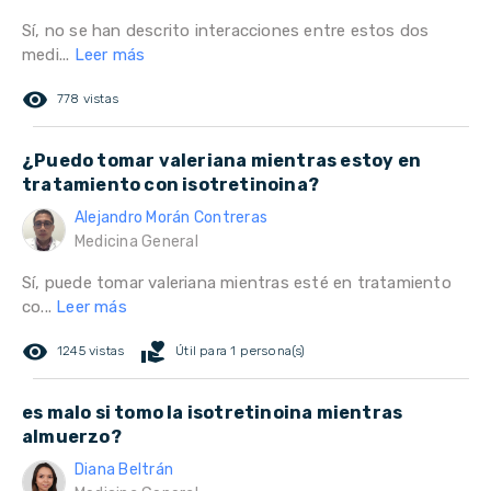
Sí, no se han descrito interacciones entre estos dos
medi...
Leer más
remove_red_eye
778 vistas
¿Puedo tomar valeriana mientras estoy en
tratamiento con isotretinoina?
Alejandro Morán Contreras
Medicina General
Sí, puede tomar valeriana mientras esté en tratamiento
co...
Leer más
remove_red_eye
volunteer_activism
1245 vistas
Útil para 1 persona(s)
es malo si tomo la isotretinoina mientras
almuerzo?
Diana Beltrán