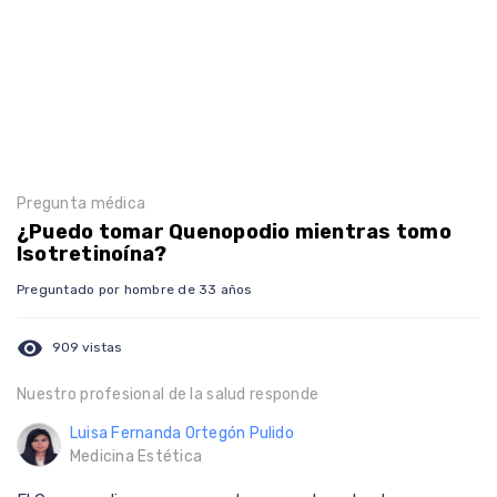
Pregunta médica
¿Puedo tomar Quenopodio mientras tomo
Isotretinoína?
Preguntado por hombre de 33 años
visibility
909 vistas
Nuestro profesional de la salud responde
Luisa Fernanda Ortegón Pulido
Medicina Estética