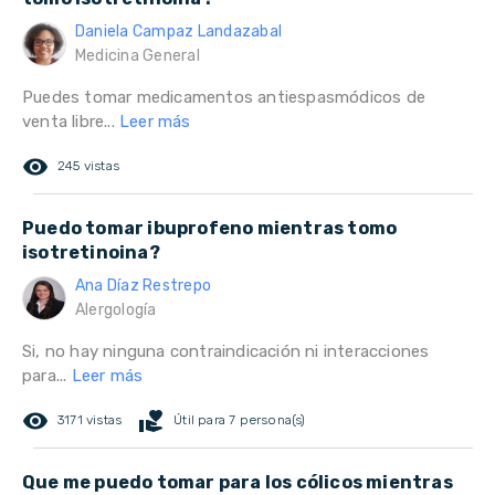
Daniela Campaz Landazabal
Medicina General
Puedes tomar medicamentos antiespasmódicos de
venta libre...
Leer más
remove_red_eye
245 vistas
Puedo tomar ibuprofeno mientras tomo
isotretinoina?
Ana Díaz Restrepo
Alergología
Si, no hay ninguna contraindicación ni interacciones
para...
Leer más
remove_red_eye
volunteer_activism
3171 vistas
Útil para 7 persona(s)
Que me puedo tomar para los cólicos mientras