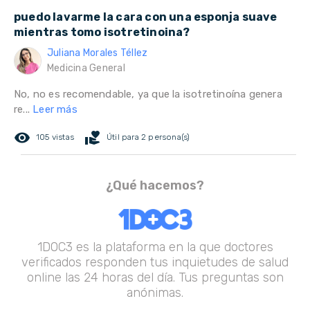
puedo lavarme la cara con una esponja suave
mientras tomo isotretinoina?
Juliana Morales Téllez
Medicina General
No, no es recomendable, ya que la isotretinoína genera
re...
Leer más
remove_red_eye
volunteer_activism
105 vistas
Útil para 2 persona(s)
¿Qué hacemos?
1DOC3 es la plataforma en la que doctores
verificados responden tus inquietudes de salud
online las 24 horas del día. Tus preguntas son
anónimas.