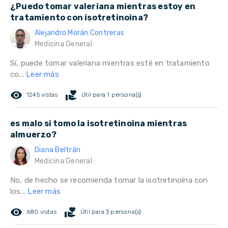
¿Puedo tomar valeriana mientras estoy en
tratamiento con isotretinoina?
Alejandro Morán Contreras
Medicina General
Sí, puede tomar valeriana mientras esté en tratamiento
co...
Leer más
remove_red_eye
volunteer_activism
1245 vistas
Útil para 1 persona(s)
es malo si tomo la isotretinoina mientras
almuerzo?
Diana Beltrán
Medicina General
No, de hecho se recomienda tomar la isotretinoína con
los...
Leer más
remove_red_eye
volunteer_activism
680 vistas
Útil para 3 persona(s)