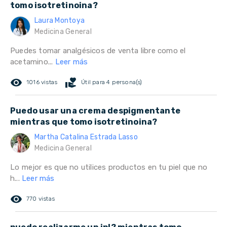
tomo isotretinoina?
Laura Montoya
Medicina General
Puedes tomar analgésicos de venta libre como el
acetamino...
Leer más
remove_red_eye
volunteer_activism
1016 vistas
Útil para 4 persona(s)
Puedo usar una crema despigmentante
mientras que tomo isotretinoina?
Martha Catalina Estrada Lasso
Medicina General
Lo mejor es que no utilices productos en tu piel que no
h...
Leer más
remove_red_eye
770 vistas