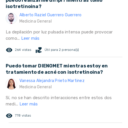
puedo realizarme un ipl? mientras tomo
isotretinoina?
Alberto Raziel Guerrero Guerrero
Medicina General
La depilación por luz pulsada intensa puede provocar
como...
Leer más
remove_red_eye
volunteer_activism
264 vistas
Útil para 2 persona(s)
Puedo tomar DIENOMET mientras estoy en
tratamiento de acné con isotretinoina?
Vanessa Alejandra Prieto Martinez
Medicina General
Sí, no se han descrito interacciones entre estos dos
medi...
Leer más
remove_red_eye
778 vistas