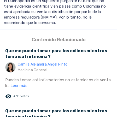
El Quenopodio es un supuesto purgante natural que no
tiene evidencia científica y en países como Colombia no
está aprobada su venta o distribución por parte de la
empresa reguladora (INVIMA). Por lo tanto, no le
recomiendo que lo consuma.
Contenido Relacionado
Que me puedo tomar para los cólicos mientras
tomo isotretinoina?
Camila Alejandra Angel Pinto
Medicina General
Puedes tomar antiinflamatorios no esteroideos de venta
li...
Leer más
remove_red_eye
468 vistas
Que me puedo tomar para los cólicos mientras
tomo isotretinoina?