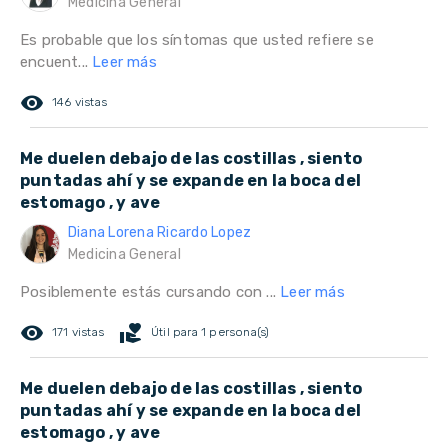
Medicina General
Es probable que los síntomas que usted refiere se
encuent...
Leer más
remove_red_eye
146 vistas
Me duelen debajo de las costillas , siento
puntadas ahí y se expande en la boca del
estomago , y ave
Diana Lorena Ricardo Lopez
Medicina General
Posiblemente estás cursando con ...
Leer más
remove_red_eye
volunteer_activism
171 vistas
Útil para 1 persona(s)
Me duelen debajo de las costillas , siento
puntadas ahí y se expande en la boca del
estomago , y ave