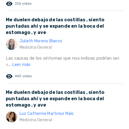
remove_red_eye
226 vistas
Me duelen debajo de las costillas , siento
puntadas ahí y se expande en la boca del
estomago , y ave
Julieth Moreno Blanco
Medicina General
Las causas de los síntomas que nos indicas podrían ser:
<...
Leer más
remove_red_eye
440 vistas
Me duelen debajo de las costillas , siento
puntadas ahí y se expande en la boca del
estomago , y ave
Luz Catherine Martinez Malo
Medicina General