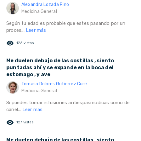
Alexandra Lozada Pino
Medicina General
Según tu edad es probable que estes pasando por un
proces...
Leer más
remove_red_eye
126 vistas
Me duelen debajo de las costillas , siento
puntadas ahí y se expande en la boca del
estomago , y ave
Tomasa Dolores Gutierrez Cure
Medicina General
Si puedes tomar infusiones antiespasmódicas como de
canel...
Leer más
remove_red_eye
127 vistas
Me duelen debajo de las costillas , siento