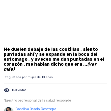
Me duelen debajo de las costillas , siento
puntadas ahí y se expande en la boca del
estomago , y aveces me dan puntadas en el
corazón , me habian dicho que era ...
(ver
más)
Preguntado por mujer de 18 años
visibility
148 vistas
Nuestro profesional de la salud responde
Carolina Osorio Restrepo