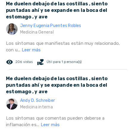
Me duelen debajo de las costillas , siento
puntadas ahí y se expande en la boca del
estomago , y ave
Jenny Eugenia Puentes Robles
Medicina General
Los síntomas que manifiestas están muy relacionado,
con u...
Leer más
remove_red_eye
volunteer_activism
206 vistas
Útil para 1 persona(s)
Me duelen debajo de las costillas , siento
puntadas ahí y se expande en la boca del
estomago , y ave
Andy D. Schreiber
Medicina interna
Los síntomas que comentas pueden deberse a
inflamación es...
Leer más