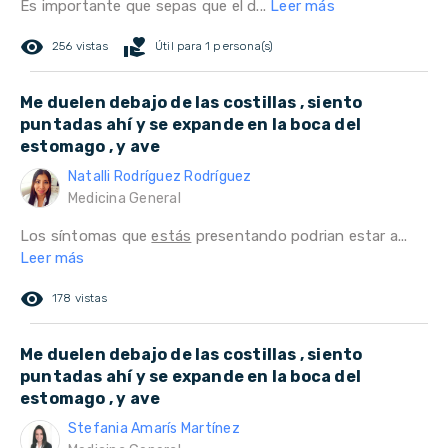
Es importante que sepas que el d...
Leer más
remove_red_eye
volunteer_activism
256 vistas
Útil para 1 persona(s)
Me duelen debajo de las costillas , siento
puntadas ahí y se expande en la boca del
estomago , y ave
Natalli Rodríguez Rodríguez
Medicina General
Los síntomas que
estás
presentando podrian estar a...
Leer más
remove_red_eye
178 vistas
Me duelen debajo de las costillas , siento
puntadas ahí y se expande en la boca del
estomago , y ave
Stefania Amarís Martínez