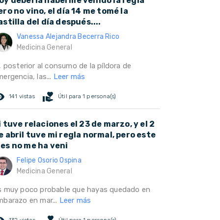
oy debería haberme venido la regla
ero no vino, el día 14 me tomé la
astilla del día después....
Vanessa Alejandra Becerra Rico
Medicina General
, posterior al consumo de la píldora de
ergencia, las...
Leer más
ed_eye
volunteer_activism
141 vistas
Útil para 1 persona(s)
i tuve relaciones el 23 de marzo, y el 2
e abril tuve mi regla normal, pero este
es no me ha veni
Felipe Osorio Ospina
Medicina General
s muy poco probable que hayas quedado en
mbarazo en mar...
Leer más