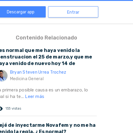
Descargar app
Entrar
Contenido Relacionado
es normal que me haya venido la
enstruacion el 25 de marzo,y que me
aya venido de nuevo hoy 14 de
Bryan Steven Urrea Trochez
Medicina General
a primera posible causa es un embarazo, lo
al si ha te...
Leer más
ed_eye
133 vistas
ejé de inyectarme Novafem y no me ha
enido la regla. ¿Es normal?