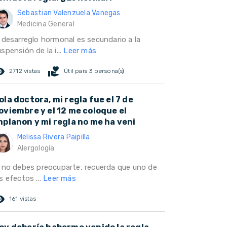
Sebastian Valenzuela Vanegas
Medicina General
l desarreglo hormonal es secundario a la
spensión de la i...
Leer más
ed_eye
volunteer_activism
2712 vistas
Útil para 3 persona(s)
ola doctora, mi regla fue el 7 de
oviembre y el 12 me coloque el
mplanon y mi regla no me ha veni
Melissa Rivera Paipilla
Alergología
i no debes preocuparte, recuerda que uno de
s efectos ...
Leer más
ed_eye
161 vistas