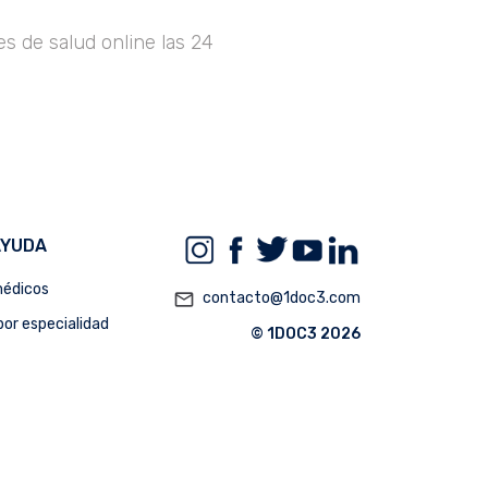
s de salud online las 24
AYUDA
édicos
mail_outline
contacto@1doc3.com
or especialidad
© 1DOC3 2026