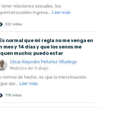
 tener relaciones sexuales, los
spermatozoides ingresa...
Leer más
ed_eye
222 vistas
Es normal que mi regla no me venga en
n mes y 14 días y que los senos me
iquen mucho; puedo estar
César Alejandro Peñatez Villadiego
Medicina del trabajo
o normal de hecho, es que la menstruación
egue apr...
Leer más
ed_eye
778 vistas