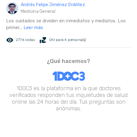
Andrés Felipe Jiménez Ordóñez
Medicina General
Los cuidados se dividen en inmediatos y mediatos. Los
primer...
Leer más
remove_red_eye
volunteer_activism
2776 vistas
Útil para 4 persona(s)
¿Qué hacemos?
1DOC3 es la plataforma en la que doctores
verificados responden tus inquietudes de salud
online las 24 horas del día. Tus preguntas son
anónimas.