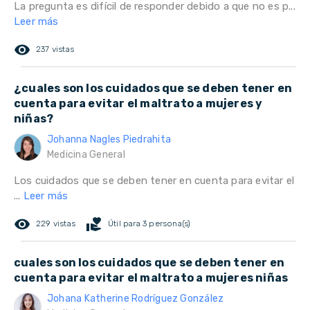
La pregunta es difícil de responder debido a que no es p...
Leer más
remove_red_eye
237 vistas
¿cuales son los cuidados que se deben tener en
cuenta para evitar el maltrato a mujeres y
niñas?
Johanna Nagles Piedrahita
Medicina General
Los cuidados que se deben tener en cuenta para evitar el
...
Leer más
remove_red_eye
volunteer_activism
229 vistas
Útil para 3 persona(s)
cuales son los cuidados que se deben tener en
cuenta para evitar el maltrato a mujeres niñas
Johana Katherine Rodríguez González