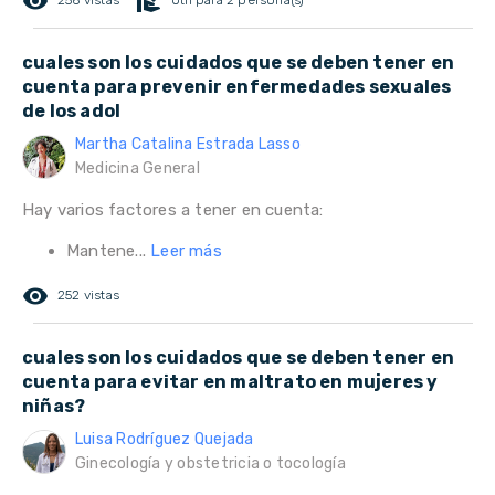
remove_red_eye
volunteer_activism
256 vistas
Útil para 2 persona(s)
cuales son los cuidados que se deben tener en
cuenta para prevenir enfermedades sexuales
de los adol
Martha Catalina Estrada Lasso
Medicina General
Hay varios factores a tener en cuenta:
Mantene...
Leer más
remove_red_eye
252 vistas
cuales son los cuidados que se deben tener en
cuenta para evitar en maltrato en mujeres y
niñas?
Luisa Rodríguez Quejada
Ginecología y obstetricia o tocología