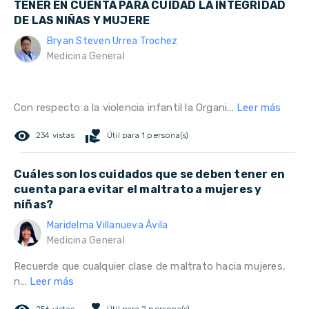
TENER EN CUENTA PARA CUIDAD LA INTEGRIDAD
DE LAS NIÑAS Y MUJERE
Bryan Steven Urrea Trochez
Medicina General
Con respecto a la violencia infantil la Organi...
Leer más
remove_red_eye
volunteer_activism
234 vistas
Útil para 1 persona(s)
Cuáles son los cuidados que se deben tener en
cuenta para evitar el maltrato a mujeres y
niñas?
Maridelma Villanueva Ávila
Medicina General
Recuerde que cualquier clase de maltrato hacia mujeres,
n...
Leer más