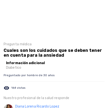
Pregunta médica
Cuales son los cuidados que se deben tener
en cuenta para la ansiedad
Información adicional
Diabetico
Preguntado por hombre de 30 años
visibility
164 vistas
Nuestro profesional de la salud responde
Diana Lorena Ricardo Lopez