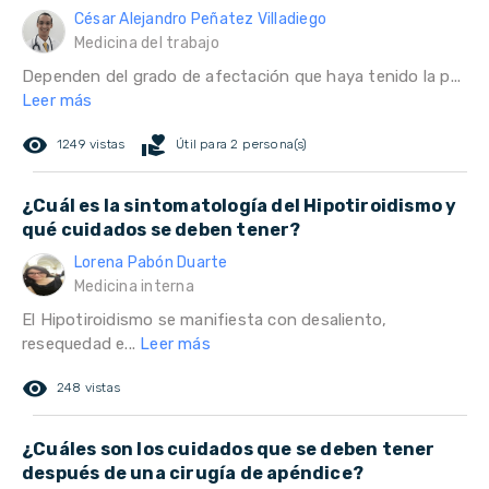
César Alejandro Peñatez Villadiego
Medicina del trabajo
Dependen del grado de afectación que haya tenido la p...
Leer más
remove_red_eye
volunteer_activism
1249 vistas
Útil para 2 persona(s)
¿Cuál es la sintomatología del Hipotiroidismo y
qué cuidados se deben tener?
Lorena Pabón Duarte
Medicina interna
El Hipotiroidismo se manifiesta con desaliento,
resequedad e...
Leer más
remove_red_eye
248 vistas
¿Cuáles son los cuidados que se deben tener
después de una cirugía de apéndice?