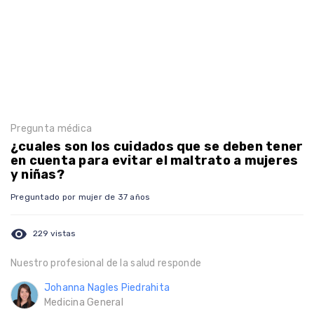
Pregunta médica
¿cuales son los cuidados que se deben tener
en cuenta para evitar el maltrato a mujeres
y niñas?
Preguntado por mujer de 37 años
visibility
229 vistas
Nuestro profesional de la salud responde
Johanna Nagles Piedrahita
Medicina General