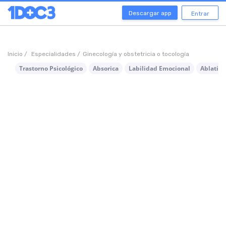
Descargar app
Entrar
Inicio /
Especialidades /
Ginecología y obstetricia o tocología
Trastorno Psicológico
Absorica
Labilidad Emocional
Ablatio 