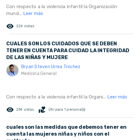
Con respecto a la violencia infantil la Organización
mund...
Leer más
remove_red_eye
224 vistas
CUALES SON LOS CUIDADOS QUE SE DEBEN
TENER EN CUENTA PARA CUIDAD LA INTEGRIDAD
DE LAS NIÑAS Y MUJERE
Bryan Steven Urrea Trochez
Medicina General
Con respecto a la violencia infantil la Organi...
Leer más
remove_red_eye
volunteer_activism
234 vistas
Útil para 1 persona(s)
cuales son las medidas que debemos tener en
cuenta las mujeres niñas y niños con el