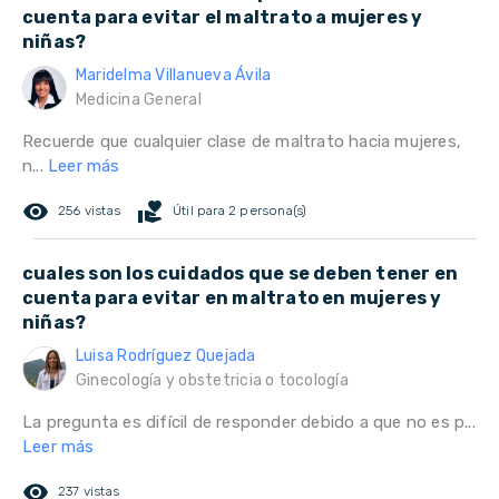
cuenta para evitar el maltrato a mujeres y
niñas?
Maridelma Villanueva Ávila
Medicina General
Recuerde que cualquier clase de maltrato hacia mujeres,
n...
Leer más
remove_red_eye
volunteer_activism
256 vistas
Útil para 2 persona(s)
cuales son los cuidados que se deben tener en
cuenta para evitar en maltrato en mujeres y
niñas?
Luisa Rodríguez Quejada
Ginecología y obstetricia o tocología
La pregunta es difícil de responder debido a que no es p...
Leer más
remove_red_eye
237 vistas