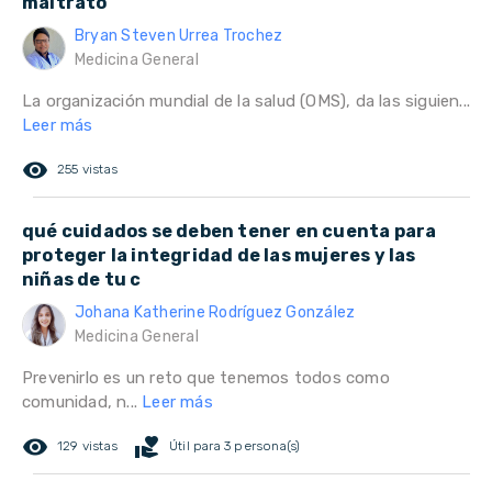
maltrato
Bryan Steven Urrea Trochez
Medicina General
La organización mundial de la salud (OMS), da las siguien...
Leer más
remove_red_eye
255 vistas
qué cuidados se deben tener en cuenta para
proteger la integridad de las mujeres y las
niñas de tu c
Johana Katherine Rodríguez González
Medicina General
Prevenirlo es un reto que tenemos todos como
comunidad, n...
Leer más
remove_red_eye
volunteer_activism
129 vistas
Útil para 3 persona(s)