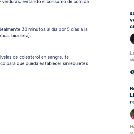
 y verduras, evitando el consumo de comida
s
v
c
ealmente 30 minutos al día por 5 días a la
ica, bicicleta).
L
veles de colesterol en sangre, te
ví
co para que pueda establecer sinrequietes
remove_r
B
L
r
H
re