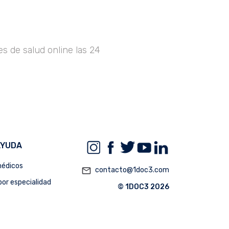
s de salud online las 24
AYUDA
édicos
mail_outline
contacto@1doc3.com
or especialidad
© 1DOC3 2026