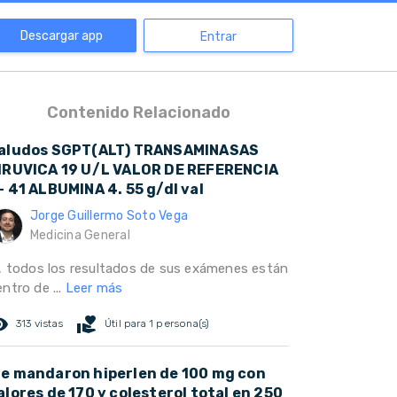
Descargar app
Entrar
Contenido Relacionado
aludos SGPT(ALT) TRANSAMINASAS
IRUVICA 19 U/L VALOR DE REFERENCIA
- 41 ALBUMINA 4. 55 g/dl val
Jorge Guillermo Soto Vega
Medicina General
í, todos los resultados de sus exámenes están
ntro de ...
Leer más
ed_eye
volunteer_activism
313 vistas
Útil para 1 persona(s)
e mandaron hiperlen de 100 mg con
alores de 170 y colesterol total en 250