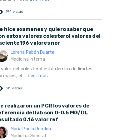
ed_eye
194 vistas
e hice examenes y quiero saber que
on estos valores colesterol valores del
aciente196 valores nor
Lorena Pabón Duarte
Medicina interna
 valor del colesterol está dentro de límites
rmales, el ...
Leer más
ed_eye
311 vistas
e realizaron un PCR los valores de
eferencia del lab son 0-0.5 MG/DL
esultado 0.16 valor ref
María Paula Rondon
Medicina General