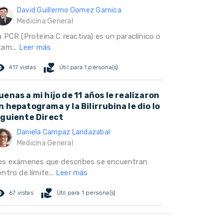
David Guillermo Gomez Garnica
Medicina General
a PCR (Proteina C reactiva) es un paraclínico o
xam...
Leer más
ed_eye
volunteer_activism
417 vistas
Útil para 1 persona(s)
uenas a mi hijo de 11 años le realizaron
n hepatograma y la Bilirrubina le dio lo
iguiente Direct
Daniela Campaz Landazabal
Medicina General
os exámenes que describes se encuentran
ntro de límite...
Leer más
ed_eye
volunteer_activism
67 vistas
Útil para 1 persona(s)