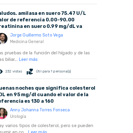
aludos. amilasa en suero 75.47 U/L
alor de referencia 0.00-90.00
reatinina en suero 0.99 mg/dL va
Jorge Guillermo Soto Vega
Medicina General
as pruebas de la función del hígado y de las
as biliar...
Leer más
ed_eye
volunteer_activism
232 vistas
Útil para 1 persona(s)
uenas noches que significa colesterol
DL en 95 mg/dl cuando el valor de la
eferencia es 130 a 160
Anny Johanna Torres Fonseca
Urología
ay varios tipos de colesterol, pero se pueden
sumir en co...
Leer más