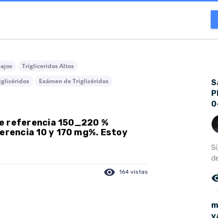
Bajos
Trigliceridos Altos
glicéridos
Exámen de Triglicéridos
S
P
0
 de referencia 150_220 %
ferencia 10 y 170 mg%. Estoy
S
de
visibility
164 vistas
remove_r
m
v