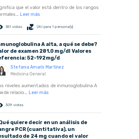
gnifica que el valor está dentro de los rangos
ormales...
Leer más
ed_eye
volunteer_activism
351 vistas
Útil para 1 persona(s)
nmunoglobulina A alta, a qué se debe?
alor de examen 281,0 mg/dl Valores
eferencia: 52-192mg/d
Stefania Amarís Martínez
Medicina General
os niveles aumentados de inmunoglobulina A
ede relacio...
Leer más
ed_eye
309 vistas
Qué quiere decir en un análisis de
angre PCR (cuantitativa), un
esultado de 24 mg cuando el valor