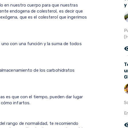
y
ido en nuestro cuerpo para que nuestras
uente endogena de colesterol, es decir que
 exógena, que es el colesterol que ingerimos
Pu
(H
a uno con una función y la suma de todos
remove_r
T
de almacenamiento de los carbohidratos
u
G
sas es que con el tiempo, pueden dar lugar
S
 cómo infartos.
En
del rango de normalidad, te recomiendo
remove_r