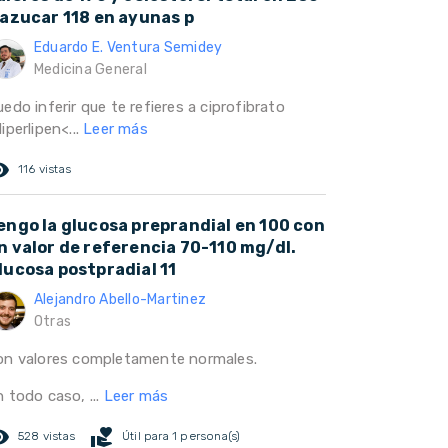
 azucar 118 en ayunas p
Eduardo E. Ventura Semidey
Medicina General
edo inferir que te refieres a ciprofibrato
iperlipen<...
Leer más
ed_eye
116 vistas
engo la glucosa preprandial en 100 con
n valor de referencia 70-110 mg/dl.
lucosa postpradial 11
Alejandro Abello-Martinez
Otras
on valores completamente normales.
 todo caso, ...
Leer más
ed_eye
volunteer_activism
528 vistas
Útil para 1 persona(s)