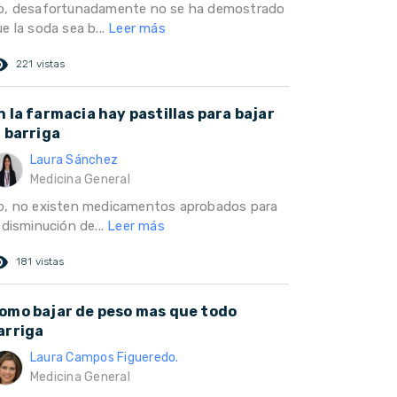
o, desafortunadamente no se ha demostrado
e la soda sea b...
Leer más
ed_eye
221 vistas
n la farmacia hay pastillas para bajar
a barriga
Laura Sánchez
Medicina General
o, no existen medicamentos aprobados para
 disminución de...
Leer más
ed_eye
181 vistas
omo bajar de peso mas que todo
arriga
Laura Campos Figueredo.
Medicina General