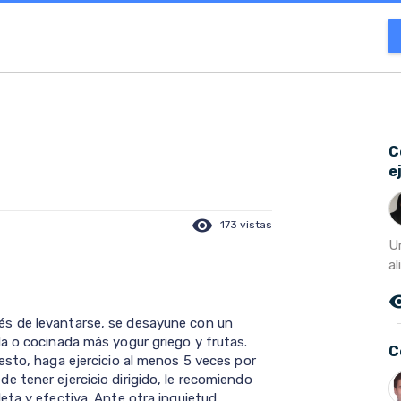
C
e
visibility
173 vistas
U
al
remove_r
s de levantarse, se desayune con un
a o cocinada más yogur griego y frutas.
C
esto, haga ejercicio al menos 5 veces por
 tener ejercicio dirigido, le recomiendo
ta y efectiva. Ante otra inquietud,