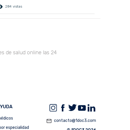
ed_eye
284 vistas
s de salud online las 24
AYUDA
édicos
mail_outline
contacto@1doc3.com
or especialidad