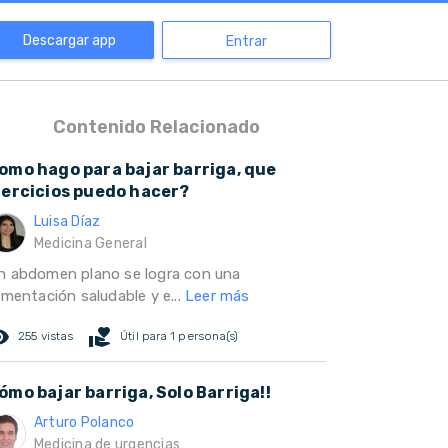
Descargar app
Entrar
Contenido Relacionado
omo hago para bajar barriga, que
jercicios puedo hacer?
Luisa Díaz
Medicina General
n abdomen plano se logra con una
imentación saludable y e...
Leer más
ed_eye
volunteer_activism
255 vistas
Útil para 1 persona(s)
ómo bajar barriga, Solo Barriga!!
Arturo Polanco
Medicina de urgencias