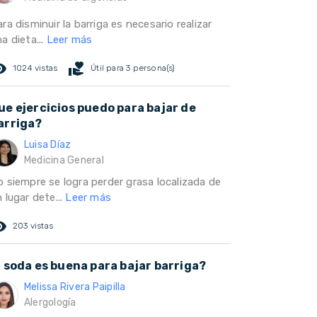
ra disminuir la barriga es necesario realizar
a dieta...
Leer más
ed_eye
volunteer_activism
1024 vistas
Útil para 3 persona(s)
ue ejercicios puedo para bajar de
arriga?
Luisa Díaz
Medicina General
o siempre se logra perder grasa localizada de
 lugar dete...
Leer más
ed_eye
203 vistas
a soda es buena para bajar barriga?
Melissa Rivera Paipilla
Alergología