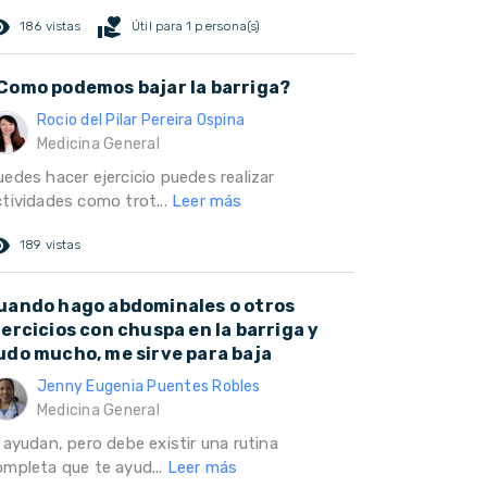
ed_eye
volunteer_activism
186 vistas
Útil para 1 persona(s)
Como podemos bajar la barriga?
Rocio del Pilar Pereira Ospina
Medicina General
uedes hacer ejercicio puedes realizar
ctividades como trot...
Leer más
ed_eye
189 vistas
uando hago abdominales o otros
jercicios con chuspa en la barriga y
udo mucho, me sirve para baja
Jenny Eugenia Puentes Robles
Medicina General
 ayudan, pero debe existir una rutina
ompleta que te ayud...
Leer más