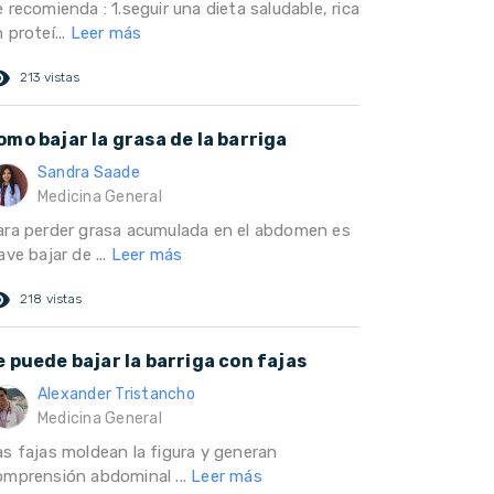
 recomienda : 1.seguir una dieta saludable, rica
 proteí...
Leer más
ed_eye
213 vistas
omo bajar la grasa de la barriga
Sandra Saade
Medicina General
ara perder grasa acumulada en el abdomen es
ave bajar de ...
Leer más
ed_eye
218 vistas
e puede bajar la barriga con fajas
Alexander Tristancho
Medicina General
as fajas moldean la figura y generan
omprensión abdominal ...
Leer más