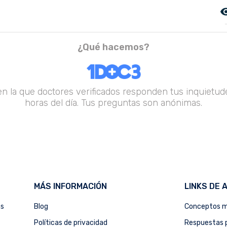
remove_r
¿Qué hacemos?
en la que doctores verificados responden tus inquietude
horas del día. Tus preguntas son anónimas.
MÁS INFORMACIÓN
LINKS DE 
as
Blog
Conceptos m
Políticas de privacidad
Respuestas p