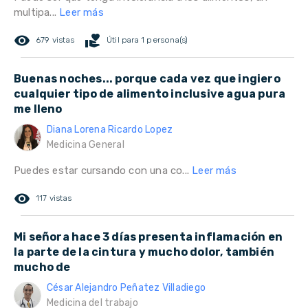
multipa...
Leer más
remove_red_eye
volunteer_activism
679 vistas
Útil para 1 persona(s)
Buenas noches... porque cada vez que ingiero
cualquier tipo de alimento inclusive agua pura
me lleno
Diana Lorena Ricardo Lopez
Medicina General
Puedes estar cursando con una co...
Leer más
remove_red_eye
117 vistas
Mi señora hace 3 días presenta inflamación en
la parte de la cintura y mucho dolor, también
mucho de
César Alejandro Peñatez Villadiego
Medicina del trabajo