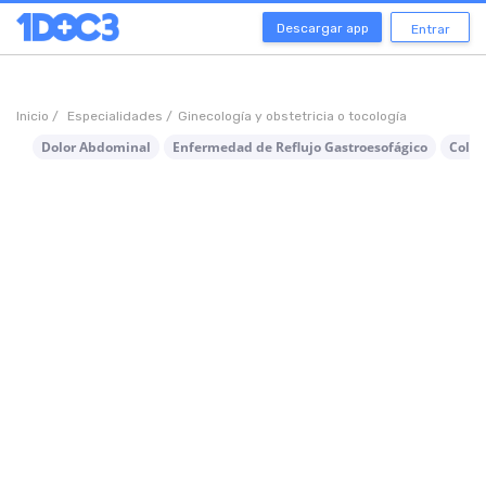
Descargar app
Entrar
Inicio /
Especialidades /
Ginecología y obstetricia o tocología
Dolor Abdominal
Enfermedad de Reflujo Gastroesofágico
Coliti