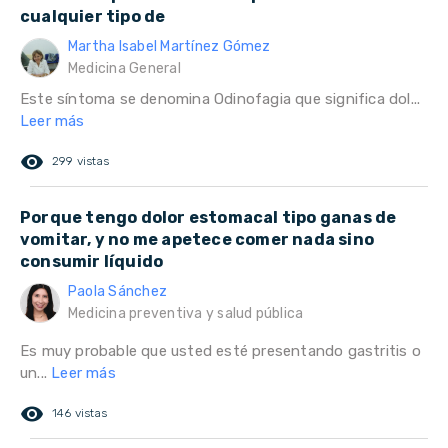
cualquier tipo de
Martha Isabel Martínez Gómez
Medicina General
Este síntoma se denomina Odinofagia que significa dol...
Leer más
remove_red_eye
299 vistas
Porque tengo dolor estomacal tipo ganas de
vomitar, y no me apetece comer nada sino
consumir líquido
Paola Sánchez
Medicina preventiva y salud pública
Es muy probable que usted esté presentando gastritis o
un...
Leer más
remove_red_eye
146 vistas