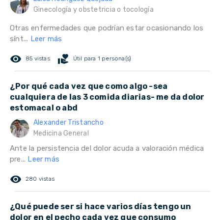
Ginecología y obstetricia o tocología
Otras enfermedades que podrían estar ocasionando los
sínt...
Leer más
remove_red_eye
volunteer_activism
85 vistas
Útil para 1 persona(s)
¿Por qué cada vez que como algo -sea
cualquiera de las 3 comida diarias- me da dolor
estomacal o abd
Alexander Tristancho
Medicina General
Ante la persistencia del dolor acuda a valoración médica
pre...
Leer más
remove_red_eye
280 vistas
¿Qué puede ser si hace varios días tengo un
dolor en el pecho cada vez que consumo