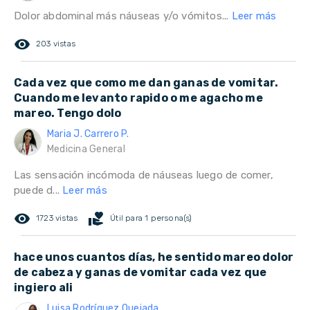
Dolor abdominal más náuseas y/o vómitos...
Leer más
remove_red_eye
203 vistas
Cada vez que como me dan ganas de vomitar.
Cuando me levanto rapido o me agacho me
mareo. Tengo dolo
Maria J. Carrero P.
Medicina General
Las sensación incómoda de náuseas luego de comer,
puede d...
Leer más
remove_red_eye
volunteer_activism
1723 vistas
Útil para 1 persona(s)
hace unos cuantos días, he sentido mareo dolor
de cabeza y ganas de vomitar cada vez que
ingiero ali
Luisa Rodríguez Quejada