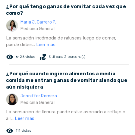
¿Por qué tengo ganas de vomitar cada vez que
como?
Maria J. Carrero P.
Medicina General
La sensación incómoda de náuseas luego de comer,
puede deber...
Leer más
remove_red_eye
volunteer_activism
6426 vistas
Útil para 2 persona(s)
¿Porqué cuando ingiero alimentos a media
comida me entran ganas de vomitar siendo que
aún nisiquiera
Jenniffer Romero
Medicina General
La sensacion de llenura puede estar asociado a reflujo o
a l...
Leer más
remove_red_eye
111 vistas