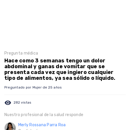
Pregunta médica
Hace como 3 semanas tengo un dolor
abdominal y ganas de vomitar que se
presenta cada vez que ingiero cualquier
tipo de alimentos, ya sea sólido o líquido.
Preguntado por Mujer de 25 años
visibility
282 vistas
Nuestro profesional de la salud responde
Merly Rossana Parra Roa